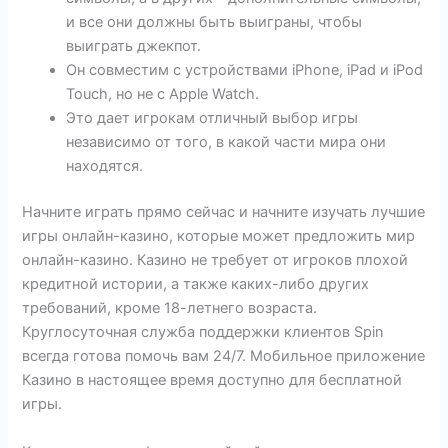
и все они должны быть выиграны, чтобы
выиграть джекпот.
Он совместим с устройствами iPhone, iPad и iPod
Touch, но не с Apple Watch.
Это дает игрокам отличный выбор игры
независимо от того, в какой части мира они
находятся.
Начните играть прямо сейчас и начните изучать лучшие
игры онлайн-казино, которые может предложить мир
онлайн-казино. Казино не требует от игроков плохой
кредитной истории, а также каких-либо других
требований, кроме 18-летнего возраста.
Круглосуточная служба поддержки клиентов Spin
всегда готова помочь вам 24/7. Мобильное приложение
Казино в настоящее время доступно для бесплатной
игры.