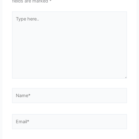
fields are marked
*
Type
here..
Name*
Email*