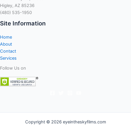
Higley, AZ 85236
(480) 535-1950
Site Information
Home
About
Contact
Services
Follow Us on
Copyright © 2026 eyeintheskyfilms.com