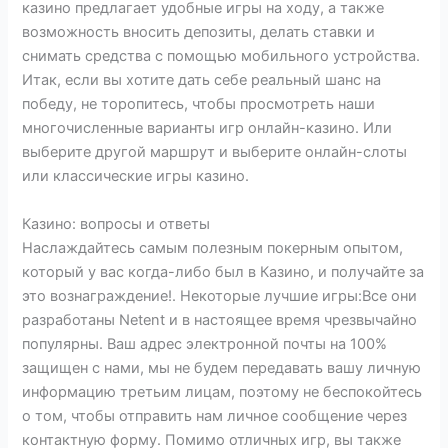
казино предлагает удобные игры на ходу, а также
возможность вносить депозиты, делать ставки и
снимать средства с помощью мобильного устройства.
Итак, если вы хотите дать себе реальный шанс на
победу, не торопитесь, чтобы просмотреть наши
многочисленные варианты игр онлайн-казино. Или
выберите другой маршрут и выберите онлайн-слоты
или классические игры казино.
Казино: вопросы и ответы
Наслаждайтесь самым полезным покерным опытом,
который у вас когда-либо был в Казино, и получайте за
это вознаграждение!. Некоторые лучшие игры:Все они
разработаны Netent и в настоящее время чрезвычайно
популярны. Ваш адрес электронной почты на 100%
защищен с нами, мы не будем передавать вашу личную
информацию третьим лицам, поэтому не беспокойтесь
о том, чтобы отправить нам личное сообщение через
контактную форму. Помимо отличных игр, вы также