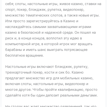
себя; слоты, настольные игры, живое казино, ставки на
спорт, покер, блэкджек, рулетка, видеопокер,
множество тематических слотов, а также новые игры.
Или просто зарегистрируйтесь в Казино и
наслаждайтесь самыми захватывающими играми
казино в безопасной и надежной среде. Он пошел на
риск и, в конце концов, воплотил эту идею в
компьютерной игре, в которой игрок мог вращать
барабаны и иметь шанс выиграть потрясающее
бесплатное вращение.
Настольные игры включают блэкджек, рулетку,
трехкарточный покер, кости и сик бо. Казино
предлагает множество игр для мобильных казино,
включая слоты, настольные игры, видеопокер и
многое другое. Чтобы пройти квалификацию, просто
сделайте хотя бы один депозит реальными деньгами.
На столах вас ждет множество развлечений, так что