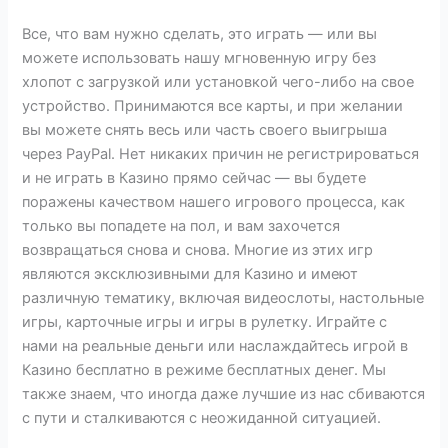
Все, что вам нужно сделать, это играть — или вы
можете использовать нашу мгновенную игру без
хлопот с загрузкой или установкой чего-либо на свое
устройство. Принимаются все карты, и при желании
вы можете снять весь или часть своего выигрыша
через PayPal. Нет никаких причин не регистрироваться
и не играть в Казино прямо сейчас — вы будете
поражены качеством нашего игрового процесса, как
только вы попадете на пол, и вам захочется
возвращаться снова и снова. Многие из этих игр
являются эксклюзивными для Казино и имеют
различную тематику, включая видеослоты, настольные
игры, карточные игры и игры в рулетку. Играйте с
нами на реальные деньги или наслаждайтесь игрой в
Казино бесплатно в режиме бесплатных денег. Мы
также знаем, что иногда даже лучшие из нас сбиваются
с пути и сталкиваются с неожиданной ситуацией.