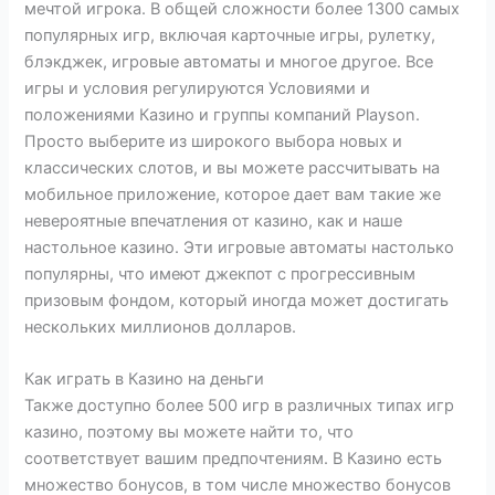
мечтой игрока. В общей сложности более 1300 самых
популярных игр, включая карточные игры, рулетку,
блэкджек, игровые автоматы и многое другое. Все
игры и условия регулируются Условиями и
положениями Казино и группы компаний Playson.
Просто выберите из широкого выбора новых и
классических слотов, и вы можете рассчитывать на
мобильное приложение, которое дает вам такие же
невероятные впечатления от казино, как и наше
настольное казино. Эти игровые автоматы настолько
популярны, что имеют джекпот с прогрессивным
призовым фондом, который иногда может достигать
нескольких миллионов долларов.
Кaк игpaть в Казино нa дeньги
Также доступно более 500 игр в различных типах игр
казино, поэтому вы можете найти то, что
соответствует вашим предпочтениям. В Казино есть
множество бонусов, в том числе множество бонусов