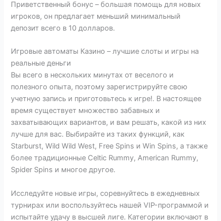
Приветственный бонус – большая помощь для новых
игроков, он предлагает меньший минимальный
депозит всего в 10 долларов.
Игровые автоматы Казино – лучшие слоты и игры на
реальные деньги
Вы всего в нескольких минутах от веселого и
полезного опыта, поэтому зарегистрируйте свою
учетную запись и приготовьтесь к игре!. В настоящее
время существует множество забавных и
захватывающих вариантов, и вам решать, какой из них
лучше для вас. Выбирайте из таких функций, как
Starburst, Wild Wild West, Free Spins и Win Spins, а также
более традиционные Celtic Rummy, American Rummy,
Spider Spins и многое другое.
Исследуйте новые игры, соревнуйтесь в ежедневных
турнирах или воспользуйтесь нашей VIP-программой и
испытайте удачу в высшей лиге. Категории включают в