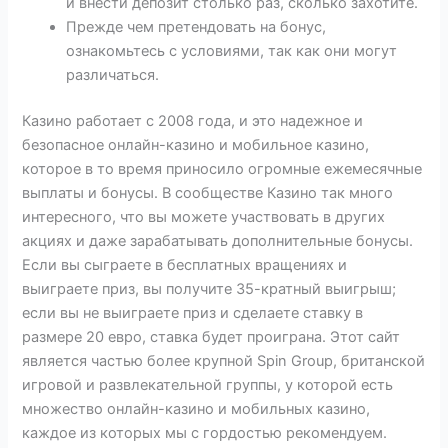
и внести депозит столько раз, сколько захотите.
Прежде чем претендовать на бонус,
ознакомьтесь с условиями, так как они могут
различаться.
Казино работает с 2008 года, и это надежное и
безопасное онлайн-казино и мобильное казино,
которое в то время приносило огромные ежемесячные
выплаты и бонусы. В сообществе Казино так много
интересного, что вы можете участвовать в других
акциях и даже зарабатывать дополнительные бонусы.
Если вы сыграете в бесплатных вращениях и
выиграете приз, вы получите 35-кратный выигрыш;
если вы не выиграете приз и сделаете ставку в
размере 20 евро, ставка будет проиграна. Этот сайт
является частью более крупной Spin Group, британской
игровой и развлекательной группы, у которой есть
множество онлайн-казино и мобильных казино,
каждое из которых мы с гордостью рекомендуем.