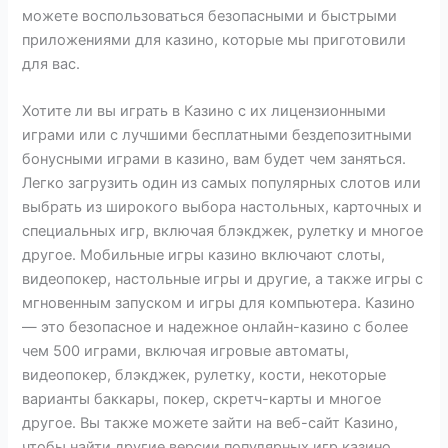
можете воспользоваться безопасными и быстрыми
приложениями для казино, которые мы приготовили
для вас.
Хотите ли вы играть в Казино с их лицензионными
играми или с лучшими бесплатными бездепозитными
бонусными играми в казино, вам будет чем заняться.
Легко загрузить один из самых популярных слотов или
выбрать из широкого выбора настольных, карточных и
специальных игр, включая блэкджек, рулетку и многое
другое. Мобильные игры казино включают слоты,
видеопокер, настольные игры и другие, а также игры с
мгновенным запуском и игры для компьютера. Казино
— это безопасное и надежное онлайн-казино с более
чем 500 играми, включая игровые автоматы,
видеопокер, блэкджек, рулетку, кости, некоторые
варианты баккары, покер, скретч-карты и многое
другое. Вы также можете зайти на веб-сайт Казино,
чтобы найти другие версии популярных игр казино,