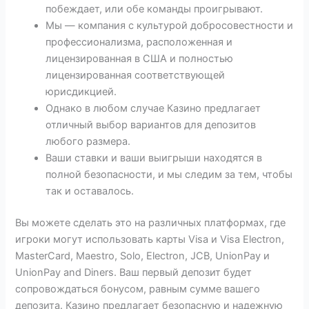
побеждает, или обе команды проигрывают.
Мы — компания с культурой добросовестности и
профессионализма, расположенная и
лицензированная в США и полностью
лицензированная соответствующей
юрисдикцией.
Однако в любом случае Казино предлагает
отличный выбор вариантов для депозитов
любого размера.
Ваши ставки и ваши выигрыши находятся в
полной безопасности, и мы следим за тем, чтобы
так и оставалось.
Вы можете сделать это на различных платформах, где
игроки могут использовать карты Visa и Visa Electron,
MasterCard, Maestro, Solo, Electron, JCB, UnionPay и
UnionPay and Diners. Ваш первый депозит будет
сопровождаться бонусом, равным сумме вашего
депозита. Казино предлагает безопасную и надежную