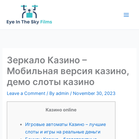
Skip
to
content
Зеркало Казино –
Мобильная версия казино,
демо слоты казино
Leave a Comment
/ By
admin
/
November 30, 2023
Казино online
Игровые автоматы Казино – лучшие
слоты и игры на реальные деньги