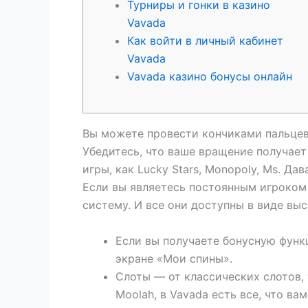
Турниры и гонки в казино
Vavada
Как войти в личный кабинет
Vavada
Vavada казино бонусы онлайн
Вы можете провести кончиками пальцев 
Убедитесь, что ваше вращение получае
игры, как Lucky Stars, Monopoly, Ms. Д
Если вы являетесь постоянным игроком 
систему. И все они доступны в виде вы
Если вы получаете бонусную функц
экране «Мои спины».
Слоты — от классических слотов, 
Moolah, в Vavada есть все, что ва