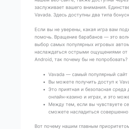
заслуживает вашего внимания. Единстве
Vavada. Здесь доступны два типа бонус
Если вы не уверены, какая игра вам под
помочь. Вращение барабанов — это вол
выбор самых популярных игровых автома
наслаждаться острыми ощущениями от н
Android, так почему бы не попробовать?
Vavada — самый популярный сайт к
Вы можете получить доступ к Vava
Это приятная и безопасная среда 
онлайн-казино и играх, и это мо
Между тем, если вы чувствуете с
сможете насладиться совершенно
Вот почему нашим главным приоритетом