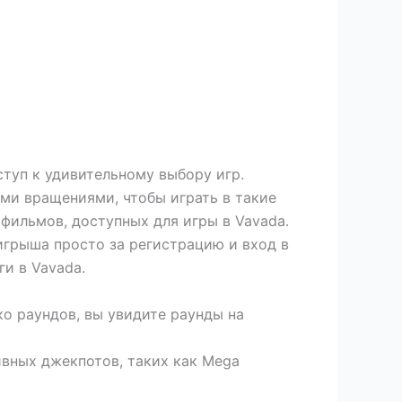
ступ к удивительному выбору игр.
ми вращениями, чтобы играть в такие
 фильмов, доступных для игры в Vavada.
игрыша просто за регистрацию и вход в
и в Vavada.
ко раундов, вы увидите раунды на
сивных джекпотов, таких как Mega