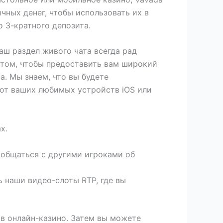
чных денег, чтобы использовать их в
 3-кратного депозита.
аш раздел живого чата всегда рад
 том, чтобы предоставить вам широкий
а. Мы знаем, что вы будете
от ваших любимых устройств iOS или
х.
пообщаться с другими игроками об
 наши видео-слоты RTP, где вы
в онлайн-казино. Затем вы можете