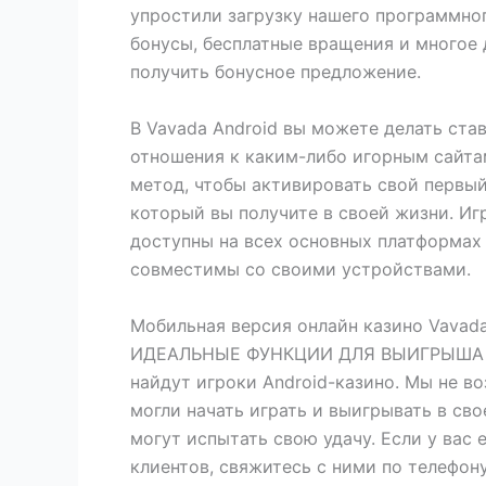
упростили загрузку нашего программног
бонусы, бесплатные вращения и многое д
получить бонусное предложение.
В Vavada Android вы можете делать став
отношения к каким-либо игорным сайтам
метод, чтобы активировать свой первый
который вы получите в своей жизни. Иг
доступны на всех основных платформах —
совместимы со своими устройствами.
Мобильная версия онлайн казино Vavad
ИДЕАЛЬНЫЕ ФУНКЦИИ ДЛЯ ВЫИГРЫША Кази
найдут игроки Android-казино. Мы не во
могли начать играть и выигрывать в св
могут испытать свою удачу. Если у вас
клиентов, свяжитесь с ними по телефон