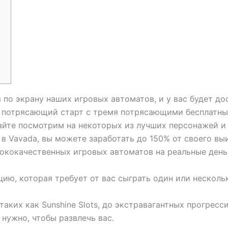
по экрану наших игровых автоматов, и у вас будет до
т потрясающий старт с тремя потрясающими бесплатны
авайте посмотрим на некоторых из лучших персонажей и
в Vavada, вы можете заработать до 150% от своего вы
сококачественных игровых автоматов на реальные деньг
ию, которая требует от вас сыграть один или несколь
таких как Sunshine Slots, до экстравагантных прогрес
м нужно, чтобы развлечь вас.