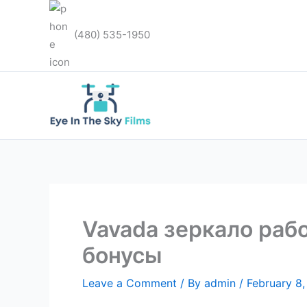
Skip
to
(480) 535-1950
content
Vavada зеркало раб
бонусы
Leave a Comment
/ By
admin
/
February 8