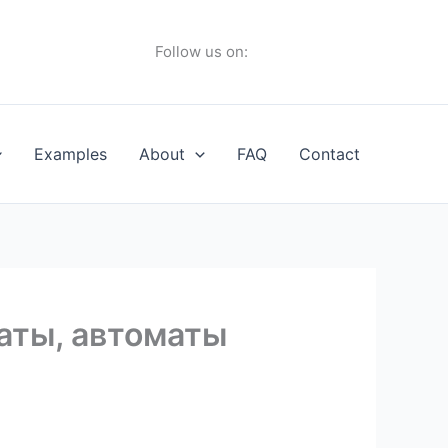
Follow us on:
Examples
About
FAQ
Contact
аты, автоматы