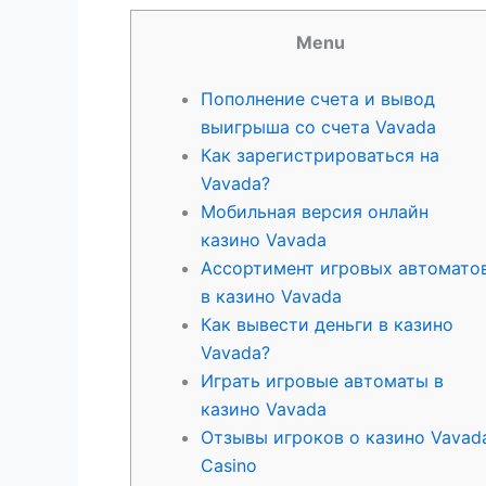
Menu
Пополнение счета и вывод
выигрыша со счета Vavada
Как зарегистрироваться на
Vavada?
Мобильная версия онлайн
казино Vavada
Ассортимент игровых автомато
в казино Vavada
Как вывести деньги в казино
Vavada?
Играть игровые автоматы в
казино Vavada
Отзывы игроков о казино Vavad
Casino