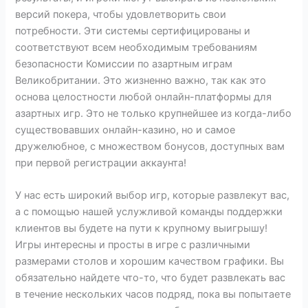
версий покера, чтобы удовлетворить свои
потребности. Эти системы сертифицированы и
соответствуют всем необходимым требованиям
безопасности Комиссии по азартным играм
Великобритании. Это жизненно важно, так как это
основа целостности любой онлайн-платформы для
азартных игр. Это не только крупнейшее из когда-либо
существовавших онлайн-казино, но и самое
дружелюбное, с множеством бонусов, доступных вам
при первой регистрации аккаунта!
У нас есть широкий выбор игр, которые развлекут вас,
а с помощью нашей услужливой команды поддержки
клиентов вы будете на пути к крупному выигрышу!
Игры интересны и просты в игре с различными
размерами столов и хорошим качеством графики. Вы
обязательно найдете что-то, что будет развлекать вас
в течение нескольких часов подряд, пока вы попытаете