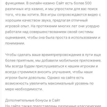
функциями. В онлайн-казино Сайт есть более 500
различных игр казино, и мы упростили для вас поиск
того, что вы хотите. Все игры сопровождаются видео с
хорошим качеством звука, предлагая отличный
игровой опыт. На протяжении многих лет они усердно
работали над совершенствованием своей системы
оценивания, чтобы она была проста в использовании и
понимании.
Чтобы сделать ваше времяпрепровождение в пути еще
более приятным, мы добавили мобильное приложение.
Мы всегда будем прислушиваться к нашим игрокам и
всегда стремимся вносить улучшения, чтобы наши
игроки были довольны. Однако на сайте есть
возможность увеличить максимальный уровень по
мере необходимости.
Дополнительные бонусы в Сайт
На сайте также представлены различные классические