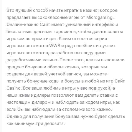
Это лучший способ начать играть в казино, которое
предлагает высококлассные игры от Microgaming.
Онлайн-казино Сайт имеет уникальный интерфейс и
бесплатные прогнозы гороскопа, чтобы давать советы
игрокам во время игры. К ним относятся серия
игровых автоматов WWB и ряд новейших и лучших
игровых автоматов, разработанных ведущими
разработчиками казино. После того, как вы выполнили
процесс бонусов и обзоры казино, которые мы
создали для вашей учетной записи, вы можете
получить бонусные коды и бонусы в любой из игр Сайт
Casino. Все ваши любимые игры у вас под рукой, а
наши живые дилеры позволяют вам делать ставки с
настоящим дилером и наблюдать за ходом игры, как
если бы вы наблюдали за столом живого казино.
Однако для получения бонуса вам нужно будет сделать
как минимум три депозита.