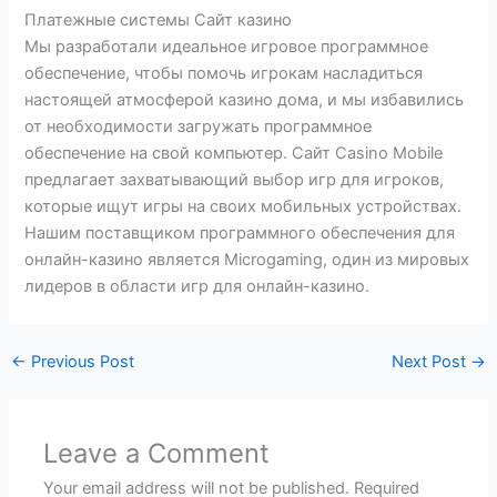
Платежные системы Сайт казино
Мы разработали идеальное игровое программное
обеспечение, чтобы помочь игрокам насладиться
настоящей атмосферой казино дома, и мы избавились
от необходимости загружать программное
обеспечение на свой компьютер. Сайт Casino Mobile
предлагает захватывающий выбор игр для игроков,
которые ищут игры на своих мобильных устройствах.
Нашим поставщиком программного обеспечения для
онлайн-казино является Microgaming, один из мировых
лидеров в области игр для онлайн-казино.
←
Previous Post
Next Post
→
Leave a Comment
Your email address will not be published.
Required