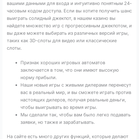
вашими данными для входа и интуитивно понятным 24-
часовым кодом доступа. Если вы хотите получить шанс
выиграть солидный джекпот, в нашем казино вы
найдете множество игр с прогрессивным джекпотом, и
вы даже можете выбирать из различных версий игры,
таких как 3D-слоты для видео или классические
слоты.
Признак хороших игровых автоматов
заключается в том, что они имеют высокую
норму прибыли.
Наши новые игры с живыми дилерами перенесут
вас в реальный мир, и вы сможете играть против
настоящих дилеров, получая реальные деньги,
чтобы выигрывать во время игры.
Мы сделали так, чтобы вам было легко подавать
заявки, но также и зарабатывать.
На сайте есть много других функций, которые делают