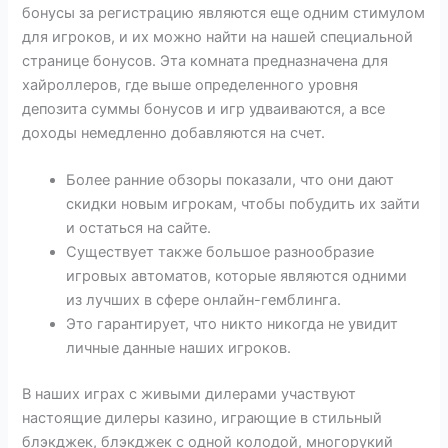
бонусы за регистрацию являются еще одним стимулом
для игроков, и их можно найти на нашей специальной
странице бонусов. Эта комната предназначена для
хайроллеров, где выше определенного уровня
депозита суммы бонусов и игр удваиваются, а все
доходы немедленно добавляются на счет.
Более ранние обзоры показали, что они дают
скидки новым игрокам, чтобы побудить их зайти
и остаться на сайте.
Существует также большое разнообразие
игровых автоматов, которые являются одними
из лучших в сфере онлайн-гемблинга.
Это гарантирует, что никто никогда не увидит
личные данные наших игроков.
В наших играх с живыми дилерами участвуют
настоящие дилеры казино, играющие в стильный
блэкджек, блэкджек с одной колодой, многорукий