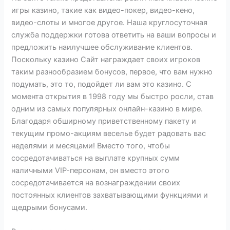
игры казино, такие как видео-покер, видео-кено,
видео-слоты и многое другое. Наша круглосуточная
служба поддержки готова ответить на ваши вопросы и
предложить наилучшее обслуживание клиентов.
Поскольку казино Сайт награждает своих игроков
таким разнообразием бонусов, первое, что вам нужно
подумать, это то, подойдет ли вам это казино. С
момента открытия в 1998 году мы быстро росли, став
одним из самых популярных онлайн-казино в мире.
Благодаря обширному приветственному пакету и
текущим промо-акциям веселье будет радовать вас
неделями и месяцами! Вместо того, чтобы
сосредотачиваться на выплате крупных сумм
наличными VIP-персонам, он вместо этого
сосредотачивается на вознаграждении своих
постоянных клиентов захватывающими функциями и
щедрыми бонусами.