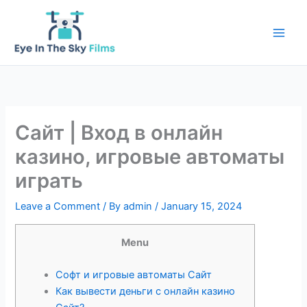
Skip
to
content
Сайт | Вход в онлайн
казино, игровые автоматы
играть
Leave a Comment
/ By
admin
/
January 15, 2024
Menu
Софт и игровые автоматы Сайт
Как вывести деньги с онлайн казино