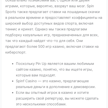
обязательно познакомим вас с одной или двумя
играми, которые, вероятно, взорвут ваш мозг. Spin
Sports также предлагает ставки на лошадиные скачки
в реальном времени и предоставляет коэффициенты на
широкий выбор доступных видов спорта, включая
теннис и крикет. Однако мы также предлагаем
подборку казуальных игр, предназначенных для всех,
так что каждый найдет что-то для себя. Они
предлагают более 500 игр казино, включая ставки на
киберспорт.
Поскольку Pin Up является вашим любимым
сайтом казино, понятно, что вы ищете игры,
которые вам подходят.
Spinf Casino — это казино, предлагающее
реальные деньги в дополнение к демоверсии.
Если вы опытный игрок в казино и хотите
расширить свой репертуар, вы можете сделать
это несколькими способами.