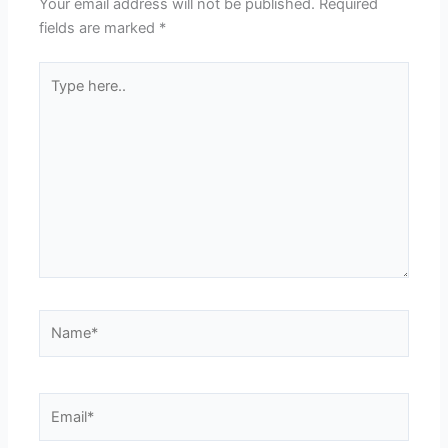
Your email address will not be published.
Required
fields are marked
*
Type
here..
Name*
Email*