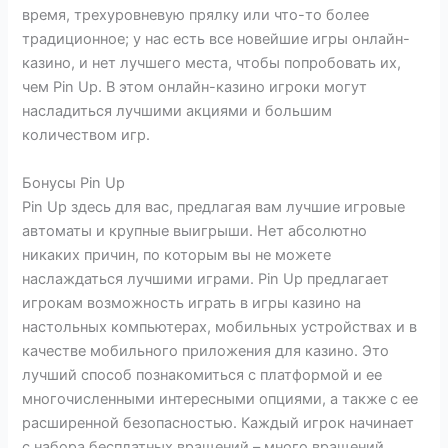
время, трехуровневую прялку или что-то более
традиционное; у нас есть все новейшие игры онлайн-
казино, и нет лучшего места, чтобы попробовать их,
чем Pin Up. В этом онлайн-казино игроки могут
насладиться лучшими акциями и большим
количеством игр.
Бонусы Pin Up
Pin Up здесь для вас, предлагая вам лучшие игровые
автоматы и крупные выигрыши. Нет абсолютно
никаких причин, по которым вы не можете
наслаждаться лучшими играми. Pin Up предлагает
игрокам возможность играть в игры казино на
настольных компьютерах, мобильных устройствах и в
качестве мобильного приложения для казино. Это
лучший способ познакомиться с платформой и ее
многочисленными интересными опциями, а также с ее
расширенной безопасностью. Каждый игрок начинает
с набора бесплатных вращений – много вращений.