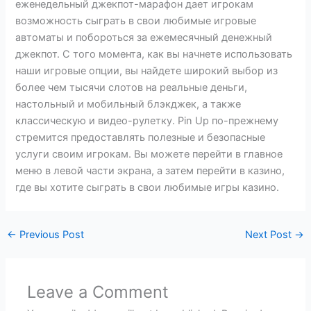
еженедельный джекпот-марафон дает игрокам
возможность сыграть в свои любимые игровые
автоматы и побороться за ежемесячный денежный
джекпот. С того момента, как вы начнете использовать
наши игровые опции, вы найдете широкий выбор из
более чем тысячи слотов на реальные деньги,
настольный и мобильный блэкджек, а также
классическую и видео-рулетку. Pin Up по-прежнему
стремится предоставлять полезные и безопасные
услуги своим игрокам. Вы можете перейти в главное
меню в левой части экрана, а затем перейти в казино,
где вы хотите сыграть в свои любимые игры казино.
←
Previous Post
Next Post
→
Leave a Comment