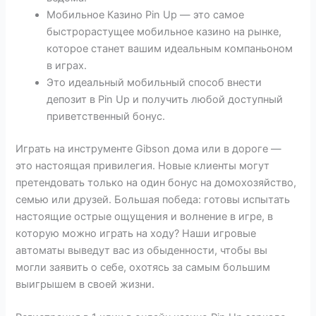
Мобильное Казино Pin Up — это самое
быстрорастущее мобильное казино на рынке,
которое станет вашим идеальным компаньоном
в играх.
Это идеальный мобильный способ внести
депозит в Pin Up и получить любой доступный
приветственный бонус.
Играть на инструменте Gibson дома или в дороге —
это настоящая привилегия. Новые клиенты могут
претендовать только на один бонус на домохозяйство,
семью или друзей. Большая победа: готовы испытать
настоящие острые ощущения и волнение в игре, в
которую можно играть на ходу? Наши игровые
автоматы выведут вас из обыденности, чтобы вы
могли заявить о себе, охотясь за самым большим
выигрышем в своей жизни.