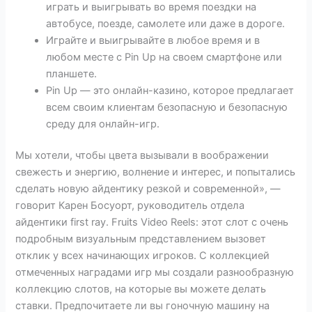
играть и выигрывать во время поездки на
автобусе, поезде, самолете или даже в дороге.
Играйте и выигрывайте в любое время и в
любом месте с Pin Up на своем смартфоне или
планшете.
Pin Up — это онлайн-казино, которое предлагает
всем своим клиентам безопасную и безопасную
среду для онлайн-игр.
Мы хотели, чтобы цвета вызывали в воображении
свежесть и энергию, волнение и интерес, и попытались
сделать новую айдентику резкой и современной», —
говорит Карен Босуорт, руководитель отдела
айдентики first ray. Fruits Video Reels: этот слот с очень
подробным визуальным представлением вызовет
отклик у всех начинающих игроков. С коллекцией
отмеченных наградами игр мы создали разнообразную
коллекцию слотов, на которые вы можете делать
ставки. Предпочитаете ли вы гоночную машину на