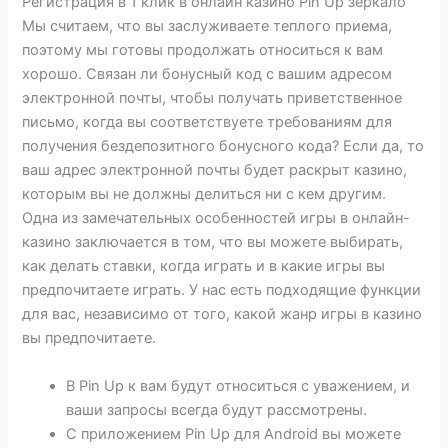
Регистрация в 1 клик в онлайн казино Pin Up зеркало
Мы считаем, что вы заслуживаете теплого приема,
поэтому мы готовы продолжать относиться к вам
хорошо. Связан ли бонусный код с вашим адресом
электронной почты, чтобы получать приветственное
письмо, когда вы соответствуете требованиям для
получения бездепозитного бонусного кода? Если да, то
ваш адрес электронной почты будет раскрыт казино,
которым вы не должны делиться ни с кем другим.
Одна из замечательных особенностей игры в онлайн-
казино заключается в том, что вы можете выбирать,
как делать ставки, когда играть и в какие игры вы
предпочитаете играть. У нас есть подходящие функции
для вас, независимо от того, какой жанр игры в казино
вы предпочитаете.
В Pin Up к вам будут относиться с уважением, и
ваши запросы всегда будут рассмотрены.
С приложением Pin Up для Android вы можете