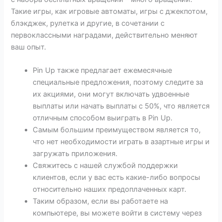
Такие игры, как игровые автоматы, игры с джекпотом,
блэкджек, рулетка и другие, в сочетании с
первоклассными наградами, действительно меняют
ваш опыт.
Pin Up также предлагает ежемесячные
специальные предложения, поэтому следите за
их акциями, они могут включать удвоенные
выплаты или начать выплаты с 50%, что является
отличным способом выиграть в Pin Up.
Самым большим преимуществом является то,
что нет необходимости играть в азартные игры и
загружать приложения.
Свяжитесь с нашей службой поддержки
клиентов, если у вас есть какие-либо вопросы
относительно наших предоплаченных карт.
Таким образом, если вы работаете на
компьютере, вы можете войти в систему через