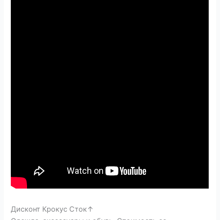
Дисконт Крокус Сток↑