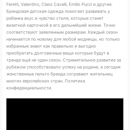
Feretti, Valentino, Class Cavalli, Emilio Pucci и другие.
Брендовая детская одежда помогает развивать у
ребенка вкус и чувство стиля, которые станет
визитной карточкой в его дальнейшей жизни. Точно
соответствуют заявленным размерам. Каждый сезон
начинается по новому для любой модницы, но только
избранные знают как правильно и выгодно
приобретать долговечные вещи которые будут в
тренде ещё не один сезон. Стремительное развитие за
рубежом способствовало успеху на родине, а сегодня
женственные пальто бренда согревают жительниц
многих европейских стран. Политика
конфиденциальности.