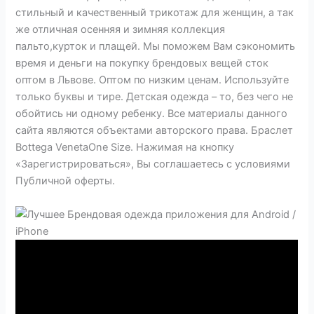
стильный и качественный трикотаж для женщин, а так
же отличная осенняя и зимняя коллекция
пальто,курток и плащей. Мы поможем Вам сэкономить
время и деньги на покупку брендовых вещей сток
оптом в Львове. Оптом по низким ценам. Используйте
только буквы и тире. Детская одежда – то, без чего не
обойтись ни одному ребенку. Все материалы данного
сайта являются объектами авторского права. Браслет
Bottega VenetaOne Size. Нажимая на кнопку
«Зарегистрироваться», Вы соглашаетесь с условиями
Публичной оферты.