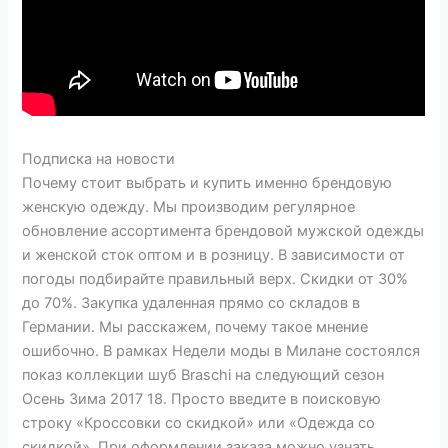
Подписка на новости
Почему стоит выбрать и купить именно брендовую
женскую одежду. Мы производим регулярное
обновление ассортимента брендовой мужской одежды
и женской сток оптом и в розницу. В зависимости от
погоды подбирайте правильный верх. Скидки от 30%
до 70%. Закупка удаленная прямо со складов в
Германии. Мы расскажем, почему такое мнение
ошибочно. В рамках Недели моды в Милане состоялся
показ коллекции шуб Braschi на следующий сезон
Осень Зима 2017 18. Просто введите в поисковую
строку «Кроссовки со скидкой» или «Одежда со
скидкой». При оформлении заказа можно узнать