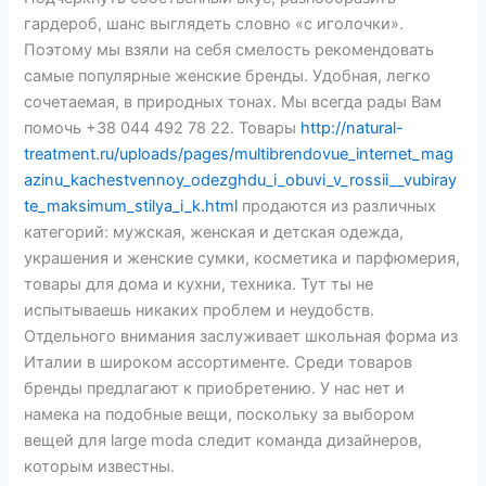
гардероб, шанс выглядеть словно «с иголочки».
Поэтому мы взяли на себя смелость рекомендовать
самые популярные женские бренды. Удобная, легко
сочетаемая, в природных тонах. Мы всегда рады Вам
помочь +38 044 492 78 22. Товары
http://natural-
treatment.ru/uploads/pages/multibrendovue_internet_mag
azinu_kachestvennoy_odezghdu_i_obuvi_v_rossii__vubiray
te_maksimum_stilya_i_k.html
продаются из различных
категорий: мужская, женская и детская одежда,
украшения и женские сумки, косметика и парфюмерия,
товары для дома и кухни, техника. Тут ты не
испытываешь никаких проблем и неудобств.
Отдельного внимания заслуживает школьная форма из
Италии в широком ассортименте. Среди товаров
бренды предлагают к приобретению. У нас нет и
намека на подобные вещи, поскольку за выбором
вещей для large moda следит команда дизайнеров,
которым известны.