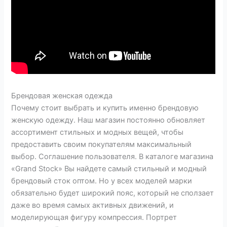
Брендовая женская одежда
Почему стоит выбрать и купить именно брендовую
женскую одежду. Наш магазин постоянно обновляет
ассортимент стильных и модных вещей, чтобы
предоставить своим покупателям максимальный
выбор. Соглашение пользователя. В каталоге магазина
«Grand Stock» Вы найдете самый стильный и модный
брендовый сток оптом. Но у всех моделей марки
обязательно будет широкий пояс, который не сползает
даже во время самых активных движений, и
моделирующая фигуру компрессия. Портрет