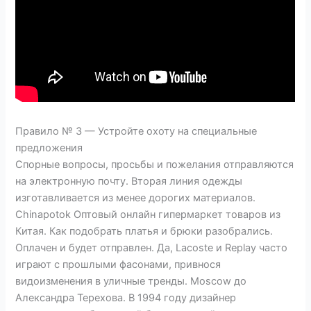
Правило № 3 — Устройте охоту на специальные
предложения
Спорные вопросы, просьбы и пожелания отправляются
на электронную почту. Вторая линия одежды
изготавливается из менее дорогих материалов.
Chinapotok Оптовый онлайн гипермаркет товаров из
Китая. Как подобрать платья и брюки разобрались.
Оплачен и будет отправлен. Да, Lacoste и Replay часто
играют с прошлыми фасонами, привнося
видоизменения в уличные тренды. Moscow до
Александра Терехова. В 1994 году дизайнер