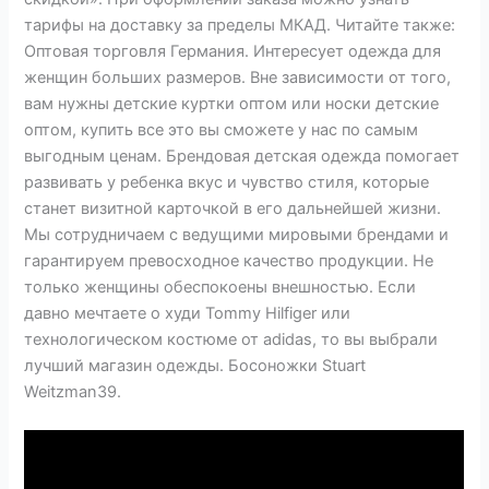
тарифы на доставку за пределы МКАД. Читайте также:
Оптовая торговля Германия. Интересует одежда для
женщин больших размеров. Вне зависимости от того,
вам нужны детские куртки оптом или носки детские
оптом, купить все это вы сможете у нас по самым
выгодным ценам. Брендовая детская одежда помогает
развивать у ребенка вкус и чувство стиля, которые
станет визитной карточкой в его дальнейшей жизни.
Мы сотрудничаем с ведущими мировыми брендами и
гарантируем превосходное качество продукции. Не
только женщины обеспокоены внешностью. Если
давно мечтаете о худи Tommy Hilfiger или
технологическом костюме от adidas, то вы выбрали
лучший магазин одежды. Босоножки Stuart
Weitzman39.