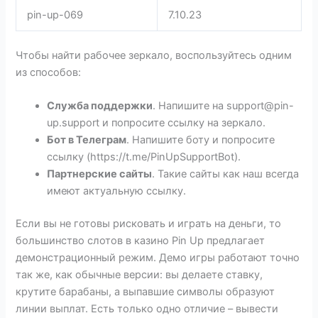
pin-up-069
7.10.23
Чтобы найти рабочее зеркало, воспользуйтесь одним
из способов:
Служба поддержки
. Напишите на support@pin-
up.support и попросите ссылку на зеркало.
Бот в Телеграм
. Напишите боту и попросите
ссылку (https://t.me/PinUpSupportBot).
Партнерские сайты
. Такие сайты как наш всегда
имеют актуальную ссылку.
Если вы не готовы рисковать и играть на деньги, то
большинство слотов в казино Pin Up предлагает
демонстрационный режим. Демо игры работают точно
так же, как обычные версии: вы делаете ставку,
крутите барабаны, а выпавшие символы образуют
линии выплат. Есть только одно отличие – вывести