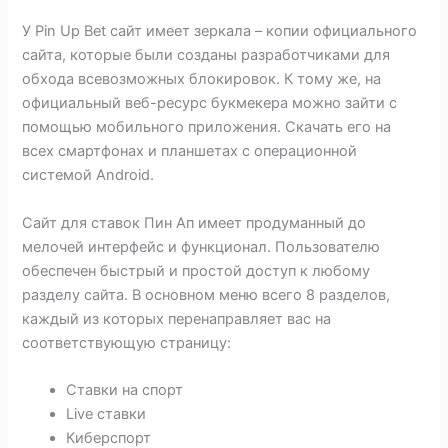
У Pin Up Bet сайт имеет зеркала – копии официального
сайта, которые были созданы разработчиками для
обхода всевозможных блокировок. К тому же, на
официальный веб-ресурс букмекера можно зайти с
помощью мобильного приложения. Скачать его на
всех смартфонах и планшетах с операционной
системой Android.
Сайт для ставок Пин Ап имеет продуманный до
мелочей интерфейс и функционал. Пользователю
обеспечен быстрый и простой доступ к любому
разделу сайта. В основном меню всего 8 разделов,
каждый из которых перенаправляет вас на
соответствующую страницу:
Ставки на спорт
Live ставки
Киберспорт