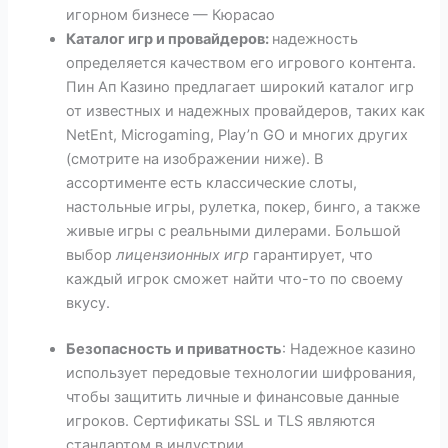
игорном бизнесе — Кюрасао
Каталог игр и провайдеров:
надежность
определяется качеством его игрового контента.
Пин Ап Казино предлагает широкий каталог игр
от известных и надежных провайдеров, таких как
NetEnt, Microgaming, Play’n GO и многих других
(смотрите на изображении ниже). В
ассортименте есть классические слоты,
настольные игры, рулетка, покер, бинго, а также
живые игры с реальными дилерами. Большой
выбор
лицензионных игр
гарантирует, что
каждый игрок сможет найти что-то по своему
вкусу.
Безопасность и приватность
: Надежное казино
использует передовые технологии шифрования,
чтобы защитить личные и финансовые данные
игроков. Сертификаты SSL и TLS являются
стандартом в индустрии.