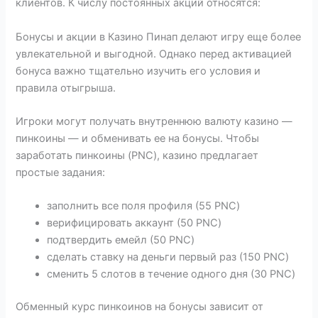
клиентов. К числу постоянных акций относятся:
Бонусы и акции в Казино Пинап делают игру еще более
увлекательной и выгодной. Однако перед активацией
бонуса важно тщательно изучить его условия и
правила отыгрыша.
Игроки могут получать внутреннюю валюту казино —
пинкоины — и обменивать ее на бонусы. Чтобы
заработать пинкоины (PNC), казино предлагает
простые задания:
заполнить все поля профиля (55 PNC)
верифицировать аккаунт (50 PNC)
подтвердить емейл (50 PNC)
сделать ставку на деньги первый раз (150 PNC)
сменить 5 слотов в течение одного дня (30 PNC)
Обменный курс пинкоинов на бонусы зависит от