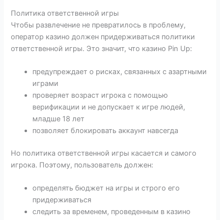
Политика ответственной игры
Чтобы развлечение не превратилось в проблему,
оператор казино должен придерживаться политики
ответственной игры. Это значит, что казино Pin Up:
предупреждает о рисках, связанных с азартными
играми
проверяет возраст игрока с помощью
верификации и не допускает к игре людей,
младше 18 лет
позволяет блокировать аккаунт навсегда
Но политика ответственной игры касается и самого
игрока. Поэтому, пользователь должен:
определять бюджет на игры и строго его
придерживаться
следить за временем, проведенным в казино