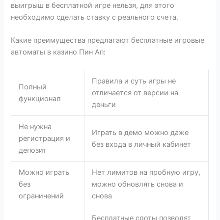
выигрыш в бесплатной игре нельзя, для этого
необходимо сделать ставку с реального счета.
Какие преимущества предлагают бесплатные игровые
автоматы в казино Пин Ап:
Правила и суть игры не
Полный
отличается от версии на
функционал
деньги
Не нужна
Играть в демо можно даже
регистрация и
без входа в личный кабинет
депозит
Можно играть
Нет лимитов на пробную игру,
без
можно обновлять снова и
ограничений
снова
Бесплатные слоты позволят