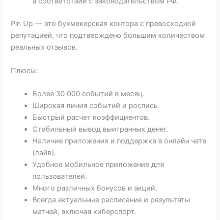
в соответствии с законодательством РФ.
Pin Up — это букмекерская контора с превосходной
репутацией, что подтверждено большим количеством
реальных отзывов.
Плюсы:
Более 30 000 событий в месяц.
Широкая линия событий и роспись.
Быстрый расчет коэффициентов.
Стабильный вывод выигранных денег.
Наличие приложения и поддержка в онлайн чате
(лайв).
Удобное мобильное приложение для
пользователей.
Много различных бонусов и акций.
Всегда актуальные расписание и результаты
матчей, включая киберспорт.