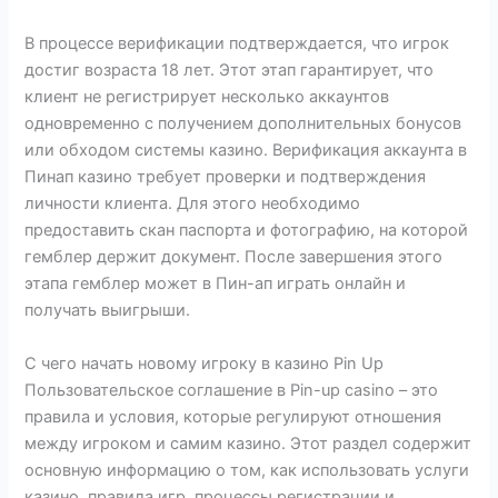
В процессе верификации подтверждается, что игрок
достиг возраста 18 лет. Этот этап гарантирует, что
клиент не регистрирует несколько аккаунтов
одновременно с получением дополнительных бонусов
или обходом системы казино. Верификация аккаунта в
Пинап казино требует проверки и подтверждения
личности клиента. Для этого необходимо
предоставить скан паспорта и фотографию, на которой
гемблер держит документ. После завершения этого
этапа гемблер может в Пин-ап играть онлайн и
получать выигрыши.
С чего начать новому игроку в казино Pin Up
Пользовательское соглашение в Pin-up casino – это
правила и условия, которые регулируют отношения
между игроком и самим казино. Этот раздел содержит
основную информацию о том, как использовать услуги
казино, правила игр, процессы регистрации и