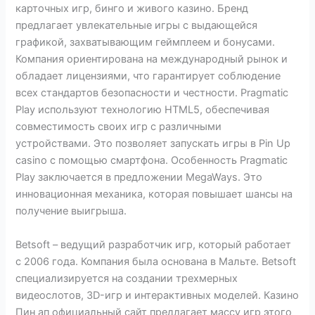
карточных игр, бинго и живого казино. Бренд
предлагает увлекательные игры с выдающейся
графикой, захватывающим геймплеем и бонусами.
Компания ориентирована на международный рынок и
обладает лицензиями, что гарантирует соблюдение
всех стандартов безопасности и честности. Pragmatic
Play используют технологию HTML5, обеспечивая
совместимость своих игр с различными
устройствами. Это позволяет запускать игры в Pin Up
casino с помощью смартфона. Особенность Pragmatic
Play заключается в предложении MegaWays. Это
инновационная механика, которая повышает шансы на
получение выигрыша.
Betsoft – ведущий разработчик игр, который работает
с 2006 года. Компания была основана в Мальте. Betsoft
специализируется на создании трехмерных
видеослотов, 3D-игр и интерактивных моделей. Казино
Пин ап официальный сайт предлагает массу игр этого