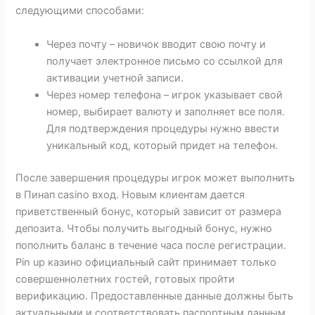
следующими способами:
Через почту – новичок вводит свою почту и
получает электронное письмо со ссылкой для
активации учетной записи.
Через номер телефона – игрок указывает свой
номер, выбирает валюту и заполняет все поля.
Для подтверждения процедуры нужно ввести
уникальный код, который придет на телефон.
После завершения процедуры игрок может выполнить
в Пинап casino вход. Новым клиентам дается
приветственный бонус, который зависит от размера
депозита. Чтобы получить выгодный бонус, нужно
пополнить баланс в течение часа после регистрации.
Pin up казино официальный сайт принимает только
совершеннолетних гостей, готовых пройти
верификацию. Предоставленные данные должны быть
актуальными и соответствовать паспортным данным.