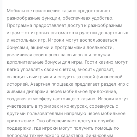
Мобильное приложение казино предоставляет
разнообразные функции, обеспечивая удобство.
Программа предоставляет доступ к разнообразным
играм – от игровых автоматов и рулетки до карточных
и настольных игр. Игроки могут воспользоваться
бонусами, акциями и программами лояльности,
увеличивая свои шансы на выигрыш и получая
дополнительные бонусы для игры. Гости казино могут
легко управлять своим счетом, вносить депозит,
выводить выигрыши и следить за своей финансовой
историей. Азартная площадка предлагает раздел игр с
живыми дилерами через мобильное приложение,
создавая атмосферу настоящего казино. Игроки могут
участвовать в турнирах и конкурсах, соревнуясь с
другими пользователями напрямую через мобильное
приложение. Оно обеспечивает доступ к службе
поддержки, где игроки могут получить помощь по
вопросам технического характера, финансовым