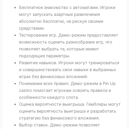
Бесплатное знакомство с автоматами. Игроки
могут запускать азартные развлечения
абсолютно бесплатно, не рискуя своими
средствами.
Тестирование игр. Демо-режим предоставляет
возможность оценить разнообразие игр, что
позволяет выбрать те, которые имеют
подходящие параметры.
Развитие навыков. Игроки могут тренироваться
и совершенствовать свои навыки в выбранных
играх без финансовых вложений.
Понимание всех правил. Демо-режим в Pin Up
casino помогает игрокам освоить правила и
особенности каждого слота.
Оценка вероятности выигрыша. Гемблеры могут
оценить вероятность выигрыша и разработать
стратегию без финансового вложения.
Выбор ставок. Демо-режим позволяет