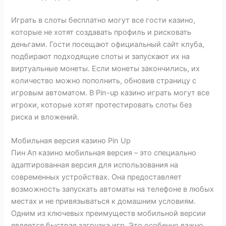
Играть в слоты бесплатно могут все гости казино,
которые не хотят создавать профиль и рисковать
деньгами. Гости посещают официальный сайт клуба,
подбирают подходящие слоты и запускают их на
виртуальные монеты. Если монеты закончились, их
количество можно пополнить, обновив страницу с
игровым автоматом. В Pin-up казино играть могут все
игроки, которые хотят протестировать слоты без
риска и вложений.
Мобильная версия казино Pin Up
Пин Ап казино мобильная версия – это специально
адаптированная версия для использования на
современных устройствах. Она предоставляет
возможность запускать автоматы на телефоне в любых
местах и не привязываться к домашним условиям.
Одним из ключевых преимуществ мобильной версии
является быстрая загрузка игр. Это особенно важно