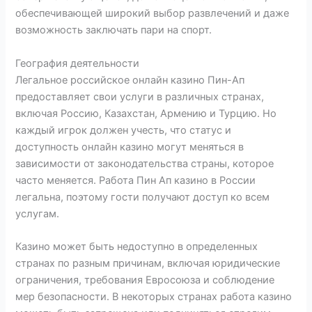
обеспечивающей широкий выбор развлечений и даже
возможность заключать пари на спорт.
География деятельности
Легальное российское онлайн казино Пин-Ап
предоставляет свои услуги в различных странах,
включая Россию, Казахстан, Армению и Турцию. Но
каждый игрок должен учесть, что статус и
доступность онлайн казино могут меняться в
зависимости от законодательства страны, которое
часто меняется. Работа Пин Ап казино в России
легальна, поэтому гости получают доступ ко всем
услугам.
Казино может быть недоступно в определенных
странах по разным причинам, включая юридические
ограничения, требования Евросоюза и соблюдение
мер безопасности. В некоторых странах работа казино