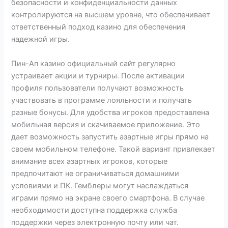
безопасности и конфиденциальности данных
контролируются на высшем уровне, что обеспечивает
ответственный подход казино для обеспечения
надежной игры.
Пин-Ап казино официальный сайт регулярно
устраивает акции и турниры. После активации
профиля пользователи получают возможность
участвовать в программе лояльности и получать
разные бонусы. Для удобства игроков предоставлена
мобильная версия и скачиваемое приложение. Это
дает возможность запустить азартные игры прямо на
своем мобильном телефоне. Такой вариант привлекает
внимание всех азартных игроков, которые
предпочитают не ограничиваться домашними
условиями и ПК. Гемблеры могут наслаждаться
играми прямо на экране своего смартфона. В случае
необходимости доступна поддержка служба
поддержки через электронную почту или чат.