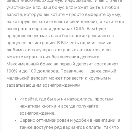
Введите всю необходимую информацию, и вы станете
участником Bitz. Ваш бонус Bitz может быть в любой
валюте, которую вы хотите – просто выберите сумму,
на которую вы хотите внести свой депозит, и хотите ли
вы играть в евро или долларах США. Вам будет
предложено указать свои банковские реквизиты в
процессе регистрации. В Bitz есть одни из самых
любимых и популярных игровых автоматов, и вы
можете играть в них без внесения депозита.
Максимальный бонус на первый депозит составляет
100% и до 100 долларов. Правильно — даже самый
маленький депозит может привести к крупным и
захватывающим вознаграждениям.
Играйте, где бы вы ни находились, простым
нажатием кнопки и всегда получайте
вознаграждение.
Сервис оптимизирован и удобен в навигации, а
также доступен ряд вариантов оплаты, так что