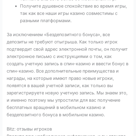
Получите душевное спокойствие во время игры,
так как все наши игры казино совместимы с
разными платформами.
За исключением «Бездепозитного бонуса», все
депозиты не требуют отыгрыша. Как только игрок
подтвердит свой адрес электронной почты, он получит
электронное письмо с инструкциями о том, как
создать учетную запись в спин-казино и ввести бонус в
спин-казино. Все дополнительные преимущества и
награды, на которые имеют право новые игроки,
появятся в вашей учетной записи, как только вы
зарегистрируете новую учетную запись. Мы знаем это,
и именно поэтому мы упростили для вас получение
бесплатных вращений в мобильном казино и
бездепозитного бонуса в мобильном казино.
Bitz: отзывы игроков