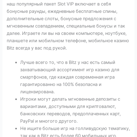
наш популярный пакет Slot VIP включает в себя
бонусные раунды, ежедневные бесплатные спины,
дополнительные слоты, бонусные предложения с
мгновенным совпадением, специальные бонусы и так
далее. Играете ли вы на своем компьютере, ноутбуке,
планшете или мобильном телефоне, мобильное казино
Bitz всегда у вас под рукой.
Лучше всего то, что в Bitz у нас есть самый
захватывающий ассортимент игр казино для
смартфонов, где каждая современная игра
гарантированно на 100% безопасна и
лицензирована.
Игроки могут делать мгновенные депозиты с
вариантами, доступными для криптовалют,
банковских переводов, предоплаченных карт,
PayPal и многого другого.
Не ищите больше игр на голливудскую тематику,
так как в Bitz есть более 60 мобильных игр.