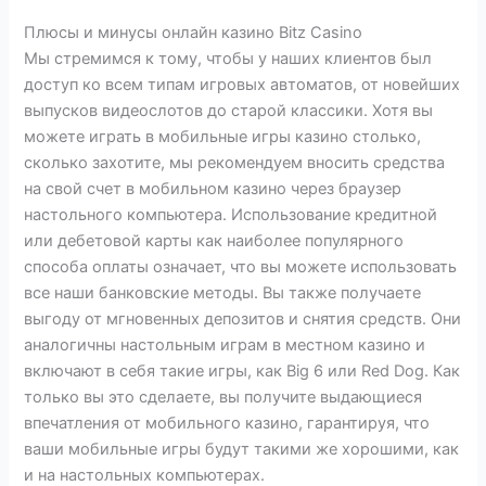
Плюсы и минусы онлайн казино Bitz Casino
Мы стремимся к тому, чтобы у наших клиентов был
доступ ко всем типам игровых автоматов, от новейших
выпусков видеослотов до старой классики. Хотя вы
можете играть в мобильные игры казино столько,
сколько захотите, мы рекомендуем вносить средства
на свой счет в мобильном казино через браузер
настольного компьютера. Использование кредитной
или дебетовой карты как наиболее популярного
способа оплаты означает, что вы можете использовать
все наши банковские методы. Вы также получаете
выгоду от мгновенных депозитов и снятия средств. Они
аналогичны настольным играм в местном казино и
включают в себя такие игры, как Big 6 или Red Dog. Как
только вы это сделаете, вы получите выдающиеся
впечатления от мобильного казино, гарантируя, что
ваши мобильные игры будут такими же хорошими, как
и на настольных компьютерах.