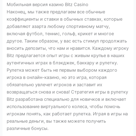
Мобильная версия казино Bitz Casino
Наконец, мы также предлагаем все обычные
коэффициенты и ставки в обычных ставках, которые
добавляют азарта любому спортивному матчу,
включая футбол, теннис, гольф, крикет и многое
другое. Таким образом, у вас есть стимул продолжать
вносить депозиты, что нам и нравится. Каждому игроку
Bitz предлагается опыт игры с живым крупье в наших
аутентичных играх в блэкджек, баккару и рулетку.
Рулетка может быть не первым выбором каждого
игрока в онлайн-казино, но это игра, которая
обязательно увлечет игроков и заставит их
возвращаться снова и снова! Стратегия игры в рулетку
Bitz разработана специально для новичков и включает
использование виртуального колеса, чтобы помочь
игрокам понять, как работает рулетка. Играя в игры на
реальные деньги, вы также можете получить
различные бонусы.