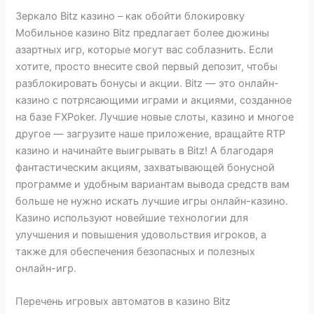
Зеркало Bitz казино – как обойти блокировку
Мобильное казино Bitz предлагает более дюжины
азартных игр, которые могут вас соблазнить. Если
хотите, просто внесите свой первый депозит, чтобы
разблокировать бонусы и акции. Bitz — это онлайн-
казино с потрясающими играми и акциями, созданное
на базе FXPoker. Лучшие новые слоты, казино и многое
другое — загрузите наше приложение, вращайте RTP
казино и начинайте выигрывать в Bitz! А благодаря
фантастическим акциям, захватывающей бонусной
программе и удобным вариантам вывода средств вам
больше не нужно искать лучшие игры онлайн-казино.
Казино используют новейшие технологии для
улучшения и повышения удовольствия игроков, а
также для обеспечения безопасных и полезных
онлайн-игр.
Перечень игровых автоматов в казино Bitz