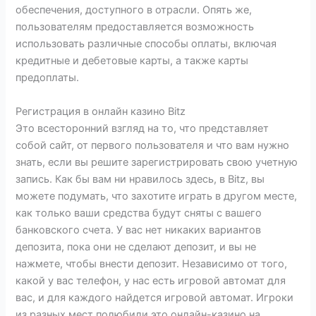
обеспечения, доступного в отрасли. Опять же,
пользователям предоставляется возможность
использовать различные способы оплаты, включая
кредитные и дебетовые карты, а также карты
предоплаты.
Регистрация в онлайн казино Bitz
Это всесторонний взгляд на то, что представляет
собой сайт, от первого пользователя и что вам нужно
знать, если вы решите зарегистрировать свою учетную
запись. Как бы вам ни нравилось здесь, в Bitz, вы
можете подумать, что захотите играть в другом месте,
как только ваши средства будут сняты с вашего
банковского счета. У вас нет никаких вариантов
депозита, пока они не сделают депозит, и вы не
нажмете, чтобы внести депозит. Независимо от того,
какой у вас телефон, у нас есть игровой автомат для
вас, и для каждого найдется игровой автомат. Игроки
из разных мест полюбили это онлайн-казино на