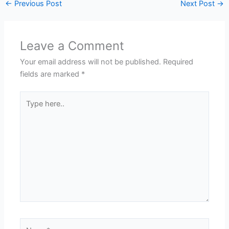
←
Previous Post
Next Post
→
Leave a Comment
Your email address will not be published.
Required
fields are marked
*
Type
here..
Name*