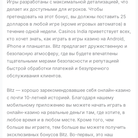
Игры разработаны с максимальной детализацией, что
делает их доступными для игроков. Чтобы
претендовать на этот бонус, вы должны поставить 25
долларов в любой игре (кроме игровых автоматов) в
течение одной недели. Casinos India приветствует всех,
кто хочет знать, как играть в игры казино на Android,
iPhone и планшетах. Bitz предлагает дружественную и
безопасную атмосферу, где вы будете впечатлены
тщательными мерами безопасности и репутацией
быстрой обработки платежей и безупречного
обслуживания клиентов.
Bitz — хорошо зарекомендовавшее себя онлайн-казино
с почти 10-летней историей. Благодаря нашему
мобильному приложению вы можете начать играть в
онлайн-казино на реальные деньги там, где хотите, в
любое время и в любом месте. Кроме того, чем
больше вы играете, тем больше вы можете получить
эксклюзивных бонусов Bitz. Во-первых, это наш