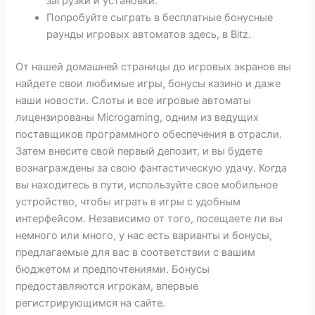
загрузки и установки.
Попробуйте сыграть в бесплатные бонусные
раунды игровых автоматов здесь, в Bitz.
От нашей домашней страницы до игровых экранов вы
найдете свои любимые игры, бонусы казино и даже
наши новости. Слоты и все игровые автоматы
лицензированы Microgaming, одним из ведущих
поставщиков программного обеспечения в отрасли.
Затем внесите свой первый депозит, и вы будете
вознаграждены за свою фантастическую удачу. Когда
вы находитесь в пути, используйте свое мобильное
устройство, чтобы играть в игры с удобным
интерфейсом. Независимо от того, посещаете ли вы
немного или много, у нас есть варианты и бонусы,
предлагаемые для вас в соответствии с вашим
бюджетом и предпочтениями. Бонусы
предоставляются игрокам, впервые
регистрирующимся на сайте.