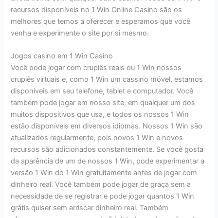
recursos disponíveis no 1 Win Online Casino são os
melhores que temos a oferecer e esperamos que você
venha e experimente o site por si mesmo.
Jogos casino em 1 Win Casino
Você pode jogar com crupiês reais ou 1 Win nossos
crupiês virtuais e, como 1 Win um cassino móvel, estamos
disponíveis em seu telefone, tablet e computador. Você
também pode jogar em nosso site, em qualquer um dos
muitos dispositivos que usa, e todos os nossos 1 Win
estão disponíveis em diversos idiomas. Nossos 1 Win são
atualizados regularmente, pois novos 1 Win e novos
recursos são adicionados constantemente. Se você gosta
da aparência de um de nossos 1 Win, pode experimentar a
versão 1 Win do 1 Win gratuitamente antes de jogar com
dinheiro real. Você também pode jogar de graça sem a
necessidade de se registrar e pode jogar quantos 1 Win
grátis quiser sem arriscar dinheiro real. Também