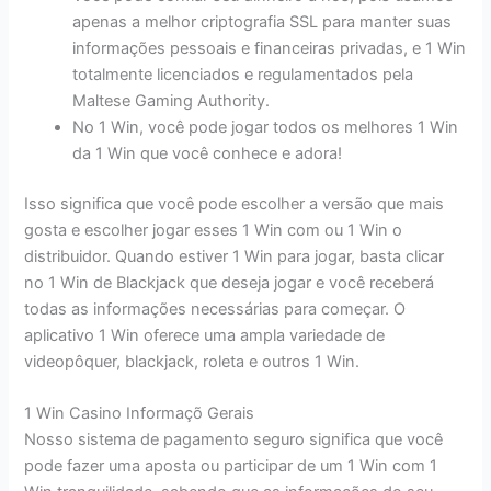
apenas a melhor criptografia SSL para manter suas
informações pessoais e financeiras privadas, e 1 Win
totalmente licenciados e regulamentados pela
Maltese Gaming Authority.
No 1 Win, você pode jogar todos os melhores 1 Win
da 1 Win que você conhece e adora!
Isso significa que você pode escolher a versão que mais
gosta e escolher jogar esses 1 Win com ou 1 Win o
distribuidor. Quando estiver 1 Win para jogar, basta clicar
no 1 Win de Blackjack que deseja jogar e você receberá
todas as informações necessárias para começar. O
aplicativo 1 Win oferece uma ampla variedade de
videopôquer, blackjack, roleta e outros 1 Win.
1 Win Casino Informaçõ Gerais
Nosso sistema de pagamento seguro significa que você
pode fazer uma aposta ou participar de um 1 Win com 1