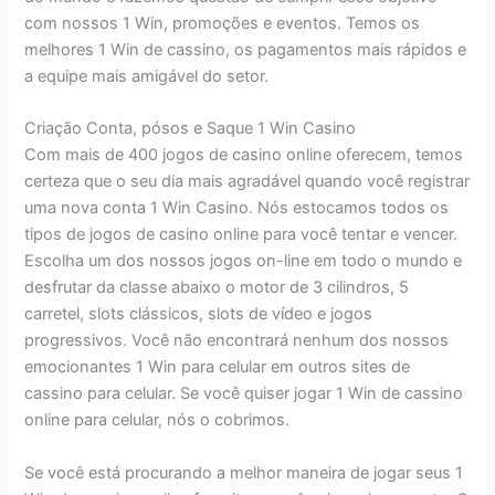
com nossos 1 Win, promoções e eventos. Temos os
melhores 1 Win de cassino, os pagamentos mais rápidos e
a equipe mais amigável do setor.
Criação Conta, pósos e Saque 1 Win Casino
Com mais de 400 jogos de casino online oferecem, temos
certeza que o seu dia mais agradável quando você registrar
uma nova conta 1 Win Casino. Nós estocamos todos os
tipos de jogos de casino online para você tentar e vencer.
Escolha um dos nossos jogos on-line em todo o mundo e
desfrutar da classe abaixo o motor de 3 cilindros, 5
carretel, slots clássicos, slots de vídeo e jogos
progressivos. Você não encontrará nenhum dos nossos
emocionantes 1 Win para celular em outros sites de
cassino para celular. Se você quiser jogar 1 Win de cassino
online para celular, nós o cobrimos.
Se você está procurando a melhor maneira de jogar seus 1