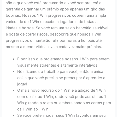
são o que você está procurando e você sempre terá a
garantia de ganhar um prêmio após apenas um giro das
bobinas. Nossos 1 Win progressivos cobrem uma ampla
variedade de 1 Win e recebem jogadores de todas as
idades e bolsos. Se você tem um saldo bancário saudável
e gosta de correr riscos, descobrirá que nossos 1 Win
progressivos o manterão feliz por horas a fio, pois até
mesmo a menor vitória leva a cada vez maior prêmios.
É por isso que projetamos nossos 1 Win para serem
visualmente atraentes e altamente interativos.
Nós fizemos o trabalho para você, então a única
coisa que você precisa se preocupar é aprender a
jogar!
O mais novo recurso do 1 Win é a adição de 1 Win
com dealer ao 1 Win, onde você pode assistir os 1
Win girando a roleta ou embaralhando as cartas para
os 1 Win ao 1 Win.
Se você preferir jogar seus 1 Win favoritos em seu