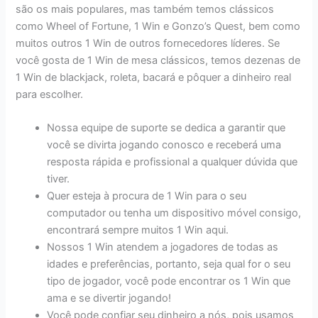
são os mais populares, mas também temos clássicos
como Wheel of Fortune, 1 Win e Gonzo’s Quest, bem como
muitos outros 1 Win de outros fornecedores líderes. Se
você gosta de 1 Win de mesa clássicos, temos dezenas de
1 Win de blackjack, roleta, bacará e pôquer a dinheiro real
para escolher.
Nossa equipe de suporte se dedica a garantir que
você se divirta jogando conosco e receberá uma
resposta rápida e profissional a qualquer dúvida que
tiver.
Quer esteja à procura de 1 Win para o seu
computador ou tenha um dispositivo móvel consigo,
encontrará sempre muitos 1 Win aqui.
Nossos 1 Win atendem a jogadores de todas as
idades e preferências, portanto, seja qual for o seu
tipo de jogador, você pode encontrar os 1 Win que
ama e se divertir jogando!
Você pode confiar seu dinheiro a nós, pois usamos