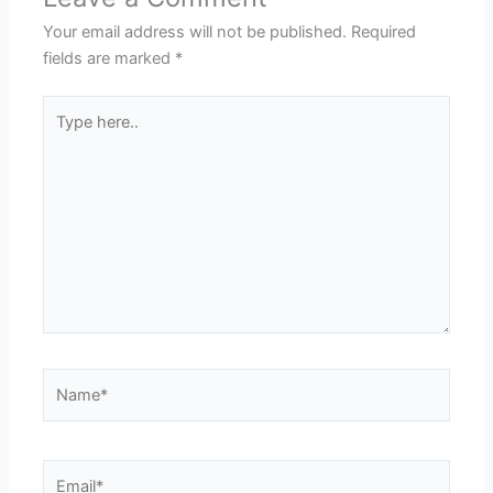
Your email address will not be published.
Required
fields are marked
*
Type
here..
Name*
Email*