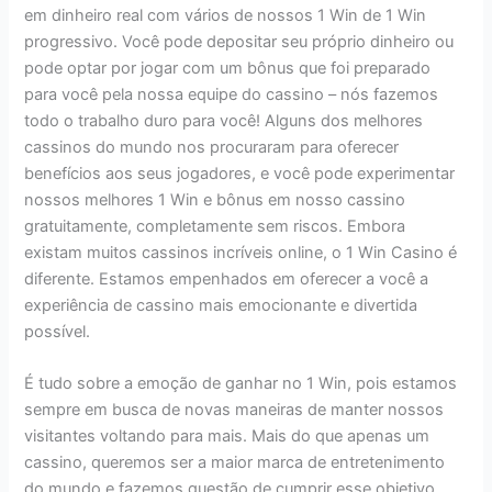
em dinheiro real com vários de nossos 1 Win de 1 Win
progressivo. Você pode depositar seu próprio dinheiro ou
pode optar por jogar com um bônus que foi preparado
para você pela nossa equipe do cassino – nós fazemos
todo o trabalho duro para você! Alguns dos melhores
cassinos do mundo nos procuraram para oferecer
benefícios aos seus jogadores, e você pode experimentar
nossos melhores 1 Win e bônus em nosso cassino
gratuitamente, completamente sem riscos. Embora
existam muitos cassinos incríveis online, o 1 Win Casino é
diferente. Estamos empenhados em oferecer a você a
experiência de cassino mais emocionante e divertida
possível.
É tudo sobre a emoção de ganhar no 1 Win, pois estamos
sempre em busca de novas maneiras de manter nossos
visitantes voltando para mais. Mais do que apenas um
cassino, queremos ser a maior marca de entretenimento
do mundo e fazemos questão de cumprir esse objetivo