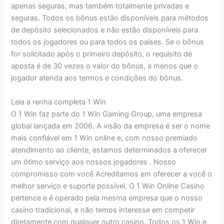
apenas seguras, mas também totalmente privadas e
seguras. Todos os bônus estão disponíveis para métodos
de depósito selecionados e não estão disponíveis para
todos os jogadores ou para todos os países. Se o bônus
for solicitado após o primeiro depósito, o requisito de
aposta é de 30 vezes o valor do bônus, a menos que o
jogador atenda aos termos e condições do bônus.
Leia a renha completa 1 Win
O 1 Win faz parte do 1 Win Gaming Group, uma empresa
global lançada em 2006. A visão da empresa é ser o nome
mais confiável em 1 Win online e, com nosso premiado
atendimento ao cliente, estamos determinados a oferecer
um ótimo serviço aos nossos jogadores . Nosso
compromisso com você Acreditamos em oferecer a você o
melhor serviço e suporte possível. O 1 Win Online Casino
pertence e é operado pela mesma empresa que o nosso
casino tradicional, e não temos interesse em competir
diretamente com qualquer outro casino. Todos os 1 Win e