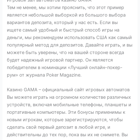
Тем не менее, мы хотим прояснить, что этот пример
является небольшой выборкой из большого выбора
вариантов депозита, который у нас есть. Если вы
ищете самый удобный и быстрый способ игры на
деньги, мы рекомендуем использовать США как самый
популярный метод для депозитов. Давайте играть, и вы
можете быть уверены, что на вашей стороне всегда
будет надежный игровой партнер. Он является
победителем в номинации «Лучший онлайн-покер-
рум» от журнала Poker Magazine.
Казино GAMA – официальный сайт игровых автоматов
Вы можете играть на огромном количестве различных
устройств, включая мобильные телефоны, планшеты и
портативные компьютеры. Эти бонусы применимы к
новым игрокам, которые зарегистрируются, чтобы
сделать свой первый депозит в любой игре, и
действительны до тех пор, пока вы их не снимете. Вы