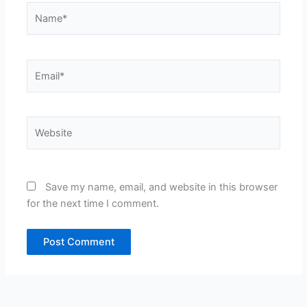
Name*
Email*
Website
Save my name, email, and website in this browser
for the next time I comment.