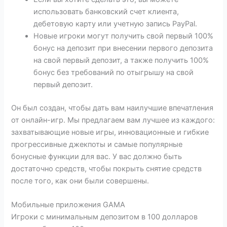
использовать банковский счет клиента,
дебетовую карту или учетную запись PayPal.
Новые игроки могут получить свой первый 100%
бонус на депозит при внесении первого депозита
на свой первый депозит, а также получить 100%
бонус без требований по отыгрышу на свой
первый депозит.
Он был создан, чтобы дать вам наилучшие впечатления
от онлайн-игр. Мы предлагаем вам лучшее из каждого:
захватывающие новые игры, инновационные и гибкие
прогрессивные джекпоты и самые популярные
бонусные функции для вас. У вас должно быть
достаточно средств, чтобы покрыть снятие средств
после того, как они были совершены.
Мобильные приложения GAMA
Игроки с минимальным депозитом в 100 долларов