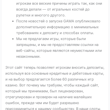
игрокам все веские причины играть так, как они
всегда делали — от игральных костей до
рулетки и многого другого.
После новостей о запуске GAMA опубликовало
дополнительную информацию о минимальных
требованиях к депозиту и способах оплаты.
Мы не предлагаем игры, которые были
запрещены, и мы не предоставляем ссылки на
веб-сайты, которые являются неуместными или
незаконными.
Этот сайт теперь позволяет игрокам вносить депозиты,
используя все основные кредитные и дебетовые карты,
и на выбор предлагается более 60 различных игр
казино. Вот почему мы требуем, чтобы каждый сайт,
который мы принимаем, был лицензирован,
отрегулирован и проверен на наличие малейших
ошибок, прежде чем им будет разрешено
присоединиться к нашему сообществу. В наши слоты,