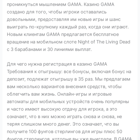
проникнуться мышлением GAMA. Казино GAMA
создано для того, чтобы игроки оставались
довольными, предоставляя им новые игры и шанс
выиграть по-крупному каждый раз, когда они играют.
Новым клиентам GAMA предлагается бесплатное
вращение на мобильном слоте Night of The Living Dead
с 3 барабанами и 30 линиями выплат.
Для чего нужна регистрация в казино GAMA
Требования к отыгрышу: все бонусы, включая бонус на
депозит, подлежат отыгрышу в 35 раз. Мы предлагаем
вам несколько вариантов внесения средств, чтобы
облегчить вам жизнь. Онлайн-игры и игровые
автоматы для мобильных устройств очень популярны
и часто имеют высокую отдачу для игрока, а это
означает, что в них можно играть снова и снова, не
теряя слишком много денег. Это означает, что вы
получите 100 фунтов стерлингов для игры плюс 50
фунтов стерлингов, которые вы уже выиграли. В GAMA