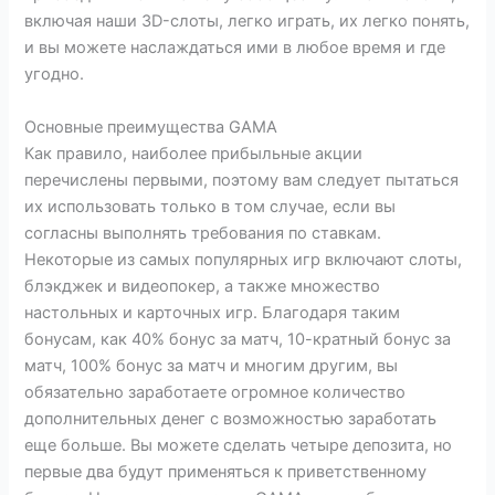
включая наши 3D-слоты, легко играть, их легко понять,
и вы можете наслаждаться ими в любое время и где
угодно.
Основные преимущества GAMA
Как правило, наиболее прибыльные акции
перечислены первыми, поэтому вам следует пытаться
их использовать только в том случае, если вы
согласны выполнять требования по ставкам.
Некоторые из самых популярных игр включают слоты,
блэкджек и видеопокер, а также множество
настольных и карточных игр. Благодаря таким
бонусам, как 40% бонус за матч, 10-кратный бонус за
матч, 100% бонус за матч и многим другим, вы
обязательно заработаете огромное количество
дополнительных денег с возможностью заработать
еще больше. Вы можете сделать четыре депозита, но
первые два будут применяться к приветственному