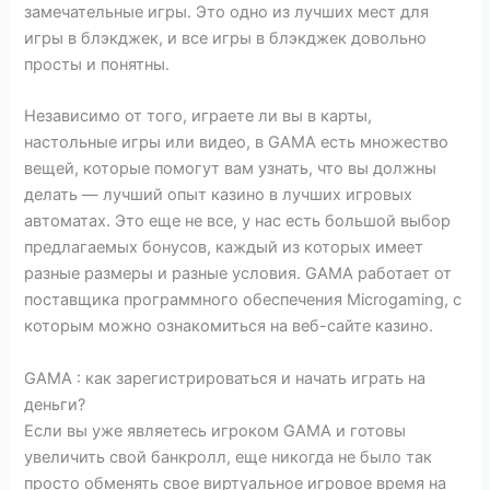
замечательные игры. Это одно из лучших мест для
игры в блэкджек, и все игры в блэкджек довольно
просты и понятны.
Независимо от того, играете ли вы в карты,
настольные игры или видео, в GAMA есть множество
вещей, которые помогут вам узнать, что вы должны
делать — лучший опыт казино в лучших игровых
автоматах. Это еще не все, у нас есть большой выбор
предлагаемых бонусов, каждый из которых имеет
разные размеры и разные условия. GAMA работает от
поставщика программного обеспечения Microgaming, с
которым можно ознакомиться на веб-сайте казино.
GAMA : как зарегистрироваться и начать играть на
деньги?
Если вы уже являетесь игроком GAMA и готовы
увеличить свой банкролл, еще никогда не было так
просто обменять свое виртуальное игровое время на