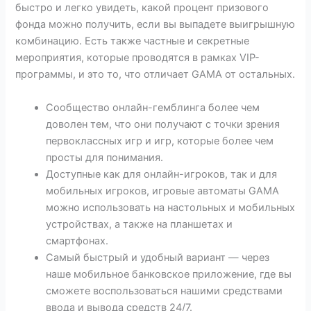
быстро и легко увидеть, какой процент призового
фонда можно получить, если вы выпадете выигрышную
комбинацию. Есть также частные и секретные
мероприятия, которые проводятся в рамках VIP-
программы, и это то, что отличает GAMA от остальных.
Сообщество онлайн-гемблинга более чем
доволен тем, что они получают с точки зрения
первоклассных игр и игр, которые более чем
просты для понимания.
Доступные как для онлайн-игроков, так и для
мобильных игроков, игровые автоматы GAMA
можно использовать на настольных и мобильных
устройствах, а также на планшетах и
смартфонах.
Самый быстрый и удобный вариант — через
наше мобильное банковское приложение, где вы
сможете воспользоваться нашими средствами
ввода и вывода средств 24/7.