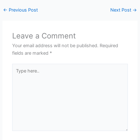
←
Previous Post
Next Post
→
Leave a Comment
Your email address will not be published.
Required
fields are marked
*
Type
here..