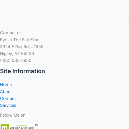
Contact us
Eye In The Sky Films
3324 E Ray Rd, #1555
Higley, AZ 85236
(480) 535-1950
Site Information
Home
About
Contact
Services
Follow Us on