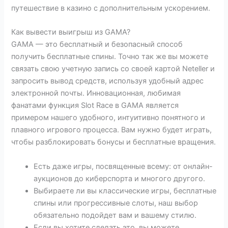
путешествие в казино с дополнительным ускорением.
Как вывести выигрыш из GAMA?
GAMA — это бесплатный и безопасный способ
получить бесплатные спины. Точно так же вы можете
связать свою учетную запись со своей картой Neteller и
запросить вывод средств, используя удобный адрес
электронной почты. Инновационная, любимая
фанатами функция Slot Race в GAMA является
примером нашего удобного, интуитивно понятного и
плавного игрового процесса. Вам нужно будет играть,
чтобы разблокировать бонусы и бесплатные вращения.
Есть даже игры, посвященные всему: от онлайн-
аукционов до киберспорта и многого другого.
Выбираете ли вы классические игры, бесплатные
спины или прогрессивные слоты, наш выбор
обязательно подойдет вам и вашему стилю.
Если вы хотите сделать это, вы можете