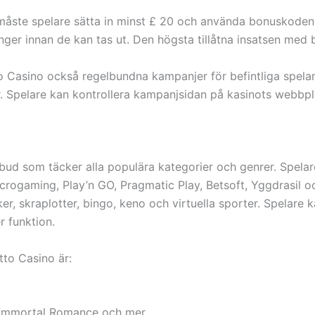
måste spelare sätta in minst £ 20 och använda bonuskod
er innan de kan tas ut. Den högsta tillåtna insatsen med 
 Casino också regelbundna kampanjer för befintliga spelare
. Spelare kan kontrollera kampanjsidan på kasinots webbpl
bud som täcker alla populära kategorier och genrer. Spelar
rogaming, Play’n GO, Pragmatic Play, Betsoft, Yggdrasil oc
er, skraplotter, bingo, keno och virtuella sporter. Spelare
er funktion.
tto Casino är:
, Immortal Romance och mer.