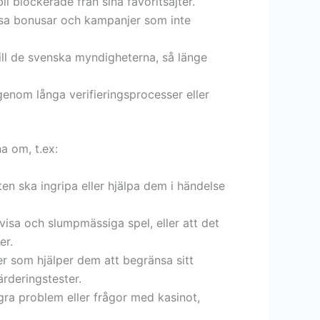
li blockerade från sina favoritsajter.
rösa bonusar och kampanjer som inte
till de svenska myndigheterna, så länge
igenom långa verifieringsprocesser eller
a om, t.ex:
en ska ingripa eller hjälpa dem i händelse
tvisa och slumpmässiga spel, eller att det
er.
ner som hjälper dem att begränsa sitt
ärderingstester.
ågra problem eller frågor med kasinot,