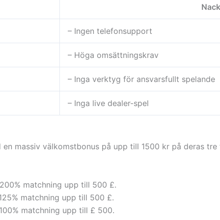
Nack
– Ingen telefonsupport
– Höga omsättningskrav
– Inga verktyg för ansvarsfullt spelande
– Inga live dealer-spel
en massiv välkomstbonus på upp till 1500 kr på deras tre 
 200% matchning upp till 500 £.
125% matchning upp till 500 £.
100% matchning upp till £ 500.