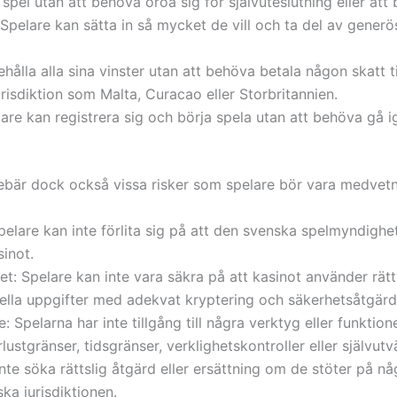
pel utan att behöva oroa sig för självuteslutning eller att b
: Spelare kan sätta in så mycket de vill och ta del av gene
ehålla alla sina vinster utan att behöva betala någon skatt 
urisdiktion som Malta, Curacao eller Storbritannien.
elare kan registrera sig och börja spela utan att behöva gå 
nebär dock också vissa risker som spelare bör vara medvetn
elare kan inte förlita sig på att den svenska spelmyndighet
sinot.
rhet: Spelare kan inte vara säkra på att kasinot använder rät
ella uppgifter med adekvat kryptering och säkerhetsåtgärd
: Spelarna har inte tillgång till några verktyg eller funktio
rlustgränser, tidsgränser, verklighetskontroller eller självutv
inte söka rättslig åtgärd eller ersättning om de stöter på n
ka jurisdiktionen.