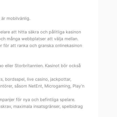
är mobilvänlig.
lare att hitta säkra och pålitliga kasinon
 och många webbplatser att välja mellan.
der för att ranka och granska onlinekasinon
ao eller Storbritannien. Kasinot bör också
 bordsspel, live casino, jackpottar,
ntörer, såsom NetEnt, Microgaming, Play’n
anjer för nya och befintliga spelare.
skrav, maximala insatsgränser, spelbidrag