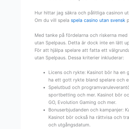
Hur hittar jag säkra och pålitliga casinon u
Om du vill spela
spela casino utan svensk
p
Med tanke på fördelarna och riskerna med at
utan Spelpaus. Detta är dock inte en lätt u
För att hjälpa spelare att fatta ett välgrun
utan Spelpaus. Dessa kriterier inkluderar:
Licens och rykte: Kasinot bör ha en g
ha ett gott rykte bland spelare och e
Spelutbud och programvaruleverantöre
sportbetting och mer. Kasinot bör 
GO, Evolution Gaming och mer.
Bonuserbjudanden och kampanjer: Kas
Kasinot bör också ha rättvisa och tr
och utgångsdatum.