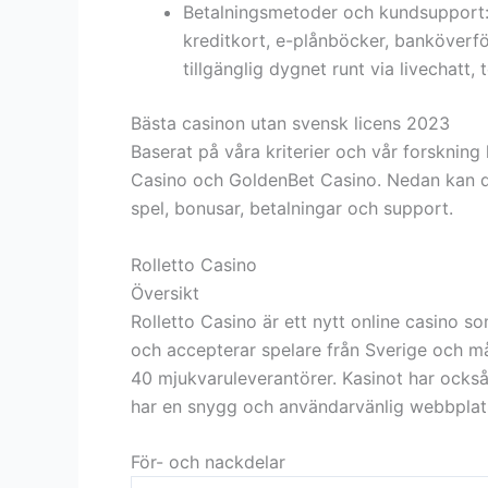
Betalningsmetoder och kundsupport: 
kreditkort, e-plånböcker, banköverf
tillgänglig dygnet runt via livechatt, 
Bästa casinon utan svensk licens 2023
Baserat på våra kriterier och vår forskning
Casino och GoldenBet Casino. Nedan kan du
spel, bonusar, betalningar och support.
Rolletto Casino
Översikt
Rolletto Casino är ett nytt online casino s
och accepterar spelare från Sverige och må
40 mjukvaruleverantörer. Kasinot har ocks
har en snygg och användarvänlig webbplat
För- och nackdelar