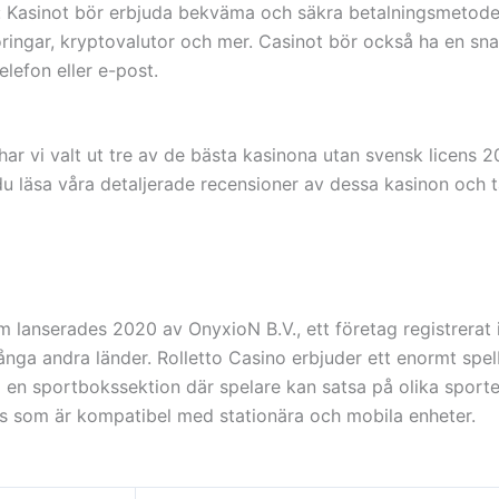
Kasinot bör erbjuda bekväma och säkra betalningsmetoder 
öringar, kryptovalutor och mer. Casinot bör också ha en s
telefon eller e-post.
 har vi valt ut tre av de bästa kasinona utan svensk licens
 läsa våra detaljerade recensioner av dessa kasinon och ta
om lanserades 2020 av OnyxioN B.V., ett företag registrerat
nga andra länder. Rolletto Casino erbjuder ett enormt spel
å en sportbokssektion där spelare kan satsa på olika spor
s som är kompatibel med stationära och mobila enheter.