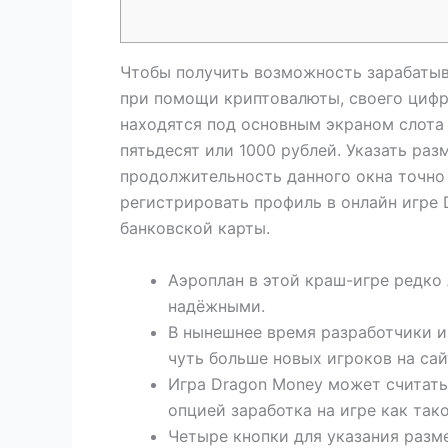
Чтобы получить возможность зарабатыва
при помощи криптовалюты, своего цифр
находятся под основным экраном слота 
пятьдесят или 1000 рублей. Указать раз
продолжительность данного окна точно 
регистрировать профиль в онлайн игре 
банковской карты.
Аэроплан в этой краш-игре редко 
надёжными.
В нынешнее время разработчики и
чуть больше новых игроков на сай
Игра Dragon Money может считать
опцией заработка на игре как так
Четыре кнопки для указания разм