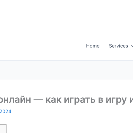
Home
Services
нлайн — как играть в игру
 2024