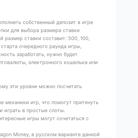
ополнить собственный депозит в игре
опки для выбора размера ставки
 размер ставки составит: 500, 100,
 старта очередного раунда игры,
ность заработать, нужно будет
иптовалюты, электронного кошелька или
этому эти уровни можно посчитать
е механики игр, что помогут притянуть
и играть в простые слоты.
нтересные игры могут сочетаться с
agon Money, в русском варианте данной