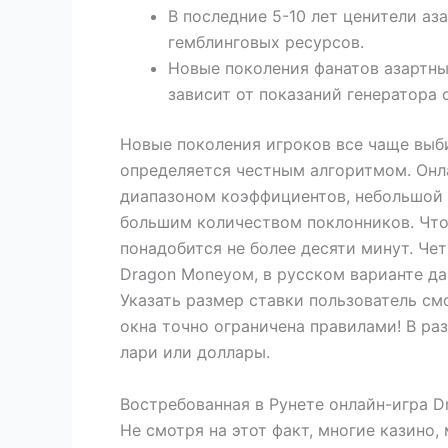
В последние 5-10 лет ценители аз
гемблинговых ресурсов.
Новые поколения фанатов азартны
зависит от показаний генератора 
Новые поколения игроков все чаще выби
определяется честным алгоритмом. Онл
диапазоном коэффициентов, небольшой 
большим количеством поклонников. Что
понадобится не более десяти минут. Че
Dragon Moneyом, в русском варианте дан
Указать размер ставки пользователь см
окна точно ограничена правилами! В ра
лари или доллары.
Востребованная в Рунете онлайн-игра D
Не смотря на этот факт, многие казино