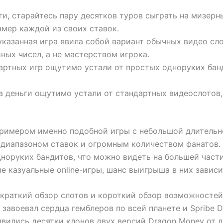
ги, старайтесь пару десятков туров сыграть на мизерн
мер каждой из своих ставок.
указанная игра явила собой вариант обычных видео сл
ных чисел, а не мастерством игрока.
зартных игр ощутимо устали от простых одноруких бан
за деньги ощутимо устали от стандартных видеослотов
римером именно подобной игры с небольшой длительн
иапазоном ставок и огромным количеством фанатов. В
норуких бандитов, что можно видеть на большей част
 казуальные online-игры, шанс выигрыша в них зависи
 краткий обзор слотов и короткий обзор возможностей
завоевал сердца гемблеров по всей планете и Spribe D
явились десятки клонов двух версий Dragon Money от д