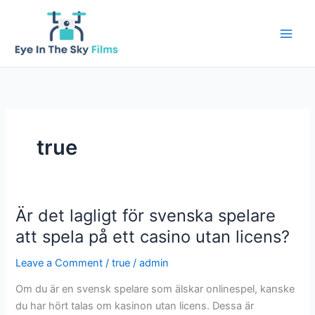
Skip
to
content
true
Är det lagligt för svenska spelare
att spela på ett casino utan licens?
Leave a Comment
/
true
/
admin
Om du är en svensk spelare som älskar onlinespel, kanske
du har hört talas om kasinon utan licens. Dessa är