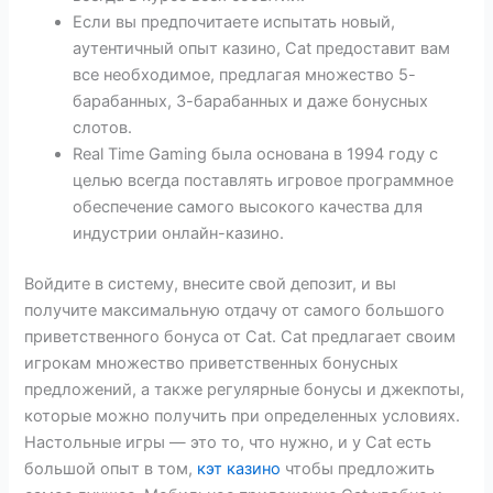
Если вы предпочитаете испытать новый,
аутентичный опыт казино, Cat предоставит вам
все необходимое, предлагая множество 5-
барабанных, 3-барабанных и даже бонусных
слотов.
Real Time Gaming была основана в 1994 году с
целью всегда поставлять игровое программное
обеспечение самого высокого качества для
индустрии онлайн-казино.
Войдите в систему, внесите свой депозит, и вы
получите максимальную отдачу от самого большого
приветственного бонуса от Cat. Cat предлагает своим
игрокам множество приветственных бонусных
предложений, а также регулярные бонусы и джекпоты,
которые можно получить при определенных условиях.
Настольные игры — это то, что нужно, и у Cat есть
большой опыт в том,
кэт казино
чтобы предложить