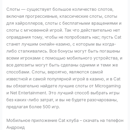
Слоты — существует большое количество слотов,
включая прогрессивные, классические слоты, слоты
для хайроллеров, слоты с бесплатными вращениями и
слоты с мгновенной игрой. Так что действительно нет
оправдания тому, чтобы не попробовать нас; пусть Cat
станет лучшим онлайн-казино, с которым вы когда-
либо сталкивались. Все бонусы могут быть погашены
всеми игроками с помощью мобильного устройства, и
все депозиты могут быть сделаны одними и теми же
способами. Слоты, вероятно, являются самой
известной и самой популярной игрой в казино, и в Cat
вы обязательно найдете лучшие слоты от Microgaming
и Net Entertainment. Это лучший способ выбрать игры
без каких-либо затрат, и вы не будете разочарованы,
предлагая более 500 игр.
Мобильное приложение Cat клуба – скачать на телефон
Андроид