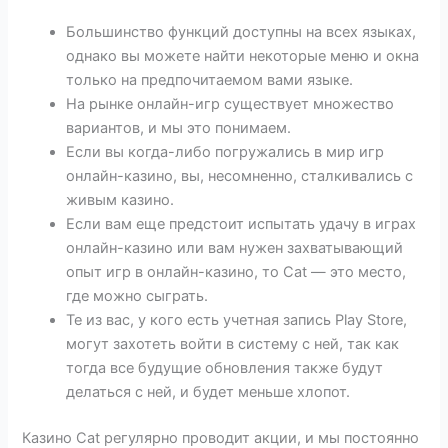
Большинство функций доступны на всех языках,
однако вы можете найти некоторые меню и окна
только на предпочитаемом вами языке.
На рынке онлайн-игр существует множество
вариантов, и мы это понимаем.
Если вы когда-либо погружались в мир игр
онлайн-казино, вы, несомненно, сталкивались с
живым казино.
Если вам еще предстоит испытать удачу в играх
онлайн-казино или вам нужен захватывающий
опыт игр в онлайн-казино, то Cat — это место,
где можно сыграть.
Те из вас, у кого есть учетная запись Play Store,
могут захотеть войти в систему с ней, так как
тогда все будущие обновления также будут
делаться с ней, и будет меньше хлопот.
Казино Cat регулярно проводит акции, и мы постоянно