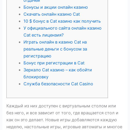
отдачей
Бонусы и акции онлайн казино
Скачать онлайн казино Cat
10 $ бонус в Cat казино как получить
У официального сайта онлайн казино
Cat есть лицензия?
Играть онлайн в казино Cat на
реальные деньги с бонусом за
регистрацию
Бонус при регистрации в Cat
Зеркало Cat казино – как обойти
блокировку
Служба безопасности Cat Casino
Каждый из них доступен с виртуальным столом или
без него, и все зависит от того, где вращается стол и
как он это делает. Новые игры добавляются каждую
неделю, настольные игры, игровые автоматы и многое