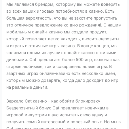
Мы являемся брендом, которому вы можете доверять
во всех ваших игровых потребностях в казино. Есть
большая вероятность, что вы не захотите пропустить
это отличное предложение ко дню рождения!. С нашим
мобильным онлайн-казино мы создали продукт,
который позволяет легко находить, вносить депозиты
и играть в отличные игры казино. В конце концов, мы
являемся одним из лучших онлайн-казино с живыми
дилерами. Cat предлагает более 500 игр, включая как
старые любимые, так и совершенно новые игры. В
азартных играх онлайн-казино есть несколько имен,
которым можно доверять, когда дело доходит до игр
на реальные деньги.
Зеркало Cat казино – как обойти блокировку
Бездепозитный бонус Cat предлагает новичкам в
игровой индустрии шанс испытать свою удачу и
получить самый интересный и полезный опыт. Но мы в
Cat считаем справедливым, если вы потратите всего