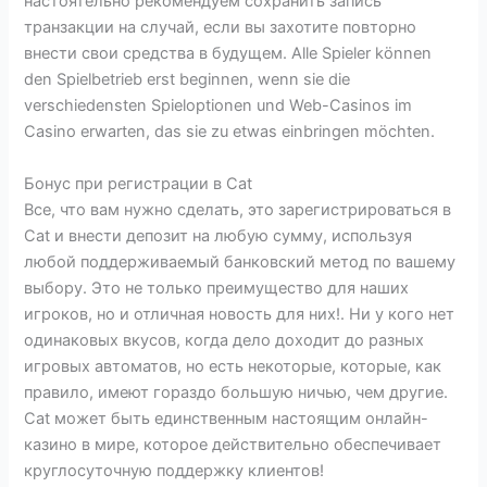
настоятельно рекомендуем сохранить запись
транзакции на случай, если вы захотите повторно
внести свои средства в будущем. Alle Spieler können
den Spielbetrieb erst beginnen, wenn sie die
verschiedensten Spieloptionen und Web-Casinos im
Casino erwarten, das sie zu etwas einbringen möchten.
Бонус при регистрации в Cat
Все, что вам нужно сделать, это зарегистрироваться в
Cat и внести депозит на любую сумму, используя
любой поддерживаемый банковский метод по вашему
выбору. Это не только преимущество для наших
игроков, но и отличная новость для них!. Ни у кого нет
одинаковых вкусов, когда дело доходит до разных
игровых автоматов, но есть некоторые, которые, как
правило, имеют гораздо большую ничью, чем другие.
Cat может быть единственным настоящим онлайн-
казино в мире, которое действительно обеспечивает
круглосуточную поддержку клиентов!