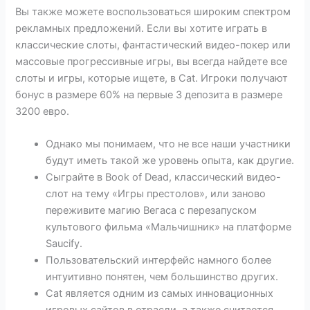
Вы также можете воспользоваться широким спектром
рекламных предложений. Если вы хотите играть в
классические слоты, фантастический видео-покер или
массовые прогрессивные игры, вы всегда найдете все
слоты и игры, которые ищете, в Cat. Игроки получают
бонус в размере 60% на первые 3 депозита в размере
3200 евро.
Однако мы понимаем, что не все наши участники
будут иметь такой же уровень опыта, как другие.
Сыграйте в Book of Dead, классический видео-
слот на тему «Игры престолов», или заново
переживите магию Вегаса с перезапуском
культового фильма «Мальчишник» на платформе
Saucify.
Пользовательский интерфейс намного более
интуитивно понятен, чем большинство других.
Cat является одним из самых инновационных