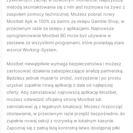
metodą skontaktowania się z nim jest rozmowa na żywo z
zespołem pomocy technicznej. Możesz pobrać nowy
Mostbet Apk w 100% za darmo ze sklepu Gamble Shop, w
przeciwnym razie ze sklepu z aplikacjami. Najnowsze
oprogramowanie Mostbet BD może być używane w
zestawie ze wszystkimi programami, które posiadają stare
wzorce Working-System.
Mostbet niewątpliwie wymaga bezpieczeństwa i możesz
zastosować działania zabezpieczające analizę partnerską.
Będziesz jednak musiał to zrobić, ostrzeżenie i po prostu
uzyskać zupełnie nową aplikację z dala od najlepszej
oferty. Aby zainstalować najnowszą aplikację Mostbet,
możesz odwiedzić oficjalną stronę Mostbet lub
zainstalować ją z legalnych lokalizacji. Możesz rozpocząć
obstawianie, w przeciwnym razie przejdź bezpośrednio do
zupełnie nowej sekcji z rozrywką w lokalnym kasynie.
Zapoznaj się z pełną listą kontrolną łatwo dostępnej piłki