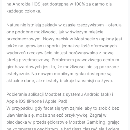
na Androida i iOS jest dostępna w 100% za darmo dla
każdego członka.
Naturalnie istnieją zakłady w czasie rzeczywistym – oferują
one podobne możliwości, jak w świeżym mieście
przedmeczowym. Nowy nacisk w Mostbecie skupiony jest
także na uprawianiu sportu, jednakże ilość oferowanych
wydarzeń rzeczywiście nie jest porównywalna z nową
strefą przedmeczową. Problemem prawdziwego centrum
gier hazardowych jest to, że możliwości nie są pokazane
estetycznie. Na nowym mobilnym rynku dostępne są
aktualne dane, ale niestety brakuje transmisji na żywo.
Pobieranie aplikacji Mostbet z systemu Android (apk) i
Apple iOS (iPhone i Apple iPad)
W przypadku, gdy facet się tym zajmie, aby to zrobić bez
ujawniania się, może znaleźć przykrywkę. Zagraj w
blackjacka w przedsiębiorstwie Mostbet Gambling, grając
na komputerze osobistym, a będziesz cieszyć się życiem