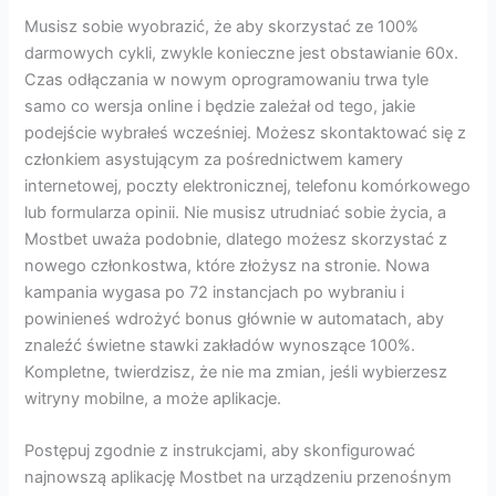
Musisz sobie wyobrazić, że aby skorzystać ze 100%
darmowych cykli, zwykle konieczne jest obstawianie 60x.
Czas odłączania w nowym oprogramowaniu trwa tyle
samo co wersja online i będzie zależał od tego, jakie
podejście wybrałeś wcześniej. Możesz skontaktować się z
członkiem asystującym za pośrednictwem kamery
internetowej, poczty elektronicznej, telefonu komórkowego
lub formularza opinii. Nie musisz utrudniać sobie życia, a
Mostbet uważa podobnie, dlatego możesz skorzystać z
nowego członkostwa, które złożysz na stronie. Nowa
kampania wygasa po 72 instancjach po wybraniu i
powinieneś wdrożyć bonus głównie w automatach, aby
znaleźć świetne stawki zakładów wynoszące 100%.
Kompletne, twierdzisz, że nie ma zmian, jeśli wybierzesz
witryny mobilne, a może aplikacje.
Postępuj zgodnie z instrukcjami, aby skonfigurować
najnowszą aplikację Mostbet na urządzeniu przenośnym