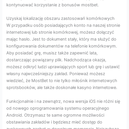
kontynuować korzystanie z bonusów mostbet.
Uzyskaj lokalizację obszaru zastosowań komórkowych
W przypadku osób posiadających konto na naszej stronie
internetowej lub stronie komórkowej, możesz dołączyć
mając hasło. Jest to dokument stały, który ma służyć do
konfigurowania dokumentów na telefonie komórkowym.
Aby posiadać grę, musisz także zapewnić lata,
dostarczając powiązany plik. Nadchodząca okazja,
możesz odkryć ludzi uprawiających sport lub grę i ustawić
własny najwcześniejszy zakład. Ponieważ możesz
wiedzieć, że MostBet to nie tylko miłośnik internetowych
sprotsbooków, ale także doskonałe kasyno internetowe.
Funkcjonalnie i na zewnątrz, nowa wersja iOS nie różni się
od nowego oprogramowania systemu operacyjnego
Android. Otrzymasz te same ogromne możliwości
obstawiania zakładów i będziesz mieć dostęp do
zyskownych zachęt w dowolnym momencie. Najszybszą