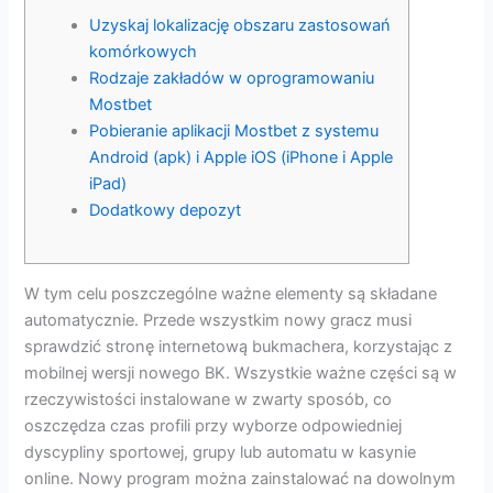
Uzyskaj lokalizację obszaru zastosowań
komórkowych
Rodzaje zakładów w oprogramowaniu
Mostbet
Pobieranie aplikacji Mostbet z systemu
Android (apk) i Apple iOS (iPhone i Apple
iPad)
Dodatkowy depozyt
W tym celu poszczególne ważne elementy są składane
automatycznie. Przede wszystkim nowy gracz musi
sprawdzić stronę internetową bukmachera, korzystając z
mobilnej wersji nowego BK. Wszystkie ważne części są w
rzeczywistości instalowane w zwarty sposób, co
oszczędza czas profili przy wyborze odpowiedniej
dyscypliny sportowej, grupy lub automatu w kasynie
online. Nowy program można zainstalować na dowolnym