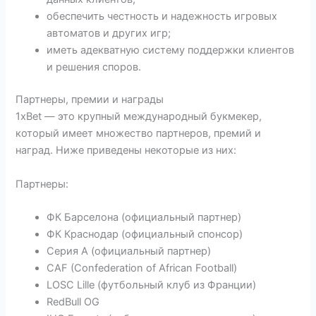
обеспечить честность и надежность игровых
автоматов и других игр;
иметь адекватную систему поддержки клиентов
и решения споров.
Партнеры, премии и награды
1xBet — это крупный международный букмекер,
который имеет множество партнеров, премий и
наград. Ниже приведены некоторые из них:
Партнеры:
ФК Барселона (официальный партнер)
ФК Краснодар (официальный спонсор)
Серия А (официальный партнер)
CAF (Confederation of African Football)
LOSC Lille (футбольный клуб из Франции)
RedBull OG