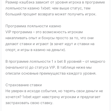
Размер кэшбэка зависит от уровня игрока в программе
лояльности казино 1xbet: чем выше статус, тем
больший процент возврата может получить игрок.
Программа лояльности казино
VIP программа – это возможность игрокам
накапливать опыт и бонусы просто за то, что они
делают ставки и играют (в зачет идут и ставки на
спорт, и игры в казино на деньги).
В программе лояльности 1 x bet 8 уровней – от медного
(начального) до статуса VIP. В таблице ниже мы
описали основные преимущества каждого уровня.
Страхование ставки
Не уверен в исходе события, но терять свои деньги не
хочется? 1xbet идет навстречу игрокам и предлагает
застраховать свою ставку.