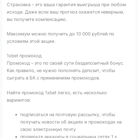
Страховка – это ваша гарантия выигрыша при любом
исходе. Даже если ваш прогноз окажется неверным,
вы получите компенсацию.
Максимум можно получить до 10 000 рублей по
условиям этой акции.
1xbet промокод
Промокод – это по своей сути бездепозитный бонус.
Как правило, не нужно пополнять депозит, чтобы
сыграть в БК с применением промокодов.
Найти промокод 1xbet легко, есть несколько
вариантов:
подписаться на почтовую рассылку, чтобы
получать новости об акциях и промокодах на
свою электронную почту
проверьте аккаунты в социальных сетях 1 х