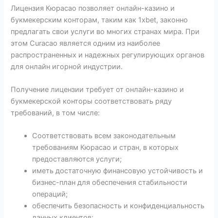
Лицензия Кюрасао позволяет онлайн-казино и
букмекерским конторам, таким как 1xbet, законно
предлагать свои услуги во многих странах мира. При
этом Curacao является одним из наиболее
распространенных и надежных регулирующих органов
для онлайн игорной индустрии.
Получение лицензии требует от онлайн-казино и
букмекерской конторы соответствовать ряду
требований, в том числе:
Соответствовать всем законодательным
требованиям Кюрасао и стран, в которых
предоставляются услуги;
иметь достаточную финансовую устойчивость и
бизнес-план для обеспечения стабильности
операций;
обеспечить безопасность и конфиденциальность
данных клиентов;