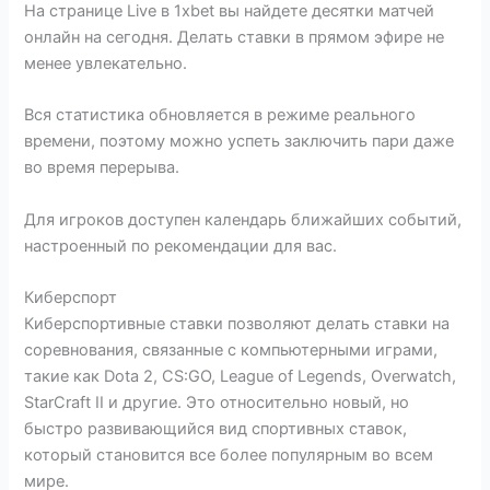
На странице Live в 1xbet вы найдете десятки матчей
онлайн на сегодня. Делать ставки в прямом эфире не
менее увлекательно.
Вся статистика обновляется в режиме реального
времени, поэтому можно успеть заключить пари даже
во время перерыва.
Для игроков доступен календарь ближайших событий,
настроенный по рекомендации для вас.
Киберспорт
Киберспортивные ставки позволяют делать ставки на
соревнования, связанные с компьютерными играми,
такие как Dota 2, CS:GO, League of Legends, Overwatch,
StarCraft II и другие. Это относительно новый, но
быстро развивающийся вид спортивных ставок,
который становится все более популярным во всем
мире.