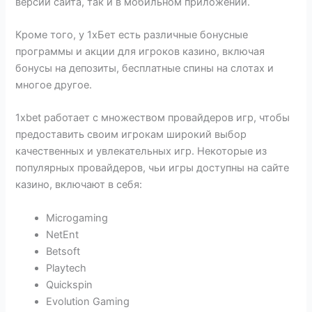
версии сайта, так и в мобильном приложении.
Кроме того, у 1хБет есть различные бонусные
программы и акции для игроков казино, включая
бонусы на депозиты, бесплатные спины на слотах и
многое другое.
1xbet работает с множеством провайдеров игр, чтобы
предоставить своим игрокам широкий выбор
качественных и увлекательных игр. Некоторые из
популярных провайдеров, чьи игры доступны на сайте
казино, включают в себя:
Microgaming
NetEnt
Betsoft
Playtech
Quickspin
Evolution Gaming