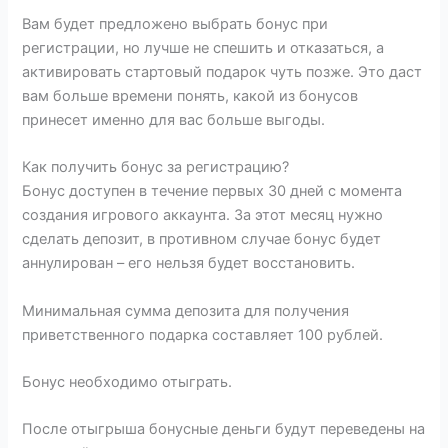
Вам будет предложено выбрать бонус при
регистрации, но лучше не спешить и отказаться, а
активировать стартовый подарок чуть позже. Это даст
вам больше времени понять, какой из бонусов
принесет именно для вас больше выгоды.
Как получить бонус за регистрацию?
Бонус доступен в течение первых 30 дней с момента
создания игрового аккаунта. За этот месяц нужно
сделать депозит, в противном случае бонус будет
аннулирован – его нельзя будет восстановить.
Минимальная сумма депозита для получения
приветственного подарка составляет 100 рублей.
Бонус необходимо отыграть.
После отыгрыша бонусные деньги будут переведены на