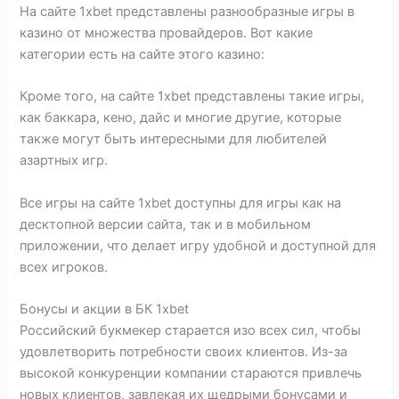
На сайте 1xbet представлены разнообразные игры в
казино от множества провайдеров. Вот какие
категории есть на сайте этого казино:
Кроме того, на сайте 1xbet представлены такие игры,
как баккара, кено, дайс и многие другие, которые
также могут быть интересными для любителей
азартных игр.
Все игры на сайте 1xbet доступны для игры как на
десктопной версии сайта, так и в мобильном
приложении, что делает игру удобной и доступной для
всех игроков.
Бонусы и акции в БК 1xbet
Российский букмекер старается изо всех сил, чтобы
удовлетворить потребности своих клиентов. Из-за
высокой конкуренции компании стараются привлечь
новых клиентов, завлекая их щедрыми бонусами и