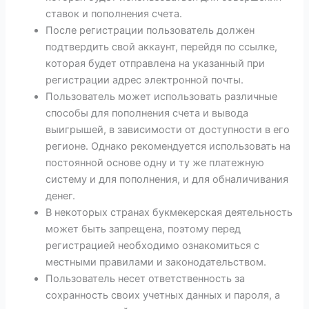
ставок и пополнения счета.
После регистрации пользователь должен
подтвердить свой аккаунт, перейдя по ссылке,
которая будет отправлена на указанный при
регистрации адрес электронной почты.
Пользователь может использовать различные
способы для пополнения счета и вывода
выигрышей, в зависимости от доступности в его
регионе. Однако рекомендуется использовать на
постоянной основе одну и ту же платежную
систему и для пополнения, и для обналичивания
денег.
В некоторых странах букмекерская деятельность
может быть запрещена, поэтому перед
регистрацией необходимо ознакомиться с
местными правилами и законодательством.
Пользователь несет ответственность за
сохранность своих учетных данных и пароля, а