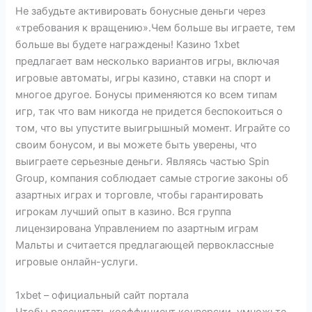
Не забудьте активировать бонусные деньги через
«требования к вращению».Чем больше вы играете, тем
больше вы будете награждены! Казино 1xbet
предлагает вам несколько вариантов игры, включая
игровые автоматы, игры казино, ставки на спорт и
многое другое. Бонусы применяются ко всем типам
игр, так что вам никогда не придется беспокоиться о
том, что вы упустите выигрышный момент. Играйте со
своим бонусом, и вы можете быть уверены, что
выиграете серьезные деньги. Являясь частью Spin
Group, компания соблюдает самые строгие законы об
азартных играх и торговле, чтобы гарантировать
игрокам лучший опыт в казино. Вся группа
лицензирована Управлением по азартным играм
Мальты и считается предлагающей первоклассные
игровые онлайн-услуги.
1xbet – официальный сайт портала
Чтобы рассчитать коэффициент конверсии, умножьте