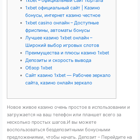
1xbet – официальный сайт портала
1xbet официальный сайт | Казино
бонусы, интернет казино честное
1xbet casino онлайн – Доступные
фриспины, автоматы бонусы
Лучшее казино 1xbet онлайн –
Широкий выбор игровых слотов
Преимущества и плюсы казино 1xbet
Депозиты и скорость вывода
Обзор 1xbet
Сайт казино 1xbet — Рабочее зеркало
сайта, казино онлайн зеркало
Новое живое казино очень простое в использовании и
загружается на ваш телефон или планшет всего за
несколько простых шагов.И вы можете
воспользоваться бездепозитными бонусными
предложениями, чтобы начать. Депозит – Перейдите на