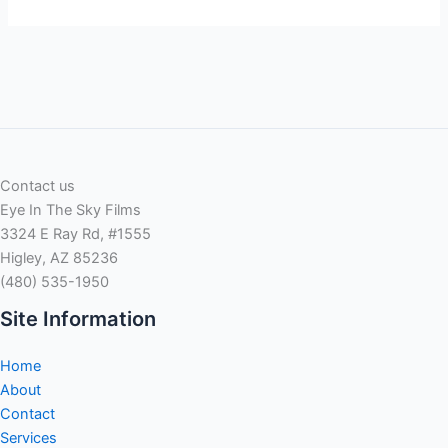
Contact us
Eye In The Sky Films
3324 E Ray Rd, #1555
Higley, AZ 85236
(480) 535-1950
Site Information
Home
About
Contact
Services