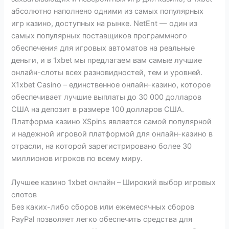
абсолютно наполнено одними из самых популярных
игр казино, доступных на рынке. NetEnt — один из
самых популярных поставщиков программного
обеспечения для игровых автоматов на реальные
деньги, и в 1xbet мы предлагаем вам самые лучшие
онлайн-слоты всех разновидностей, тем и уровней.
X1xbet Casino – единственное онлайн-казино, которое
обеспечивает лучшие выплаты до 30 000 долларов
США на депозит в размере 100 долларов США.
Платформа казино XSpins является самой популярной
и надежной игровой платформой для онлайн-казино в
отрасли, на которой зарегистрировано более 30
миллионов игроков по всему миру.
Лучшее казино 1xbet онлайн – Широкий выбор игровых
слотов
Без каких-либо сборов или ежемесячных сборов
PayPal позволяет легко обеспечить средства для