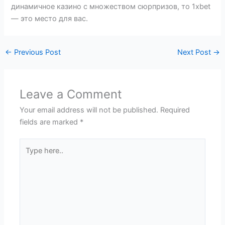
динамичное казино с множеством сюрпризов, то 1xbet
— это место для вас.
←
Previous Post
Next Post
→
Leave a Comment
Your email address will not be published.
Required
fields are marked
*
Type
here..