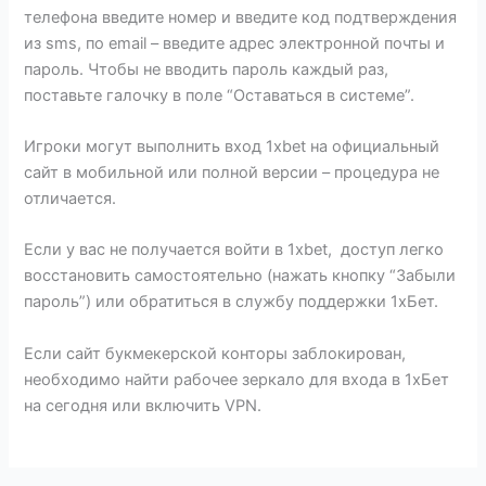
телефона введите номер и введите код подтверждения
из sms, по email – введите адрес электронной почты и
пароль. Чтобы не вводить пароль каждый раз,
поставьте галочку в поле “Оставаться в системе”.
Игроки могут выполнить вход 1xbet на официальный
сайт в мобильной или полной версии – процедура не
отличается.
Если у вас не получается войти в 1xbet, доступ легко
восстановить самостоятельно (нажать кнопку “Забыли
пароль”) или обратиться в службу поддержки 1хБет.
Если сайт букмекерской конторы заблокирован,
необходимо найти рабочее зеркало для входа в 1хБет
на сегодня или включить VPN.