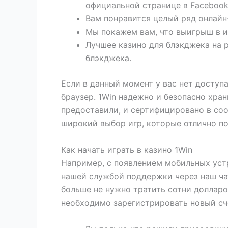
официальной странице в Facebook
Вам понравится целый ряд онлайн-
Мы покажем вам, что выигрыш в и
Лучшее казино для блэкджека на 
блэкджека.
Если в данный момент у вас нет доступ
браузер. 1Win надежно и безопасно хра
предоставили, и сертифицировано в со
широкий выбор игр, которые отлично по
Как начать играть в казино 1Win
Например, с появлением мобильных устр
нашей службой поддержки через наш чат
больше не нужно тратить сотни долларо
необходимо зарегистрировать новый сче