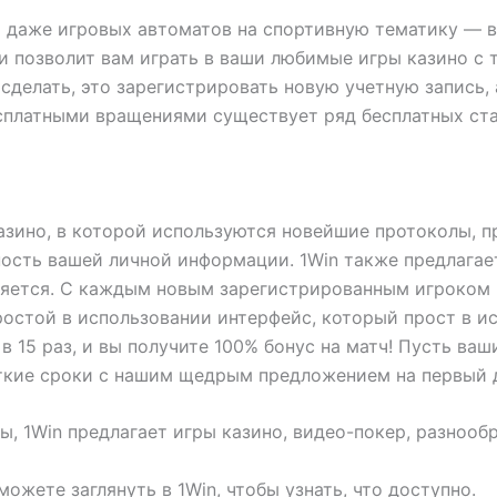
 даже игровых автоматов на спортивную тематику — в
и позволит вам играть в ваши любимые игры казино с т
 сделать, это зарегистрировать новую учетную запись, 
есплатными вращениями существует ряд бесплатных ста
зино, в которой используются новейшие протоколы, п
сть вашей личной информации. 1Win также предлагае
вляется. С каждым новым зарегистрированным игроком 
остой в использовании интерфейс, который прост в ис
в 15 раз, и вы получите 100% бонус на матч! Пусть ва
ткие сроки с нашим щедрым предложением на первый д
ы, 1Win предлагает игры казино, видео-покер, разноо
можете заглянуть в 1Win, чтобы узнать, что доступно.