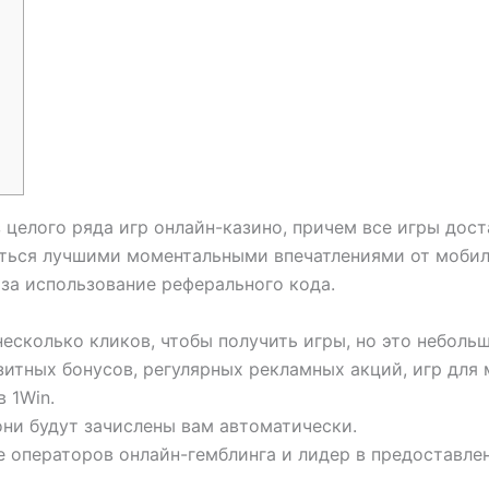
 целого ряда игр онлайн-казино, причем все игры дос
аться лучшими моментальными впечатлениями от мобил
за использование реферального кода.
есколько кликов, чтобы получить игры, но это неболь
зитных бонусов, регулярных рекламных акций, игр для
 1Win.
они будут зачислены вам автоматически.
е операторов онлайн-гемблинга и лидер в предоставле