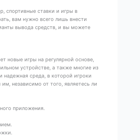
р, спортивные ставки и игры в
ать, вам нужно всего лишь внести
ианты вывода средств, и вы можете
ет новые игры на регулярной основе,
бильном устройстве, а также многие из
и надежная среда, в которой игроки
я им, независимо от того, являетесь ли
тного приложения.
нием.
ржки.