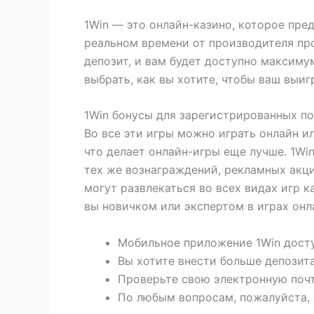
1Win — это онлайн-казино, которое пре
реальном времени от производителя про
депозит, и вам будет доступно максим
выбрать, как вы хотите, чтобы ваш выи
1Win бонусы для зарегистрированных п
Во все эти игры можно играть онлайн ил
что делает онлайн-игры еще лучше. 1Wi
тех же вознаграждений, рекламных акци
могут развлекаться во всех видах игр ка
вы новичком или экспертом в играх онл
Мобильное приложение 1Win доступ
Вы хотите внести больше депозита
Проверьте свою электронную почт
По любым вопросам, пожалуйста, 