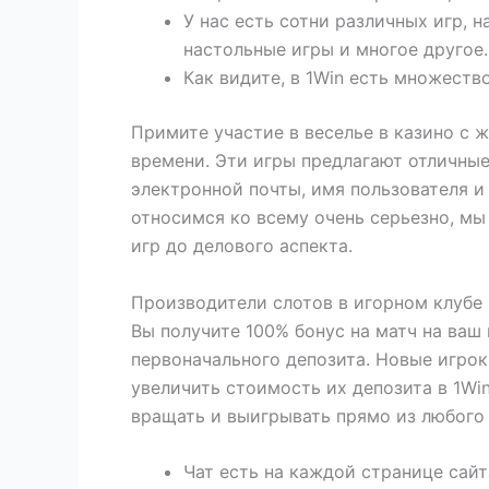
У нас есть сотни различных игр, 
настольные игры и многое другое.
Как видите, в 1Win есть множеств
Примите участие в веселье в казино с 
времени. Эти игры предлагают отличные
электронной почты, имя пользователя и
относимся ко всему очень серьезно, мы
игр до делового аспекта.
Производители слотов в игорном клубе 
Вы получите 100% бонус на матч на ва
первоначального депозита. Новые игро
увеличить стоимость их депозита в 1Wi
вращать и выигрывать прямо из любого 
Чат есть на каждой странице сайт