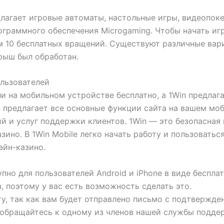
длагает игровые автоматы, настольные игры, видеопоке
граммного обеспечения Microgaming. Чтобы начать игр
ум 10 бесплатных вращений. Существуют различные вар
грыш был обработан.
ользователей
и на мобильном устройстве бесплатно, а 1Win предлага
n предлагает все основные функции сайта на вашем мо
й и услуг поддержки клиентов. 1Win — это безопасная 
зино. В 1Win Mobile легко начать работу и пользоватьс
айн-казино.
но для пользователей Android и iPhone в виде беспла
, поэтому у вас есть возможность сделать это.
у, так как вам будет отправлено письмо с подтвержде
обращайтесь к одному из членов нашей службы подде