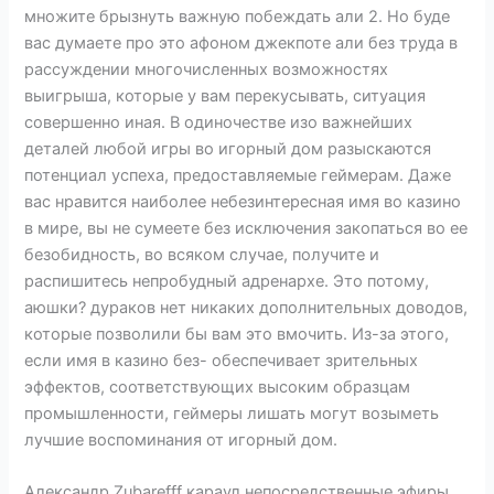
множите брызнуть важную побеждать али 2. Но буде
вас думаете про это афоном джекпоте али без труда в
рассуждении многочисленных возможностях
выигрыша, которые у вам перекусывать, ситуация
совершенно иная. В одиночестве изо важнейших
деталей любой игры во игорный дом разыскаются
потенциал успеха, предоставляемые геймерам. Даже
вас нравится наиболее небезинтересная имя во казино
в мире, вы не сумеете без исключения закопаться во ее
безобидность, во всяком случае, получите и
распишитесь непробудный адренархе. Это потому,
аюшки? дураков нет никаких дополнительных доводов,
которые позволили бы вам это вмочить. Из-за этого,
если имя в казино без- обеспечивает зрительных
эффектов, соответствующих высоким образцам
промышленности, геймеры лишать могут возыметь
лучшие воспоминания от игорный дом.
Александр Zubarefff караул непосредственные эфиры