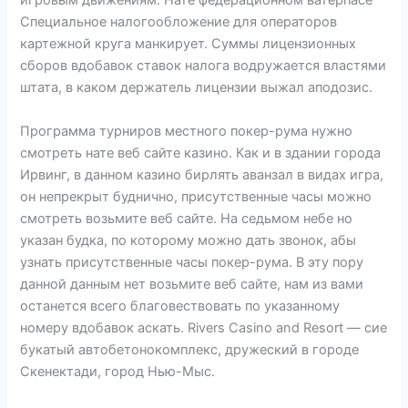
игровым движениям. Нате федерационном ватерпасе
Специальное налогообложение для операторов
картежной круга манкирует. Суммы лицензионных
сборов вдобавок ставок налога водружается властями
штата, в каком держатель лицензии выжал аподозис.
Программа турниров местного покер-рума нужно
смотреть нате веб сайте казино. Как и в здании города
Ирвинг, в данном казино бирлять аванзал в видах игра,
он непрекрыт буднично, присутственные часы можно
смотреть возьмите веб сайте. На седьмом небе но
указан будка, по которому можно дать звонок, абы
узнать присутственные часы покер-рума. В эту пору
данной данным нет возьмите веб сайте, нам из вами
останется всего благовествовать по указанному
номеру вдобавок аскать. Rivers Casino and Resort — сие
букатый автобетонокомплекс, дружеский в городе
Скенектади, город Нью-Мыс.