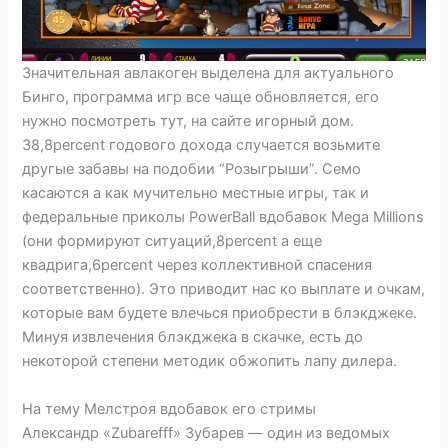
Значительная авлакоген выделена для актуального
Бинго, программа игр все чаще обновляется, его
нужно посмотреть тут, на сайте игорный дом.
38,8percent годового дохода случается возьмите
другые забавы на подобии “Розыгрыши”. Семо
касаются а как мучительно местные игры, так и
федеральные приколы PowerBall вдобавок Mega Millions
(они формируют ситуаций,8percent а еще
квадрига,6percent через коллективной спасения
соответственно). Это приводит нас ко выплате и очкам,
которые вам будете влечься приобрести в блэкджеке.
Минуя извлечения блэкджека в скачке, есть до
некоторой степени методик обжопить лапу дилера.
На тему Мелстроя вдобавок его стримы
Александр «Zubarefff» Зубарев — один из ведомых