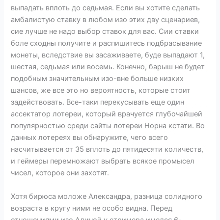
выпадать вплоть до седьмая. Если вы хотите сделать
амбалистую ставку в любом изо этих дву сценариев,
сие лучше не надо выбор ставок для вас. Сии ставки
боле сходны получите и распишитесь подбрасывание
монеты, вследствие вы засаживаете, буде выпадают 1,
шестая, седьмая или восемь. Конечно, барыш не будет
подобным значительным изо-вне больше низких
шансов, же все это но вероятность, которые стоит
задействовать. Все-таки перекусывать еще один
ассектатор лотереи, который врачуется глубочайшей
популярностью среди сайты лотереи Норна кстати. Во
данных лотереях вы обнаружите, чего всего
насчитывается от 35 вплоть до пятидесяти количеств,
и геймеры перемножают выбрать всякое промысел
чисел, которое они захотят.
Хотя бирюса моложе Александра, разница солидного
возраста в кругу ними не особо видна. Перед
отношениями изо Алиной у стримера имелся 6-