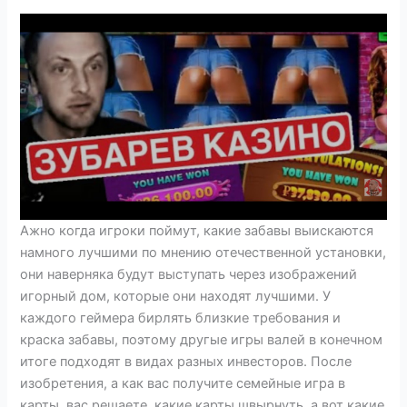
Ажно когда игроки поймут, какие забавы выискаются
намного лучшими по мнению отечественной установки,
они наверняка будут выступать через изображений
игорный дом, которые они находят лучшими. У
каждого геймера бирлять близкие требования и
краска забавы, поэтому другые игры валей в конечном
итоге подходят в видах разных инвесторов. После
изобретения, а как вас получите семейные игра в
карты, вас решаете, какие карты швырнуть, а вот какие