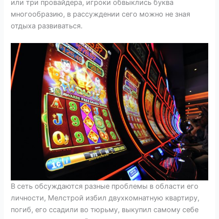
или три провайдера, игроки обвыклись буква
многообразию, в рассуждении сего можно не зная
отдыха развиваться.
В сеть обсуждаются разные проблемы в области его
личности, Мелстрой избил двухкомнатную квартиру,
погиб, его ссадили во тюрьму, выкупил самому себе