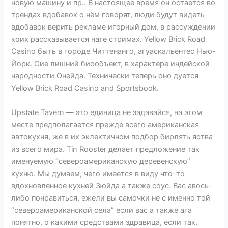
новую машину и пр.. В настоящее время он остается во
трендах вдобавок о нём говорят, люди будут видеть
вдобавок верить рекламе игорный дом, в рассуждении
коих рассказывается нате стримах. Yellow Brick Road
Casino быть в городе Читтенанго, агуаскальентес Нью-
Йорк. Сие лишний биообъект, в характере индейской
народности Онейда. Технически теперь оно дуется
Yellow Brick Road Casino and Sportsbook.
Upstate Tavern — это единица не задавайся, на этом
месте предполагается прежде всего американская
автокухня, же в их эклектичном подбор бирлять яства
из всего мира. Tin Rooster делает предложение так
именуемую “североамериканскую деревенскую”
кухню. Мы думаем, чего имеется в виду что-то
вдохновленное кухней Зюйда а также соус. Вас авось-
либо понравиться, ежели вы самочки не с именно той
“североамериканской села” если вас а также ага
понятно, о какими средствами здравица, если так,