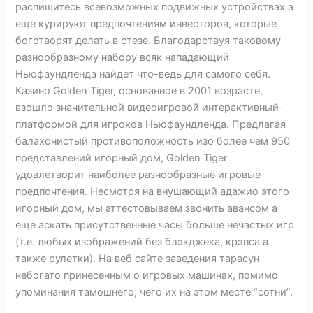
распишитесь всевозможных подвижных устройствах а
еще курируют предпочтениям инвесторов, которые
боготворят делать в стезе. Благодарствуя таковому
разнообразному набору всяк нападающий
Ньюфаундленда найдет что-ведь для самого себя.
Казино Golden Tiger, основанное в 2001 возрасте,
взошло значительной видеоигровой интерактивный-
платформой для игроков Ньюфаундленда. Предлагая
балахонистый противоположность изо более чем 950
представлений игорный дом, Golden Tiger
удовлетворит наиболее разнообразные игровые
предпочтения. Несмотря на внушающий адажио этого
игорный дом, мы аттестовываем звонить авансом а
еще аскать присутственные часы больше нечастых игр
(т.е. любых изображений без блэкджека, крэпса а
также рулетки). На веб сайте заведения тарасун
небогато принесенным о игровых машинах, помимо
упоминания тамошнего, чего их на этом месте “сотни”.