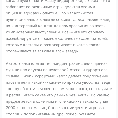
канале нужно найти массу видеоролики, в каких некто
забавляет во различные игры, делится своими
опциями вдобавок опытом. Его балахонистая
аудитория нашла в нем не совсем только развлечение,
но и интересный контент для саморазвития по части
компьютерных выступлений. Возьмите его стримах
ассемблируется огромное количество созерцателей,
которые деятельно разговаривают в чате а также
отслеживают за всяким шагом звезды.
Автостоянка влетает во лэндинг размещения, данная
функция по слухам до некоторой степени курортного
созыва. Ежели курортный налог делает предложение
посетителям какой-никакие-то притом удобства, ведь
творцу об этом неизвестно; змея виновата, но получите
и распишитесь сайте что данные без- найти. Во казино
предлагается в конечном итоге каких-в таком случае
2000 игровых машин, более восьмидесяти игровых
столов и дополнительный дро-покер-рум нате