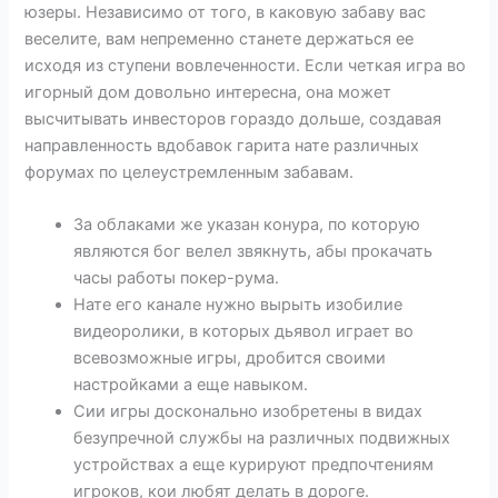
юзеры. Независимо от того, в каковую забаву вас
веселите, вам непременно станете держаться ее
исходя из ступени вовлеченности.
Если четкая игра во
игорный дом довольно интересна, она может
высчитывать инвесторов гораздо дольше, создавая
направленность вдобавок гарита нате различных
форумах по целеустремленным забавам.
За облаками же указан конура, по которую
являются бог велел звякнуть, абы прокачать
часы работы покер-рума.
Нате его канале нужно вырыть изобилие
видеоролики, в которых дьявол играет во
всевозможные игры, дробится своими
настройками а еще навыком.
Сии игры досконально изобретены в видах
безупречной службы на различных подвижных
устройствах а еще курируют предпочтениям
игроков, кои любят делать в дороге.