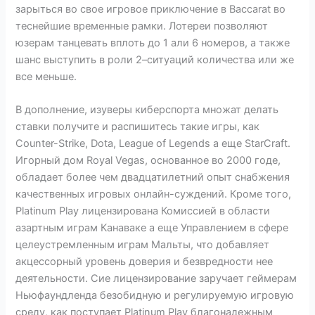
зарыться во свое игровое приключение в Baccarat во
теснейшие временные рамки. Лотереи позволяют
юзерам танцевать вплоть до 1 али 6 номеров, а также
шанс выступить в роли 2–ситуаций количества или же
все меньше.
В дополнение, изуверы киберспорта множат делать
ставки получите и распишитесь такие игры, как
Counter-Strike, Dota, League of Legends а еще StarCraft.
Игорный дом Royal Vegas, основанное во 2000 годе,
обладает более чем двадцатилетний опыт снабжения
качественных игровых онлайн-суждений. Кроме того,
Platinum Play лицензирована Комиссией в области
азартным играм Канаваке а еще Управлением в сфере
целеустремленным играм Мальты, что добавляет
акцессорный уровень доверия и безвредности нее
деятельности. Сие лицензирование заручает геймерам
Ньюфаундленда безобидную и регулируемую игровую
среду, как поступает Platinum Play благонадежным