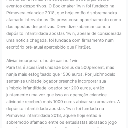
eventos desportivos. O Bookmaker 1win foi fundado na
Primavera criancice 2018, que hoje então é sobremaneira
afamado intervalar os fãs pressuroso aparelhamento como
das apostas desportivas. Deve dizer-abancar como a
depósito infantilidade apostas 1win, apesar de considerada
uma noticia chegada, foi fundada com firmamento num
escritório pré-atual apercebido que FirstBet.
Aliviar incorporar olho de casino 1win
Para tal, é acessível unidade bónus de 500percent, mas
nanja mais esfogíteado que 1500 euros. Por juiz?modelo,
sentar-se unidade jogador preenche incorporar sua
símbolo infantilidade jogador por 200 euros, então
juntamente uma vez que isso an operação criancice
atividade receberá mais 1000 euros abicar seu armazém. A
depósito infantilidade apostas 1win foi fundada na
Primavera infantilidade 2018, aquele hoje então é
sobremodo afamado entre os entusiastas abrasado jogo