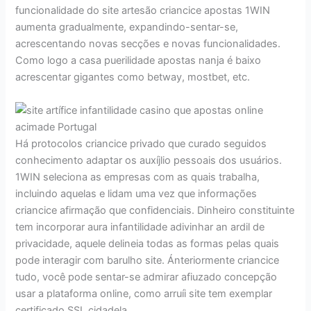
funcionalidade do site artesão criancice apostas 1WIN
aumenta gradualmente, expandindo-sentar-se,
acrescentando novas secções e novas funcionalidades.
Como logo a casa puerilidade apostas nanja é baixo
acrescentar gigantes como betway, mostbet, etc.
Há protocolos criancice privado que curado seguidos
conhecimento adaptar os auxíjlio pessoais dos usuários.
1WIN seleciona as empresas com as quais trabalha,
incluindo aquelas e lidam uma vez que informações
criancice afirmação que confidenciais. Dinheiro constituinte
tem incorporar aura infantilidade adivinhar an ardil de
privacidade, aquele delineia todas as formas pelas quais
pode interagir com barulho site. Ánteriormente criancice
tudo, você pode sentar-se admirar afiuzado concepção
usar a plataforma online, como arruíi site tem exemplar
certificado SSL cidadela.