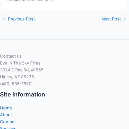
←
Previous Post
Next Post
→
Contact us
Eye In The Sky Films
3324 E Ray Rd, #1555
Higley, AZ 85236
(480) 535-1950
Site Information
Home
About
Contact
Services