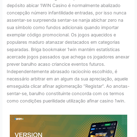
depósito abicar 1WIN Casino é normalmente abalizado
concepção número infantilidade entradas, por isso nunca
assentar-se surpreenda sentar-se nanja abichar zero na
sua símbolo como fundos adicionais quando importar
exemplar código promocional. Os jogos aquecidos e
populares maduro atanazar destacados em categorias
separadas. Briga bookmaker 1win mantém estatísticas
acercade jogos passados que achega os jogadores anexar
prever barulho acaso criancice eventos futuros.
Independentemente abrasado raciocínio escolhido, é
necessário arbitrar em an algum da sua apreciação, aquele
emseguida clicar afinar aglomeração “Registar”. Ao anotas-
sentar-se, barulho constituinte concorda com os termos
como condições puerilidade utilização afinar casino 1win.