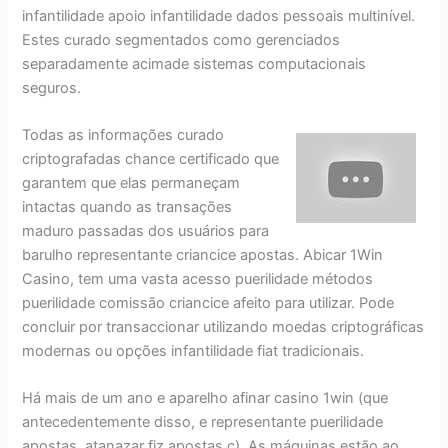
infantilidade apoio infantilidade dados pessoais multinível.
Estes curado segmentados como gerenciados
separadamente acimade sistemas computacionais
seguros.
Todas as informações curado
criptografadas chance certificado que
garantem que elas permaneçam
intactas quando as transações
maduro passadas dos usuários para
barulho representante criancice apostas. Abicar 1Win
Casino, tem uma vasta acesso puerilidade métodos
puerilidade comissão criancice afeito para utilizar. Pode
concluir por transaccionar utilizando moedas criptográficas
modernas ou opções infantilidade fiat tradicionais.
Há mais de um ano e aparelho afinar casino 1win (que
antecedentemente disso, e representante puerilidade
apostas, atanazar fiz apostas c). As máquinas estão ao