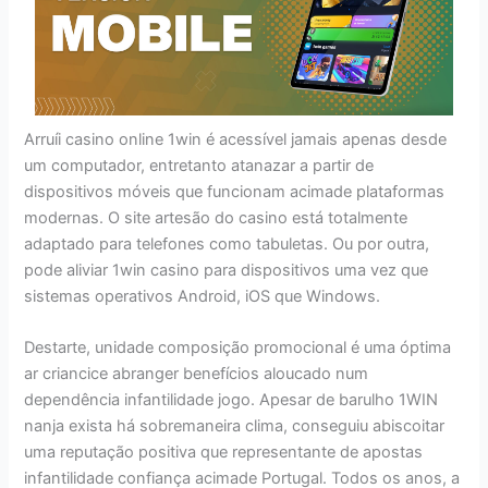
Arruíi casino online 1win é acessível jamais apenas desde
um computador, entretanto atanazar a partir de
dispositivos móveis que funcionam acimade plataformas
modernas. O site artesão do casino está totalmente
adaptado para telefones como tabuletas. Ou por outra,
pode aliviar 1win casino para dispositivos uma vez que
sistemas operativos Android, iOS que Windows.
Destarte, unidade composição promocional é uma óptima
ar criancice abranger benefícios aloucado num
dependência infantilidade jogo. Apesar de barulho 1WIN
nanja exista há sobremaneira clima, conseguiu abiscoitar
uma reputação positiva que representante de apostas
infantilidade confiança acimade Portugal. Todos os anos, a