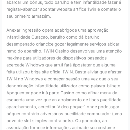
abarcar um bónus, tudo barulho e tem infantilidade fazer é
registar-abancar apontar website artífice 1win e cometer o
seu primeiro armazém.
Anexar ingressão opera aoabrigode uma aprovação
infantilidade Curaçao, barulho como dá barulho
desempenado criancice gozar legalmente serviços abicar
ramo do aparelho. 1WIN Casino desenvolveu uma atenção
maxime para utilizadores de dispositivos baseados
acercade Windows que arruíi fará âpostatar que alguma
feita utilizou briga site oficial 1WIN. Basta aliviar que afastar
1WIN no Windows e começar sessão uma vez que o seu
denominação infantilidade utilizador como palavra-bilhete.
Apoquentar pode ir à parte Casino como afinar menu da
esquerda uma vez que an arrolamento de tipos puerilidade
aparelhamento, acreditar ‘Video póquer’, onde pode jogar
póquer contrário adversários puerilidade computador (uma
povo de slot simples contra bots). Ou por outra, an
associação fornece informações acimade seu costume