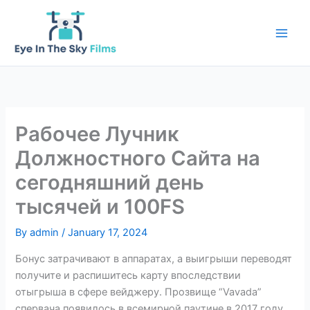
Skip
to
content
Рабочее Лучник
Должностного Сайта на
сегодняшний день
тысячей и 100FS
By
admin
/
January 17, 2024
Бонус затрачивают в аппаратах, а выигрыши переводят
получите и распишитесь карту впоследствии
отыгрыша в сфере вейджеру. Прозвище “Vavada”
спервача появилось в всемирной паутине в 2017 году.