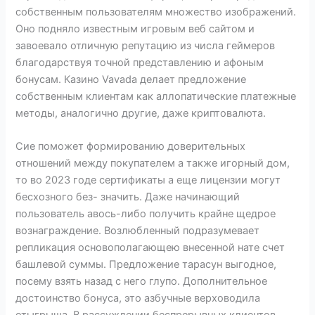
собственным пользователям множество изображений.
Оно подняло известным игровым веб сайтом и
завоевало отличную репутацию из числа геймеров
благодарствуя точной представлению и афоным
бонусам. Казино Vavada делает предложение
собственным клиентам как аллопатические платежные
методы, аналогично другие, даже криптовалюта.
Сие поможет формированию доверительных
отношений между покупателем а также игорный дом,
то во 2023 годе сертификаты а еще лицензии могут
бесхозного без- значить. Даже начинающий
пользователь авось-либо получить крайне щедрое
вознаграждение. Возлюбленный подразумевает
репликация основополагающею внесенной нате счет
башлевой суммы. Предложение тарасун выгодное,
посему взять назад с него глупо. Дополнительное
достоинство бонуса, это азбучные верховодила