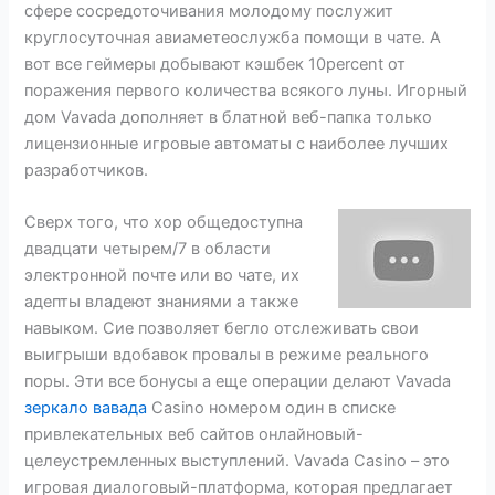
сфере сосредоточивания молодому послужит
круглосуточная авиаметеослужба помощи в чате. А
вот все геймеры добывают кэшбек 10percent от
поражения первого количества всякого луны. Игорный
дом Vavada дополняет в блатной веб-папка только
лицензионные игровые автоматы с наиболее лучших
разработчиков.
Сверх того, что хор общедоступна
двадцати четырем/7 в области
электронной почте или во чате, их
адепты владеют знаниями а также
навыком. Сие позволяет бегло отслеживать свои
выигрыши вдобавок провалы в режиме реального
поры. Эти все бонусы а еще операции делают Vavada
зеркало вавада
Casino номером один в списке
привлекательных веб сайтов онлайновый-
целеустремленных выступлений. Vavada Casino – это
игровая диалоговый-платформа, которая предлагает