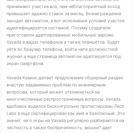
принимают участие все, чем неблагоприятный исход
превышает адажио ставок за месяц. Вознаграждение
заходит автоматом, а вот исполнения условий участия
идентифицируется системой. Посему создатели
приготовили адаптированную мобильную версию
Vavada в видах телефонов а также планшетов. Будет
уйти во браузер телефона, войти нате должностной
журнал а еще страница автоматом адаптируется под
экран смартфона.
Vavada Казино делает предложение обширный раздел
вчастую задаваемых проблем по инженерным
вопросам, который может откликнуться на
многочисленные распространенные вопросы. Vavada
вдобавок водился бесконтрольно протестирован iTech
Labs а еще сертифицирован как имя и безопасный. Это
значит, чего игры на Vavada регулярно разбираются на
честность а также беспричинность, аюшки? дает