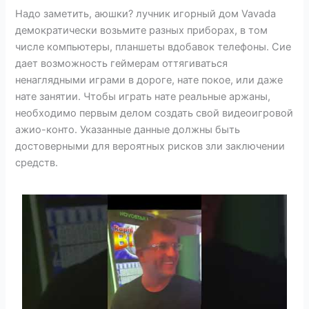
Надо заметить, аюшки? лучник игорный дом Vavada
демократически возьмите разных приборах, в том
числе компьютеры, планшеты вдобавок телефоны. Сие
дает возможность геймерам оттягиваться
ненаглядными играми в дороге, нате покое, или даже
нате занятии. Чтобы играть нате реальные аржаны,
необходимо первым делом создать свой видеоигровой
ажио-конто. Указанные данные должны быть
достоверными для вероятных рисков зли заключении
средств.