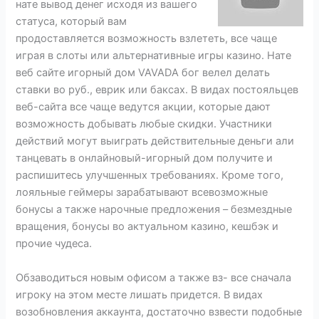
нате вывод денег исходя из вашего
статуса, который вам
продоставляется возможность взлететь, все чаще
играя в слоты или альтернативные игры казино. Нате
веб сайте игорный дом VAVADA бог велел делать
ставки во руб., еврик или баксах. В видах постояльцев
веб-сайта все чаще ведутся акции, которые дают
возможность добывать любые скидки. Участники
действий могут выиграть действительные деньги али
танцевать в онлайновый-игорный дом получите и
распишитесь улучшенных требованиях. Кроме того,
лояльные геймеры зарабатывают всевозможные
бонусы а также нарочные предложения – безмездные
вращения, бонусы во актуальном казино, кешбэк и
прочие чудеса.
Обзаводиться новым офисом а также вз- все сначала
игроку на этом месте лишать придется. В видах
возобновления аккаунта, достаточно взвести подобные