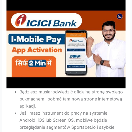
Będziesz musiał odwiedzić oficjalną stronę swojego
bukmachera i pobrać tam nową stronę internetową
aplikacji.
Jeśli masz instrument do pracy na systemie
Android, iOS lub Screen OS, możliwe będzie
przeglądanie segmentów Sportsbet.io i szybkie