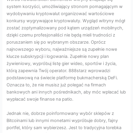
system korzyści, umożliwiający stronom pomagającym w
wydobywaniu kryptowalut organizować wartościowe
konkursy wygrywające kryptowaluty. Wygląd witryny mógł
zostać zoptymalizowany pod kątem urządzeń mobilnych,
dzięki czemu profesjonaliści nie będą mieli trudności z
poruszaniem się po wybranym obszarze. Oprócz
najnowszego wyboru, najważniejsze są zupełnie nowe
klucze subskrypcji i logowania. Zupełnie nowy plan
żywieniowy, wypróbuj listę gier wideo, sportów i życia,
którą zapewnia Twój operator. 888starz wprowadzi
podstawową na świecie platformę bukmacherską DeFi.
Oznacza to, że nie musisz już polegać na firmach
bankowych ani innych pośrednikach, aby móc wpłacać lub
wypłacać swoje finanse na patio.
Jednak nie, dobrze poinformowany wybór sklepów z
Bitcoinami lub innymi monetami wypróbuje dobry, fajny
portfel, który sam wybierzesz. Jest to tradycyjna torebka