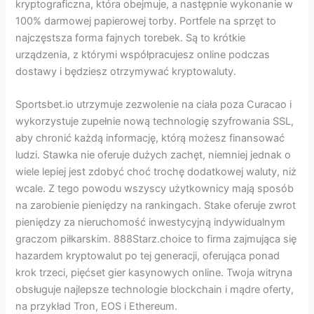
kryptograficzna, która obejmuje, a następnie wykonanie w
100% darmowej papierowej torby. Portfele na sprzęt to
najczęstsza forma fajnych torebek. Są to krótkie
urządzenia, z którymi współpracujesz online podczas
dostawy i będziesz otrzymywać kryptowaluty.
Sportsbet.io utrzymuje zezwolenie na ciała poza Curacao i
wykorzystuje zupełnie nową technologię szyfrowania SSL,
aby chronić każdą informację, którą możesz finansować
ludzi. Stawka nie oferuje dużych zachęt, niemniej jednak o
wiele lepiej jest zdobyć choć trochę dodatkowej waluty, niż
wcale. Z tego powodu wszyscy użytkownicy mają sposób
na zarobienie pieniędzy na rankingach. Stake oferuje zwrot
pieniędzy za nieruchomość inwestycyjną indywidualnym
graczom piłkarskim. 888Starz.choice to firma zajmująca się
hazardem kryptowalut po tej generacji, oferująca ponad
krok trzeci, pięćset gier kasynowych online. Twoja witryna
obsługuje najlepsze technologie blockchain i mądre oferty,
na przykład Tron, EOS i Ethereum.