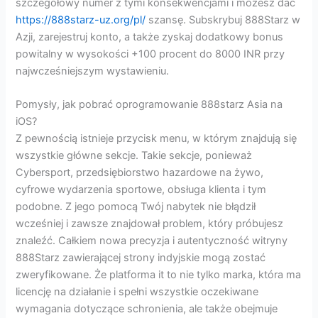
szczegółowy numer z tymi konsekwencjami i możesz dać
https://888starz-uz.org/pl/
szansę. Subskrybuj 888Starz w
Azji, zarejestruj konto, a także zyskaj dodatkowy bonus
powitalny w wysokości +100 procent do 8000 INR przy
najwcześniejszym wystawieniu.
Pomysły, jak pobrać oprogramowanie 888starz Asia na
iOS?
Z pewnością istnieje przycisk menu, w którym znajdują się
wszystkie główne sekcje. Takie sekcje, ponieważ
Cybersport, przedsiębiorstwo hazardowe na żywo,
cyfrowe wydarzenia sportowe, obsługa klienta i tym
podobne. Z jego pomocą Twój nabytek nie błądził
wcześniej i zawsze znajdował problem, który próbujesz
znaleźć. Całkiem nowa precyzja i autentyczność witryny
888Starz zawierającej strony indyjskie mogą zostać
zweryfikowane. Że platforma it to nie tylko marka, która ma
licencję na działanie i spełni wszystkie oczekiwane
wymagania dotyczące schronienia, ale także obejmuje