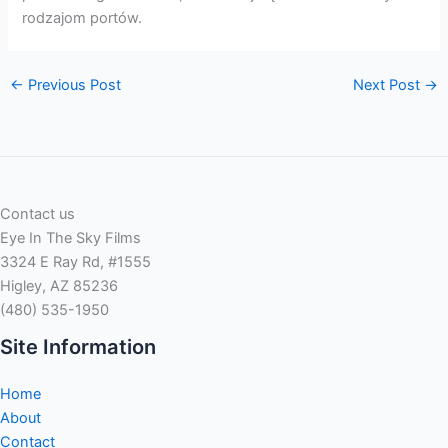
rodzajom portów.
←
Previous Post
Next Post
→
Contact us
Eye In The Sky Films
3324 E Ray Rd, #1555
Higley, AZ 85236
(480) 535-1950
Site Information
Home
About
Contact