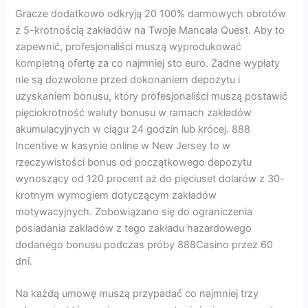
Gracze dodatkowo odkryją 20 100% darmowych obrotów
z 5-krotnością zakładów na Twoje Mancala Quest. Aby to
zapewnić, profesjonaliści muszą wyprodukować
kompletną ofertę za co najmniej sto euro. Żadne wypłaty
nie są dozwolone przed dokonaniem depozytu i
uzyskaniem bonusu, który profesjonaliści muszą postawić
pięciokrotność waluty bonusu w ramach zakładów
akumulacyjnych w ciągu 24 godzin lub krócej. 888
Incentive w kasynie online w New Jersey to w
rzeczywistości bonus od początkowego depozytu
wynoszący od 120 procent aż do pięciuset dolarów z 30-
krotnym wymogiem dotyczącym zakładów
motywacyjnych. Zobowiązano się do ograniczenia
posiadania zakładów z tego zakładu hazardowego
dodanego bonusu podczas próby 888Casino przez 60
dni.
Na każdą umowę muszą przypadać co najmniej trzy