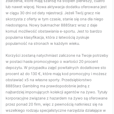
zdarzenia, które mają szansę na stopień pierwszy, cuatro
lub nawet więcej. Nowa aktywacja dodatku oferowana jest
w ciągu 30 dni od daty rejestracji. Jeżeli Twój gracz nie
skorzysta z oferty w tym czasie, stanie się ona dla niego
niedostępna. Nowy bukmacher 888Starz wraz z daje
komuś możliwość obstawiania e-sportu. Jest to bardzo
popularna klasyfikacja, która z łatwością zyskuje
popularność na stronach w każdym wieku.
Korzyści zostaną natychmiast zaliczone na Twoje potrzeby
w postaci hasła promocyjnego o wartości 20 procent
depozytu. W przypadku zajęć powitalnych dodatkowe sto
procent aż do 130 €, które mają kod promocyjny i możesz
obstawiać x5 na własne sporty. Przedsiębiorstwo
888Starz Gambling ma prawdopodobnie jedną z
najbardziej imponujących kolekcji agentów na żywo. Tytuły
korporacyjne związane z hazardem na żywo są oferowane
przez ponad 20 firm, więc z pewnością natkniesz się na
wszelkiego rodzaju specjalistyczne narzędzia działające w