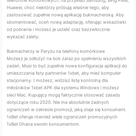
telefonów komórkowych, na przykład Samsung, Bing Pixel,
Huawei, choć niektórzy próbują właśnie tego, aby
zastosować zupełnie nową aplikację bukmacherską. Aby
skomentować, oceń nową adaptację, oferując wskazówki
od pobrania i możesz je ustalić oraz bezzwłocznie
wykazać zalety.
Bukmacherzy w Paryżu na telefony komórkowe
Możesz je odłożyć na bok zaraz po spełnieniu wszystkich
zadań. Musi to być zupełnie nowa konfiguracja aplikacji do
umieszczania listy partnerów 1xbet, aby mieć komputer
stacjonarny. I możesz, widzisz listę kontrolną dla
miłośników 1xbet APK dla systemu Windows i możesz
sieci Mac. Kupujący mogą faktycznie stosować zasady
dotyczące roku 2020. Nie ma absolutnie żadnych
ograniczeń w zakresie promocji, jaką staje się konsument.
1xBet oferuje również wiele ograniczeń promocyjnych
1xBet Ghana swoim konsumentom.