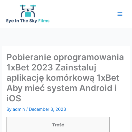
Skip
to
content
Pobieranie oprogramowania
1xBet 2023 Zainstaluj
aplikację komórkową 1xBet
Aby mieć system Android i
iOS
By
admin
/
December 3, 2023
Treść