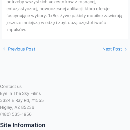
potrzeby wszystkich uczestników z rosnącej,
entuzjastycznej, nowoczesnej aplikacji, która oferuje
fascynujące wybory. 1xBet żywe pakiety mobilne zawierają
jeszcze mniejszą wiedzę i zbyt dużą częstotliwość
impulsów.
←
Previous Post
Next Post
→
Contact us
Eye In The Sky Films
3324 E Ray Rd, #1555
Higley, AZ 85236
(480) 535-1950
Site Information