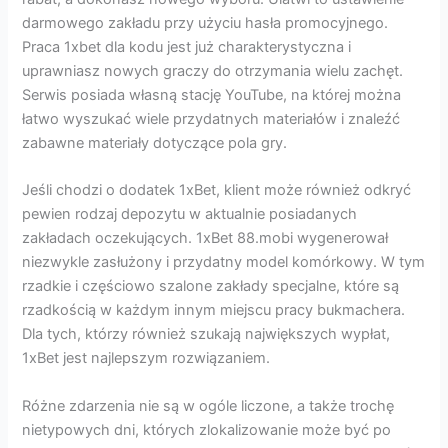
darmowego zakładu przy użyciu hasła promocyjnego.
Praca 1xbet dla kodu jest już charakterystyczna i
uprawniasz nowych graczy do otrzymania wielu zachęt.
Serwis posiada własną stację YouTube, na której można
łatwo wyszukać wiele przydatnych materiałów i znaleźć
zabawne materiały dotyczące pola gry.
Jeśli chodzi o dodatek 1xBet, klient może również odkryć
pewien rodzaj depozytu w aktualnie posiadanych
zakładach oczekujących. 1xBet 88.mobi wygenerował
niezwykle zasłużony i przydatny model komórkowy. W tym
rzadkie i częściowo szalone zakłady specjalne, które są
rzadkością w każdym innym miejscu pracy bukmachera.
Dla tych, którzy również szukają największych wypłat,
1xBet jest najlepszym rozwiązaniem.
Różne zdarzenia nie są w ogóle liczone, a także trochę
nietypowych dni, których zlokalizowanie może być po