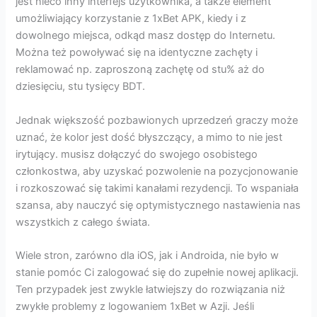
jest nieco inny interfejs użytkownika, a także element
umożliwiający korzystanie z 1xBet APK, kiedy i z
dowolnego miejsca, odkąd masz dostęp do Internetu.
Można też powoływać się na identyczne zachęty i
reklamować np. zaproszoną zachętę od stu% aż do
dziesięciu, stu tysięcy BDT.
Jednak większość pozbawionych uprzedzeń graczy może
uznać, że kolor jest dość błyszczący, a mimo to nie jest
irytujący. musisz dołączyć do swojego osobistego
członkostwa, aby uzyskać pozwolenie na pozycjonowanie
i rozkoszować się takimi kanałami rezydencji. To wspaniała
szansa, aby nauczyć się optymistycznego nastawienia nas
wszystkich z całego świata.
Wiele stron, zarówno dla iOS, jak i Androida, nie było w
stanie pomóc Ci zalogować się do zupełnie nowej aplikacji.
Ten przypadek jest zwykle łatwiejszy do rozwiązania niż
zwykłe problemy z logowaniem 1xBet w Azji. Jeśli