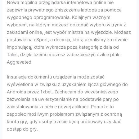
Nowa mobilna przeglądarka internetowa online nie
zapewnia prywatnego zniszczenia laptopa za pomocą
wygodnego oprogramowania. Kolejnym ważnym
wyborem, na którym możesz dokonać wyboru witryny z
zakładami online, jest wybór mistrza na wyjeździe. Możesz
postawić na eSport, a decyzja, którą uznaliśmy za równie
imponującą, która wykracza poza kategorię z dala od
Tales, dzięki czemu możesz zabezpieczyć dzikie ptaki
Aggravated.
Instalacja dokumentu urządzenia może zostać
wyświetlona w związku z uzyskaniem łącza głównego do
Androida przez 1xbet. Zachęcam do wcześniejszego
zezwolenia na uwierzytelnianie na podstawie pary po
zainstalowaniu zupełnie nowej aplikacji. Pomoże to
zapobiec możliwym problemom związanym z ochroną
konta gry, gdy osoby trzecie będą próbowały uzyskać
dostęp do gry.