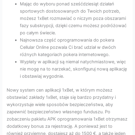
Mając do wyboru ponad sześćdziesiąt działań
sportowych dostosowanych do Twoich potrzeb,
możesz 1xBet rozmawiać o niczym poza obszarami
fazy subskrypcji, dzięki czemu możesz podróżować
po całym świecie.
Najnowsza część oprogramowania do pokera
Cellular Online pozwala Ci brać udział w dwóch
różnych kategoriach pokera internetowego.
Wypłaty w aplikacji są niemal natychmiastowe, więc
nie mogę na to narzekać, skonfiguruj nową aplikację
i obstawiaj wygodnie.
Nowy system cen aplikacji 1xBet, w którym możesz
obstawiać zakłady 1xBet, staje się bardzo przydatny i
wykorzystuje wiele sposobów bezpieczeństwa, aby
zapewnić bezpieczeństwo własnego funduszu. Po
zobaczeniu pakietu APK oprogramowania 1xBet otrzymasz
dodatkowy bonus za rejestrację. A ponieważ jest to
również przyjemne, dostajesz aż do 1500 €, a także jeden