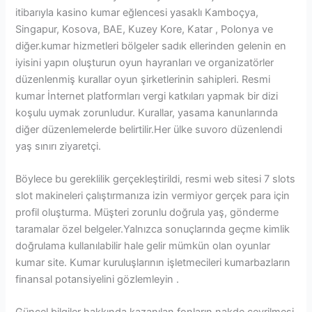
itibarıyla kasino kumar eğlencesi yasaklı Kamboçya,
Singapur, Kosova, BAE, Kuzey Kore, Katar , Polonya ve
diğer.kumar hizmetleri bölgeler sadık ellerinden gelenin en
iyisini yapın oluşturun oyun hayranları ve organizatörler
düzenlenmiş kurallar oyun şirketlerinin sahipleri. Resmi
kumar İnternet platformları vergi katkıları yapmak bir dizi
koşulu uymak zorunludur. Kurallar, yasama kanunlarında
diğer düzenlemelerde belirtilir.Her ülke suvoro düzenlendi
yaş sınırı ziyaretçi.
Böylece bu gereklilik gerçekleştirildi, resmi web sitesi 7 slots
slot makineleri çalıştırmanıza izin vermiyor gerçek para için
profil oluşturma. Müşteri zorunlu doğrula yaş, gönderme
taramalar özel belgeler.Yalnızca sonuçlarında geçme kimlik
doğrulama kullanılabilir hale gelir mümkün olan oyunlar
kumar site. Kumar kuruluşlarının işletmecileri kumarbazların
finansal potansiyelini gözlemleyin .