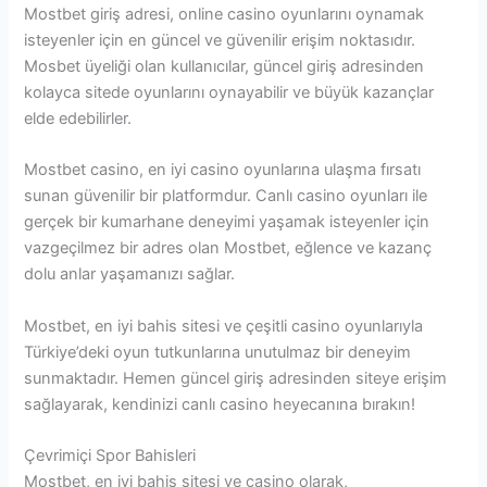
Mostbet giriş adresi, online casino oyunlarını oynamak
isteyenler için en güncel ve güvenilir erişim noktasıdır.
Mosbet üyeliği olan kullanıcılar, güncel giriş adresinden
kolayca sitede oyunlarını oynayabilir ve büyük kazançlar
elde edebilirler.
Mostbet casino, en iyi casino oyunlarına ulaşma fırsatı
sunan güvenilir bir platformdur. Canlı casino oyunları ile
gerçek bir kumarhane deneyimi yaşamak isteyenler için
vazgeçilmez bir adres olan Mostbet, eğlence ve kazanç
dolu anlar yaşamanızı sağlar.
Mostbet, en iyi bahis sitesi ve çeşitli casino oyunlarıyla
Türkiye’deki oyun tutkunlarına unutulmaz bir deneyim
sunmaktadır. Hemen güncel giriş adresinden siteye erişim
sağlayarak, kendinizi canlı casino heyecanına bırakın!
Çevrimiçi Spor Bahisleri
Mostbet, en iyi bahis sitesi ve casino olarak,