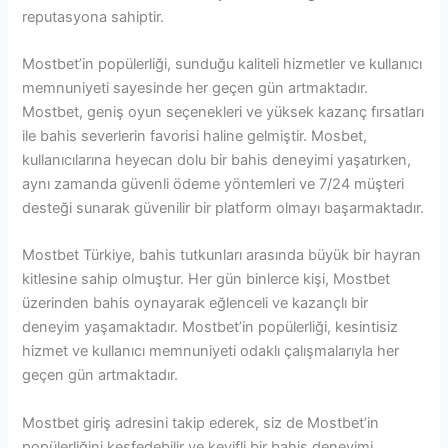
reputasyona sahiptir.
Mostbet’in popülerliği, sunduğu kaliteli hizmetler ve kullanıcı
memnuniyeti sayesinde her geçen gün artmaktadır.
Mostbet, geniş oyun seçenekleri ve yüksek kazanç fırsatları
ile bahis severlerin favorisi haline gelmiştir. Mosbet,
kullanıcılarına heyecan dolu bir bahis deneyimi yaşatırken,
aynı zamanda güvenli ödeme yöntemleri ve 7/24 müşteri
desteği sunarak güvenilir bir platform olmayı başarmaktadır.
Mostbet Türkiye, bahis tutkunları arasında büyük bir hayran
kitlesine sahip olmuştur. Her gün binlerce kişi, Mostbet
üzerinden bahis oynayarak eğlenceli ve kazançlı bir
deneyim yaşamaktadır. Mostbet’in popülerliği, kesintisiz
hizmet ve kullanıcı memnuniyeti odaklı çalışmalarıyla her
geçen gün artmaktadır.
Mostbet giriş adresini takip ederek, siz de Mostbet’in
popülerliğini keşfedebilir ve keyifli bir bahis deneyimi