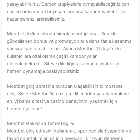
yaşayabilirsiniz. Gerçek krupiyelerle oynayabileceğiniz canlı
casino bölümünde heyecanı sonuna kadar yaşayabilir ve
kazançlarınızı artırabilirsiniz.
Mostbet, kullanıcılarına birçok avantaj sunar. Sürekli
güncellenen bonus ve promosyonlarla daha fazla kazanma
şansına sahip olabilirsiniz. Ayrıca Mostbet Türkiye’deki
kullanıcılara özel olarak çeşitli kampanyalar
düzenlemektedir. Siteye dilediğiniz zaman ulaşabilir ve
hemen oynamaya başlayabilirsiniz.
Mostbet giriş adresine buradan ulaşabilirsiniz: mostbet
giriş. Siz de Mostbet’in cazip tekliflerinden yararlanmak ve
en iyi bahis sitesi ve casino deneyimini yaşamak için
hemen üye olun!
Mostbet Hakkında Temel Bilgiler
Mostbet giriş adresini kullanarak, spor bahisleri yapabilir ve
favori spor takımlarınız için heyecanlı bir oyun deneyimi