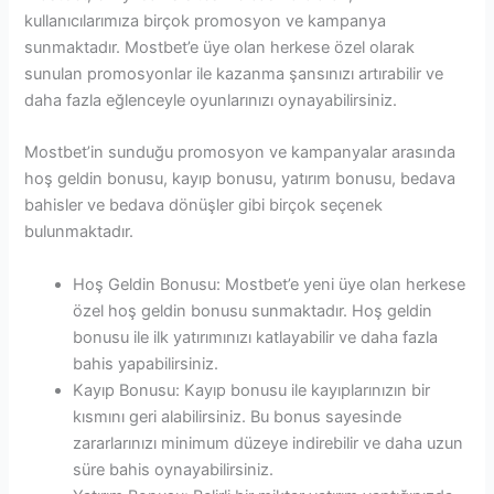
kullanıcılarımıza birçok promosyon ve kampanya
sunmaktadır. Mostbet’e üye olan herkese özel olarak
sunulan promosyonlar ile kazanma şansınızı artırabilir ve
daha fazla eğlenceyle oyunlarınızı oynayabilirsiniz.
Mostbet’in sunduğu promosyon ve kampanyalar arasında
hoş geldin bonusu, kayıp bonusu, yatırım bonusu, bedava
bahisler ve bedava dönüşler gibi birçok seçenek
bulunmaktadır.
Hoş Geldin Bonusu: Mostbet’e yeni üye olan herkese
özel hoş geldin bonusu sunmaktadır. Hoş geldin
bonusu ile ilk yatırımınızı katlayabilir ve daha fazla
bahis yapabilirsiniz.
Kayıp Bonusu: Kayıp bonusu ile kayıplarınızın bir
kısmını geri alabilirsiniz. Bu bonus sayesinde
zararlarınızı minimum düzeye indirebilir ve daha uzun
süre bahis oynayabilirsiniz.