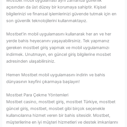
Mostbet mobil uygulaması aynı zamanda güvenlik
açısından da üst düzey bir korumaya sahiptir. Kişisel
bilgilerinizi ve finansal işlemlerinizi güvende tutmak için en
son güvenlik teknolojilerini kullanmaktayız.
Mostbet’in mobil uygulamasını kullanarak her an ve her
yerde bahis heyecanını yaşayabilirsiniz. Tek yapmanız
gereken mostbet giriş yapmak ve mobil uygulamamızı
indirmek. Unutmayın, en güncel giriş bilgilerine mosbet
adresinden ulaşabilirsiniz.
Hemen Mostbet mobil uygulamasını indirin ve bahis
dünyasının keyfini çıkarmaya başlayın!
Mostbet Para Çekme Yöntemleri
Mostbet casino, mostbet giriş, mostbet Türkiye, mostbet
güncel giriş, mostbet, mosbet gibi birçok seçenekle
kullanıcılarına hizmet veren bir bahis sitesidir. Mostbet,
müşterilerine en iyi müşteri hizmetleri ve destek imkanlarını