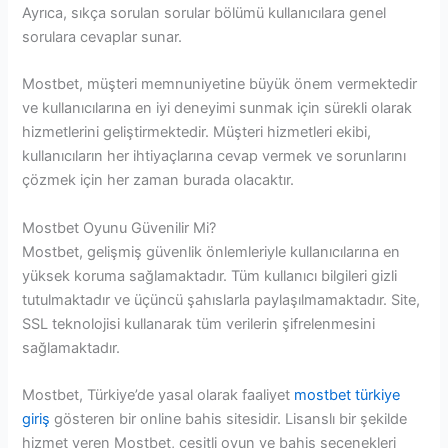
Ayrıca, sıkça sorulan sorular bölümü kullanıcılara genel
sorulara cevaplar sunar.
Mostbet, müşteri memnuniyetine büyük önem vermektedir
ve kullanıcılarına en iyi deneyimi sunmak için sürekli olarak
hizmetlerini geliştirmektedir. Müşteri hizmetleri ekibi,
kullanıcıların her ihtiyaçlarına cevap vermek ve sorunlarını
çözmek için her zaman burada olacaktır.
Mostbet Oyunu Güvenilir Mi?
Mostbet, gelişmiş güvenlik önlemleriyle kullanıcılarına en
yüksek koruma sağlamaktadır. Tüm kullanıcı bilgileri gizli
tutulmaktadır ve üçüncü şahıslarla paylaşılmamaktadır. Site,
SSL teknolojisi kullanarak tüm verilerin şifrelenmesini
sağlamaktadır.
Mostbet, Türkiye’de yasal olarak faaliyet
mostbet türkiye
giriş
gösteren bir online bahis sitesidir. Lisanslı bir şekilde
hizmet veren Mostbet, çeşitli oyun ve bahis seçenekleri