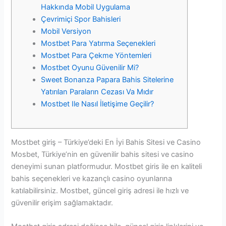
Hakkında Mobil Uygulama
Çevrimiçi Spor Bahisleri
Mobil Versiyon
Mostbet Para Yatırma Seçenekleri
Mostbet Para Çekme Yöntemleri
Mostbet Oyunu Güvenilir Mi?
Sweet Bonanza Papara Bahis Sitelerine
Yatırılan Paraların Cezası Va Mıdır
Mostbet Ile Nasıl İletişime Geçilir?
Mostbet giriş – Türkiye’deki En İyi Bahis Sitesi ve Casino
Mosbet, Türkiye’nin en güvenilir bahis sitesi ve casino
deneyimi sunan platformudur. Mostbet giris ile en kaliteli
bahis seçenekleri ve kazançlı casino oyunlarına
katılabilirsiniz. Mostbet, güncel giriş adresi ile hızlı ve
güvenilir erişim sağlamaktadır.