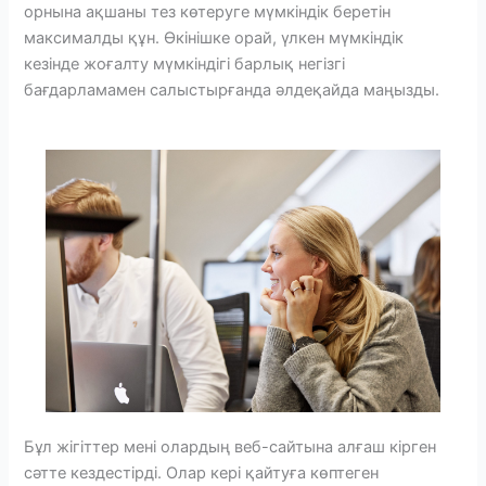
орнына ақшаны тез көтеруге мүмкіндік беретін
максималды құн.
Өкінішке орай, үлкен мүмкіндік
кезінде жоғалту мүмкіндігі барлық негізгі
бағдарламамен салыстырғанда әлдеқайда маңызды.
Бұл жігіттер мені олардың веб-сайтына алғаш кірген
сәтте кездестірді. Олар кері қайтуға көптеген