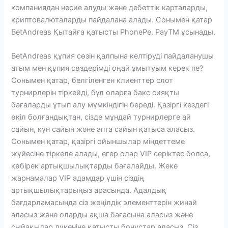
компаниядан несие алуды және дебеттік карталарды,
криптовалюталарды пайдалана алады. Сонымен қатар
BetAndreas Қытайға қатысты PhonePe, PayTM ұсынады.
BetAndreas құпия сөзін қалпына келтіруді пайдаланушы
атым мен құпия сөздерімді оңай ұмытуым керек пе?
Сонымен қатар, белгіленген клиенттер слот
турнирлерін тіркейді, бұл оларға бакс сияқты
бағаларды ұтып алу мүмкіндігін береді. Қазіргі кездегі
өкіл болғандықтан, сізде мұндай турнирлерге ай
сайын, күн сайын және апта сайын қатыса аласыз.
Сонымен қатар, қазіргі ойыншылар міндеттеме
жүйесіне тіркеле алады, егер олар VIP серіктес болса,
көбірек артықшылықтарды бағалайды. Жеке
жарнамалар VIP адамдар үшін сіздің
артықшылықтарыңыз арасында. Адалдық
бағдарламасында сіз жеңілдік элементтерін жинай
аласыз және оларды ақша бағасына аласыз және
сыйақылар дүкеніне қатысты бонустар аласыз. Сіз