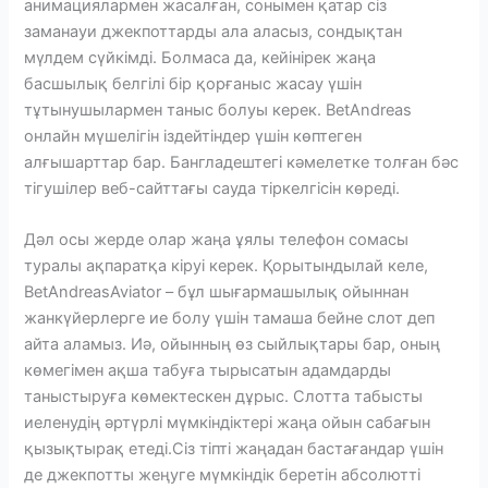
анимациялармен жасалған, сонымен қатар сіз
заманауи джекпоттарды ала аласыз, сондықтан
мүлдем сүйкімді. Болмаса да, кейінірек жаңа
басшылық белгілі бір қорғаныс жасау үшін
тұтынушылармен таныс болуы керек. BetAndreas
онлайн мүшелігін іздейтіндер үшін көптеген
алғышарттар бар. Бангладештегі кәмелетке толған бәс
тігушілер веб-сайттағы сауда тіркелгісін көреді.
Дәл осы жерде олар жаңа ұялы телефон сомасы
туралы ақпаратқа кіруі керек. Қорытындылай келе,
BetAndreasAviator – бұл шығармашылық ойыннан
жанкүйерлерге ие болу үшін тамаша бейне слот деп
айта аламыз. Иә, ойынның өз сыйлықтары бар, оның
көмегімен ақша табуға тырысатын адамдарды
таныстыруға көмектескен дұрыс. Слотта табысты
иеленудің әртүрлі мүмкіндіктері жаңа ойын сабағын
қызықтырақ етеді.Сіз тіпті жаңадан бастағандар үшін
де джекпотты жеңуге мүмкіндік беретін абсолютті