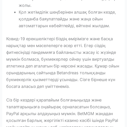
жолы.
Қол жетімділік шеңберінен алшақ болған кезде,
қолданба баяулатпайды және жаңа ойын
автоматтарын көбейтпейді, өйткені жылдам.
Ковид-19 ерекшеліктері біздің өмірімізге және басқа
нарықтар мен мәселелерге әсер етті. Егер сіздің
фитнесіңізді пандемияға байланысты жасау іс жүзінде
мүмкін болмаса, букмекерлер ойнау үшін виртуалды
атлетика деп аталатын бір нәрсені жасады. Құмар ойын
орындарының сайтында Betandreas толыққанды
букмекерлік қызметтерді ұсынады. Сізге бірнеше күн
босата аласыз деп үміттенеміз.
Сіз бір кездері қарапайым болғаныңызда және
талаптарыңызға оңайырақ орналасатын болсаңыз,
PayPal арқылы алдауыңыз мүмкін. BetMGM жаңадан
қосылған барлық жергілікті казино кәсібі ішінде PayPal