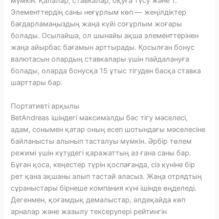
мүмкін. Қалалар, ставкалар, оқуға түсу және т.
Элементтердің саны неғұрлым көп — жеңілдіктер
бағдарламаңыздың жаңа күйі соғұрлым жоғары
болады. Осылайша, ол шынайы ақша элементтерінен
жаңа айырбас бағамын арттырады. Қосылған бонус
валютасын олардың ставкалары үшін пайдалануға
болады, оларда бонусқа 15 ұтыс тігуден басқа ставка
шарттары бар.
Портативті арқылы
BetAndreas ішіндегі максималды бәс тігу мәселесі,
адам, сонымен қатар оның есеп шотындағы мәселесіне
байланысты алынып тасталуы мүмкін. Әрбір төлем
режимі үшін күтудегі қаражаттың аз ғана саны бар.
Бұған қоса, кеңестер түрін қоспағанда, сіз күніне бір
рет қана ақшаны алып тастай аласыз. Жаңа отрядтың
сұраныстары бірнеше компания күні ішінде өңделеді.
Дегенмен, қоғамдық демалыстар, әлдеқайда көп
арналар және жазылу тексерулері рейтингін