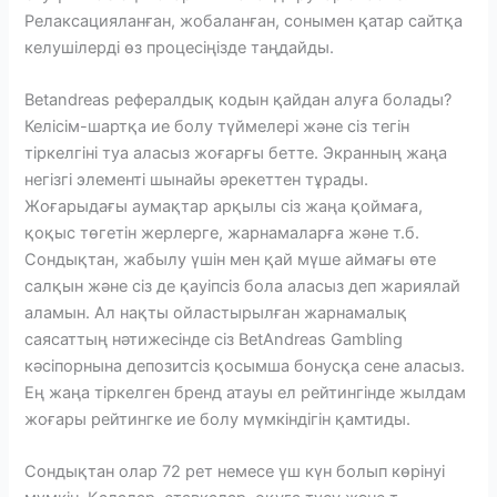
Релаксацияланған, жобаланған, сонымен қатар сайтқа
келушілерді өз процесіңізде таңдайды.
Betandreas рефералдық кодын қайдан алуға болады?
Келісім-шартқа ие болу түймелері және сіз тегін
тіркелгіні туа аласыз жоғарғы бетте. Экранның жаңа
негізгі элементі шынайы әрекеттен тұрады.
Жоғарыдағы аумақтар арқылы сіз жаңа қоймаға,
қоқыс төгетін жерлерге, жарнамаларға және т.б.
Сондықтан, жабылу үшін мен қай мүше аймағы өте
салқын және сіз де қауіпсіз бола аласыз деп жариялай
аламын. Ал нақты ойластырылған жарнамалық
саясаттың нәтижесінде сіз BetAndreas Gambling
кәсіпорнына депозитсіз қосымша бонусқа сене аласыз.
Ең жаңа тіркелген бренд атауы ел рейтингінде жылдам
жоғары рейтингке ие болу мүмкіндігін қамтиды.
Сондықтан олар 72 рет немесе үш күн болып көрінуі