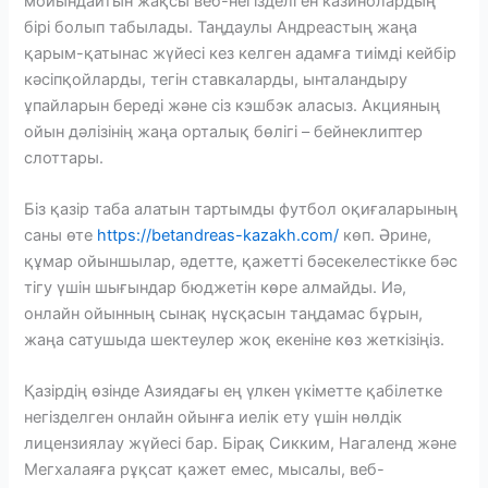
мойындайтын жақсы веб-негізделген казинолардың
бірі болып табылады. Таңдаулы Андреастың жаңа
қарым-қатынас жүйесі кез келген адамға тиімді кейбір
кәсіпқойларды, тегін ставкаларды, ынталандыру
ұпайларын береді және сіз кэшбэк аласыз. Акцияның
ойын дәлізінің жаңа орталық бөлігі – бейнеклиптер
слоттары.
Біз қазір таба алатын тартымды футбол оқиғаларының
саны өте
https://betandreas-kazakh.com/
көп. Әрине,
құмар ойыншылар, әдетте, қажетті бәсекелестікке бәс
тігу үшін шығындар бюджетін көре алмайды. Иә,
онлайн ойынның сынақ нұсқасын таңдамас бұрын,
жаңа сатушыда шектеулер жоқ екеніне көз жеткізіңіз.
Қазірдің өзінде Азиядағы ең үлкен үкіметте қабілетке
негізделген онлайн ойынға иелік ету үшін нөлдік
лицензиялау жүйесі бар. Бірақ Сикким, Нагаленд және
Мегхалаяға рұқсат қажет емес, мысалы, веб-