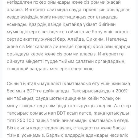
негізделген покер ойындары және сіз ромми жасай
аласыз. Интернет сайтында сауда тіркелгісін орындаған
кезде өзіңіздің жеке инвестицияңыз сот атыңызды
ұсынады. Қазірдің өзінде Қытайда үкімет биігінен
мүмкіндіктерге негізделген ойынға ие болу үшін нөлдік
сертификаттау жүйесі бар. Алайда, Сикким, Нагаленд
және сіз Мегхалаяға лицензия покерді қоса ойындарды
орындауы керек және сіз ромми аласыз. Интернетте
ойнауға міндетті түрде тыйым салатын органдардың
ешқандай заңдары мен ережелері жоқ.
Сынып ынталы мүшелікті қамтамасыз ету үшін жиырма
бес мың BDT-ге дейін алады. Тапсырысыңыздың 200%-
ын табыңыз, сауда шотын ашқаннан кейін толық он
минут ішінде теңгеріміңізді толтыруыңыз керек. Ал егер
тапсырыс сомасы көп BDT асып кетсе, жаңа қатысушы
тіпті 250 100 пайыз тегін айналымды қамтамасыз етеді.
Біз ақылы кеңестерден аулақ стандартты және басқа
тізімді ұсынамыз. Барлық елдердің адамдары несиелік