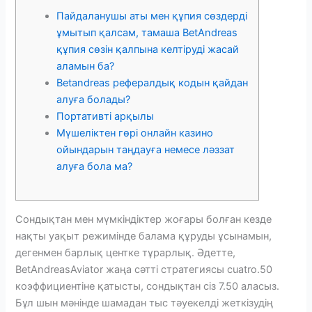
Пайдаланушы аты мен құпия сөздерді
ұмытып қалсам, тамаша BetAndreas
құпия сөзін қалпына келтіруді жасай
аламын ба?
Betandreas рефералдық кодын қайдан
алуға болады?
Портативті арқылы
Мүшеліктен гөрі онлайн казино
ойындарын таңдауға немесе ләззат
алуға бола ма?
Сондықтан мен мүмкіндіктер жоғары болған кезде
нақты уақыт режимінде балама құруды ұсынамын,
дегенмен барлық центке тұрарлық. Әдетте,
BetAndreasAviator жаңа сәтті стратегиясы cuatro.50
коэффициентіне қатысты, сондықтан сіз 7.50 аласыз.
Бұл шын мәнінде шамадан тыс тәуекелді жеткізудің