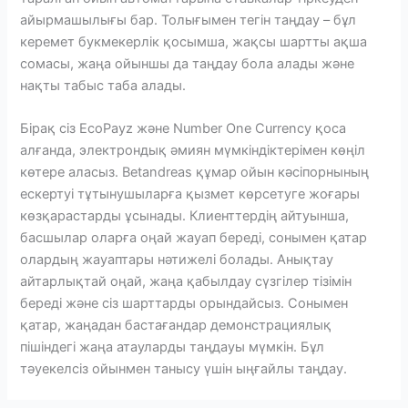
айырмашылығы бар. Толығымен тегін таңдау – бұл
керемет букмекерлік қосымша, жақсы шартты ақша
сомасы, жаңа ойыншы да таңдау бола алады және
нақты табыс таба алады.
Бірақ сіз EcoPayz және Number One Currency қоса
алғанда, электрондық әмиян мүмкіндіктерімен көңіл
көтере аласыз. Betandreas құмар ойын кәсіпорнының
ескертуі тұтынушыларға қызмет көрсетуге жоғары
көзқарастарды ұсынады. Клиенттердің айтуынша,
басшылар оларға оңай жауап береді, сонымен қатар
олардың жауаптары нәтижелі болады. Анықтау
айтарлықтай оңай, жаңа қабылдау сүзгілер тізімін
береді және сіз шарттарды орындайсыз. Сонымен
қатар, жаңадан бастағандар демонстрациялық
пішіндегі жаңа атауларды таңдауы мүмкін. Бұл
тәуекелсіз ойынмен танысу үшін ыңғайлы таңдау.