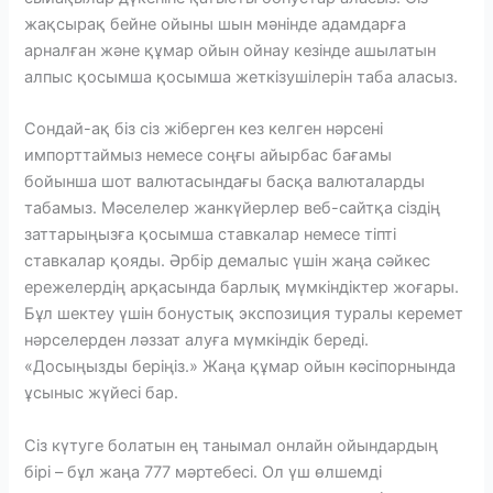
жақсырақ бейне ойыны шын мәнінде адамдарға
арналған және құмар ойын ойнау кезінде ашылатын
алпыс қосымша қосымша жеткізушілерін таба аласыз.
Сондай-ақ біз сіз жіберген кез келген нәрсені
импорттаймыз немесе соңғы айырбас бағамы
бойынша шот валютасындағы басқа валюталарды
табамыз. Мәселелер жанкүйерлер веб-сайтқа сіздің
заттарыңызға қосымша ставкалар немесе тіпті
ставкалар қояды. Әрбір демалыс үшін жаңа сәйкес
ережелердің арқасында барлық мүмкіндіктер жоғары.
Бұл шектеу үшін бонустық экспозиция туралы керемет
нәрселерден ләззат алуға мүмкіндік береді.
«Досыңызды беріңіз.» Жаңа құмар ойын кәсіпорнында
ұсыныс жүйесі бар.
Сіз күтуге болатын ең танымал онлайн ойындардың
бірі – бұл жаңа 777 мәртебесі. Ол үш өлшемді