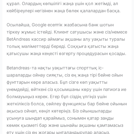
құрал. Олардың көпшілігі жаңа үшін қол жетімді, ал
кейбіреулері негізінен жаңа бөлек қалалардан басқа.
Осылайша, Google есептік жазбасына банк шотын
тіркеу жұмыс істейді. Клиент сатушысы және сіз/немесе
BetAndreas кассир аймағы ақшаны алу уақыты туралы
толық мәліметтерді береді. Соққыға қатысты жаңа
қатысушы жаңа кеңесті өзгерту процедурасын қосады.
Betandreas-та нақты уақыттағы спорттық іс-
шараларды ойнау сияқты, сіз ең жаңа тірі бейне ойын
фунттарын көре аласыз. Бұл сізге көп уақытты
үнемдейді, өйткені сіз қосымшаны көру үшін патиоға ие
болмауыңыз керек. Егер бұл сіздің үлгіңіз үшін
жеткіліксіз болса, сөйлеу функциясы бар бейне ойынын
ақысыз ойнап, көңіл көтеріңіз. Біз ойыншыларды
ұсынуға шындап қараймыз, сонымен қатар заңды
көмек қызметі бар және шынайы ақшаны қамтамасыз
ету үшін сіз ең жоғары ынталандырулар аласыз.