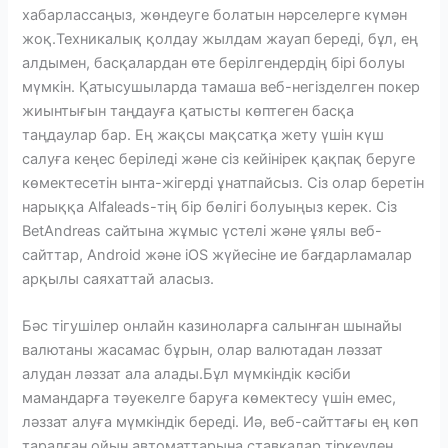
хабарлассаңыз, жөндеуге болатын нәрселерге күмән
жоқ.Техникалық қолдау жылдам жауап береді, бұл, ең
алдымен, басқалардан өте берілгендердің бірі болуы
мүмкін. Қатысушыларда тамаша веб-негізделген покер
жиынтығын таңдауға қатысты көптеген басқа
таңдаулар бар. Ең жақсы мақсатқа жету үшін күш
салуға кеңес беріледі және сіз кейінірек қақпақ беруге
көмектесетін ынта-жігерді ұнатпайсыз. Сіз олар беретін
нарыққа Alfaleads-тің бір бөлігі болуыңыз керек. Сіз
BetAndreas сайтына жұмыс үстелі және ұялы веб-
сайттар, Android және iOS жүйесіне ие бағдарламалар
арқылы саяхаттай аласыз.
Бәс тігушілер онлайн казиноларға салынған шынайы
валютаны жасамас бұрын, олар валютадан ләззат
алудан ләззат ала алады.Бұл мүмкіндік кәсіби
мамандарға тәуекелге баруға көмектесу үшін емес,
ләззат алуға мүмкіндік береді. Иә, веб-сайттағы ең көп
таралған ойын автоматтарына ставкалар тіркеуден