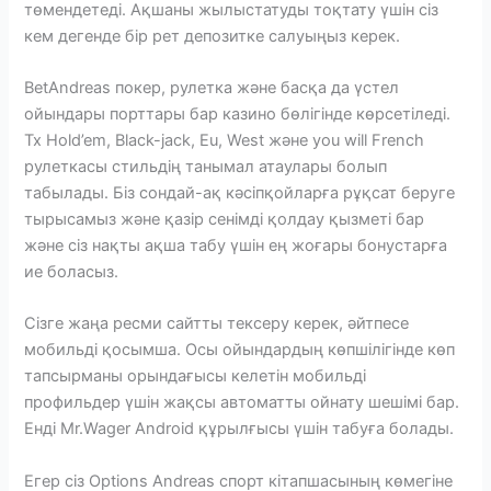
төмендетеді. Ақшаны жылыстатуды тоқтату үшін сіз
кем дегенде бір рет депозитке салуыңыз керек.
BetAndreas покер, рулетка және басқа да үстел
ойындары порттары бар казино бөлігінде көрсетіледі.
Tx Hold’em, Black-jack, Eu, West және you will French
рулеткасы стильдің танымал атаулары болып
табылады. Біз сондай-ақ кәсіпқойларға рұқсат беруге
тырысамыз және қазір сенімді қолдау қызметі бар
және сіз нақты ақша табу үшін ең жоғары бонустарға
ие боласыз.
Сізге жаңа ресми сайтты тексеру керек, әйтпесе
мобильді қосымша. Осы ойындардың көпшілігінде көп
тапсырманы орындағысы келетін мобильді
профильдер үшін жақсы автоматты ойнату шешімі бар.
Енді Mr.Wager Android құрылғысы үшін табуға болады.
Егер сіз Options Andreas спорт кітапшасының көмегіне