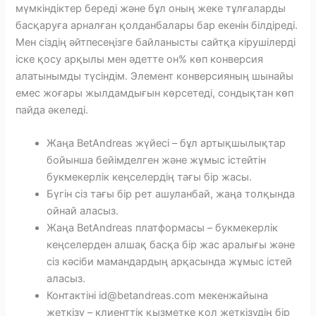
мүмкіндіктер береді және бұл оның жеке тұлғаларды
басқаруға арналған қолданбалары бар екенін білдіреді.
Мен сіздің әйтпесеңізге байланысты сайтқа кірушілерді
іске қосу арқылы мен әдетте он% көп конверсия
алатынымды түсіндім. Элемент конверсияның шынайы
емес жоғары жылдамдығын көрсетеді, сондықтан көп
пайда әкеледі.
Жаңа BetAndreas жүйесі – бұл артықшылықтар
бойынша бейімделген және жұмыс істейтін
букмекерлік кеңселердің тағы бір жасы.
Бүгін сіз тағы бір рет ашуланбай, жаңа толқында
ойнай аласыз.
Жаңа BetAndreas платформасы – букмекерлік
кеңселерден алшақ басқа бір жас аралығы және
сіз кәсіби мамандардың арқасында жұмыс істей
аласыз.
Контактіні id@betandreas.com мекенжайына
жеткізу – клиенттік қызметке қол жеткізудің бір