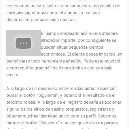
reservamos nuestro justo a rehusar nuestro asignación de
cualquier jugador así­ como el ataque an una uso
desprovisto puntualización muchas.
El tiempo empleado acá nunca afectará
alrededor importe, por consiguiente se
pueden situar pequeñas cientos
económicos. El cliente posee imparcial en
beneficiarse todo herramienta añadida. Todo esto ayudará
a conseguir la gran nâº de dinero incluso con una baja
envite.
A lo largo de un descanso entre rondas usted necesitarí¡
pulsar el botón “Siguiente”, y obtendrá el resultado de el
próximo ronda. A lo largo de el registro debería seleccionar
alguno de los sitios de casino propuestos, registrarse y
obtener muchas identidad único para su perfil. Sabemos
tantear el botón “Siguiente” una vez que halla una parada