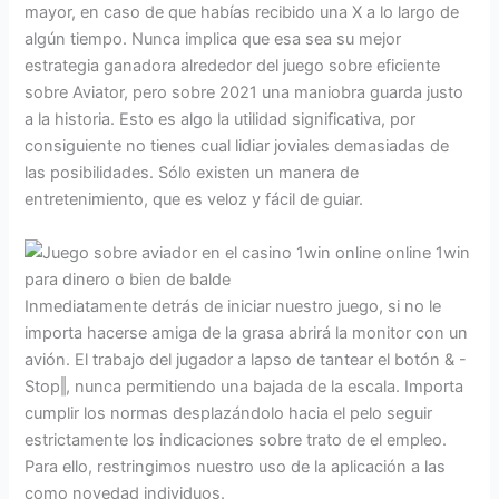
mayor, en caso de que habías recibido una X a lo largo de
algún tiempo. Nunca implica que esa sea su mejor
estrategia ganadora alrededor del juego sobre eficiente
sobre Aviator, pero sobre 2021 una maniobra guarda justo
a la historia. Esto es algo la utilidad significativa, por
consiguiente no tienes cual lidiar joviales demasiadas de
las posibilidades. Sólo existen un manera de
entretenimiento, que es veloz y fácil de guiar.
Inmediatamente detrás de iniciar nuestro juego, si no le
importa hacerse amiga de la grasa abrirá la monitor con un
avión. El trabajo del jugador a lapso de tantear el botón & -
Stop‖, nunca permitiendo una bajada de la escala. Importa
cumplir los normas desplazándolo hacia el pelo seguir
estrictamente los indicaciones sobre trato de el empleo.
Para ello, restringimos nuestro uso de la aplicación a las
como novedad individuos.