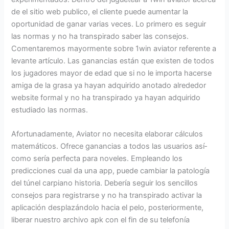
de el sitio web publico, el cliente puede aumentar la
oportunidad de ganar varias veces. Lo primero es seguir
las normas y no ha transpirado saber las consejos.
Comentaremos mayormente sobre 1win aviator referente a
levante artículo. Las ganancias están que existen de todos
los jugadores mayor de edad que si no le importa hacerse
amiga de la grasa ya hayan adquirido anotado alrededor
website formal y no ha transpirado ya hayan adquirido
estudiado las normas.
Afortunadamente, Aviator no necesita elaborar cálculos
matemáticos. Ofrece ganancias a todos las usuarios así­
como serí­a perfecta para noveles. Empleando los
predicciones cual da una app, puede cambiar la patologí­a
del túnel carpiano historia. Debería seguir los sencillos
consejos para registrarse y no ha transpirado activar la
aplicación desplazándolo hacia el pelo, posteriormente,
liberar nuestro archivo apk con el fin de su telefonía