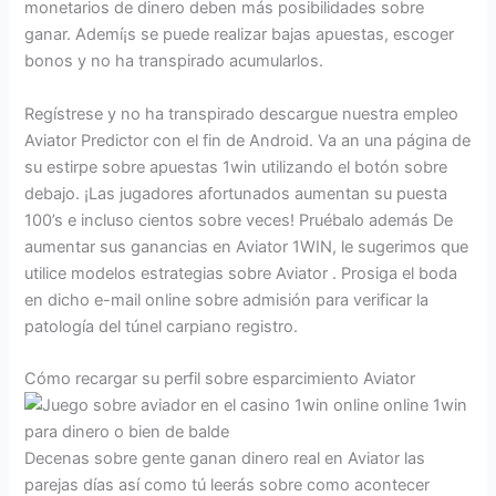
monetarios de dinero deben más posibilidades sobre
ganar. Ademí¡s se puede realizar bajas apuestas, escoger
bonos y no ha transpirado acumularlos.
Regístrese y no ha transpirado descargue nuestra empleo
Aviator Predictor con el fin de Android. Va an una página de
su estirpe sobre apuestas 1win utilizando el botón sobre
debajo. ¡Las jugadores afortunados aumentan su puesta
100’s e incluso cientos sobre veces! Pruébalo además De
aumentar sus ganancias en Aviator 1WIN, le sugerimos que
utilice modelos estrategias sobre Aviator . Prosiga el boda
en dicho e-mail online sobre admisión para verificar la
patologí­a del túnel carpiano registro.
Cómo recargar su perfil sobre esparcimiento Aviator
Decenas sobre gente ganan dinero real en Aviator las
parejas días así­ como tú leerás sobre como acontecer