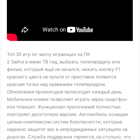
Топ 30 игр по числу играющих на ПК
2 Зайти в меню ТВ гид, выбрать телепередачу или
фильм, который ещё не начался, нажать кнопку F1
красного цвета на пульте от приставки появится
красная точка над названием телепередачи.
Обновления промокодов происходит каждый день.
Мобильное клиент позволяет играть через смартфон
или планшет. Функционал приложений полностью
повторяет десктопную версию. Автомобиль оснащен
целым комплексом систем безопасности, которые
надежно защитят вас в непредвиденных ситуациях на
дорогах. Служба поддержки теряется, на столько, что