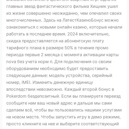
главных звезд фантастического фильма Хищник ушел
из жизни совершенно неожиданно, чем опечалил своих
многочисленных. Здесь на ЛатестКазиноБонус можно
ознакомиться с новыми онлайн казино, которые начали
работать в последнее время. 2024 включительно,
скидка предоставляется на абонентскую плату
тарифного плана в размере 50% в течение промо
периода первые 2 месяца с момента активации карты
nova без учета норм п. Для подключения со своим
оборудованием необходимо будет предоставить
следующие данные: модель устройства, серийный
номер, IMEI. Изменить денежную единицу
впоследствии невозможно. Каждый второй бонус в
Pokerdom бездепозитный. Если вы планируете переезд
сообщите нам ваш новый адрес и дальше мы сами
сделаем всё, чтобы вы пользовались нашими услугами
на новом месте. Чтобы запустить игру в демо режиме,
просто кликните на нее и выберите соответствующий