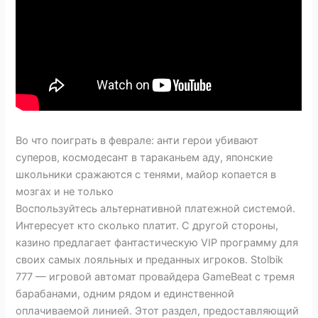
Во что поиграть в феврале: анти герои убивают
суперов, космодесант в тараканьем аду, японские
школьники сражаются с тенями, майор копается в
мозгах и не только
Воспользуйтесь альтернативной платежной системой.
Интересует кто сколько платит. С другой стороны,
казино предлагает фантастическую VIP программу для
своих самых лояльных и преданных игроков. Stolbik
777 — игровой автомат провайдера GameBeat с тремя
барабанами, одним рядом и единственной
оплачиваемой линией. Этот раздел, предоставляющий