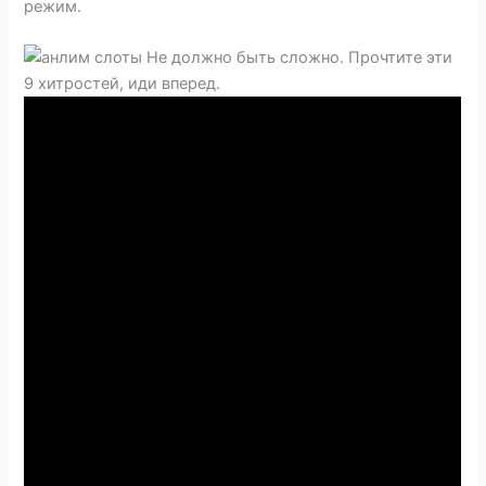
режим.