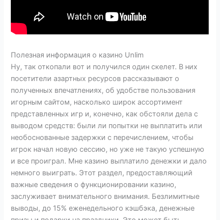
Полезная информация о казино Unlim
Ну, так откопали вот и получился один скелет. В них
посетители азартных ресурсов рассказывают о
полученных впечатлениях, об удобстве пользования
игорным сайтом, насколько широк ассортимент
представленных игр и, конечно, как обстояли дела с
выводом средств: были ли попытки не выплатить или
необоснованные задержки с перечислением, чтобы
игрок начал новую сессию, но уже не такую успешную
и все проиграл. Мне казино выплатило денежки и дало
немного выиграть. Этот раздел, предоставляющий
важные сведения о функционировании казино,
заслуживает внимательного внимания. Безлимитные
выводы, до 15% еженедельного кэшбэка, денежные