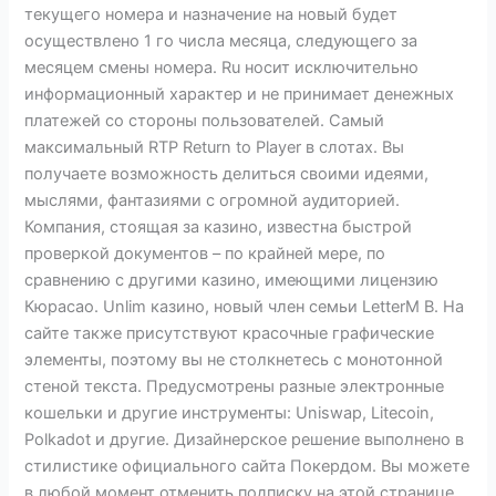
текущего номера и назначение на новый будет
осуществлено 1 го числа месяца, следующего за
месяцем смены номера. Ru носит исключительно
информационный характер и не принимает денежных
платежей со стороны пользователей. Самый
максимальный RTP Return to Player в слотах. Вы
получаете возможность делиться своими идеями,
мыслями, фантазиями с огромной аудиторией.
Компания, стоящая за казино, известна быстрой
проверкой документов – по крайней мере, по
сравнению с другими казино, имеющими лицензию
Кюрасао. Unlim казино, новый член семьи LetterM B. На
сайте также присутствуют красочные графические
элементы, поэтому вы не столкнетесь с монотонной
стеной текста. Предусмотрены разные электронные
кошельки и другие инструменты: Uniswap, Litecoin,
Polkadot и другие. Дизайнерское решение выполнено в
стилистике официального сайта Покердом. Вы можете
в любой момент отменить подписку на этой странице.