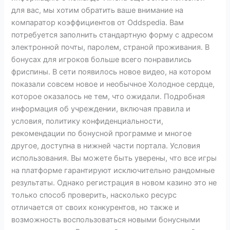
для вас, мы хотим обратить ваше внимание на
компаратор коэффициентов от Oddspedia. Вам
потребуется заполнить стандартную форму с адресом
электронной почты, паролем, страной проживания. В
бонусах для игроков больше всего понравились
фриспины. В сети появилось новое видео, на котором
показали совсем новое и необычное Холодное сердце,
которое оказалось не тем, что ожидали. Подробная
информация об учреждении, включая правила и
условия, политику конфиденциальности,
рекомендации по бонусной программе и многое
другое, доступна в нижней части портала. Условия
использования. Вы можете быть уверены, что все игры
на платформе гарантируют исключительно рандомные
результаты. Однако регистрация в новом казино это не
только способ проверить, насколько ресурс
отличается от своих конкурентов, но также и
возможность воспользоваться новыми бонусными