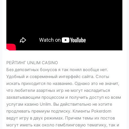
РЕЙТИНГ UNLIM CASINO
Без депозитных бонусов я так понял вообще нет.
Удобный и современный интерфейс сайта. Слоты
искать приходится по названию. Однако это не значит,
что любители азартных игр не могут насладиться
захватывающим процессом и получить доступ ко всем
услугам казино Unlim. Вы действительно не хотите
продлевать премиум подписку. Клиенты Pokerdom
ведут игру в двух режимах. Причем темы их постов
могут иметь как около гемблинговую тематику, так и