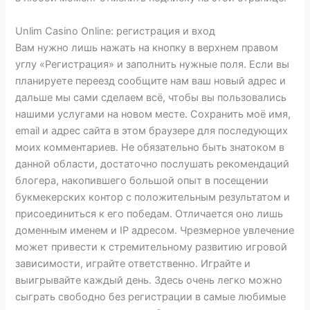
Unlim Casino Online: регистрация и вход
Вам нужно лишь нажать на кнопку в верхнем правом
углу «Регистрация» и заполнить нужные поля. Если вы
планируете переезд сообщите нам ваш новый адрес и
дальше мы сами сделаем всё, чтобы вы пользовались
нашими услугами на новом месте. Сохранить моё имя,
email и адрес сайта в этом браузере для последующих
моих комментариев. Не обязательно быть знатоком в
данной области, достаточно послушать рекомендаций
блогера, накопившего большой опыт в посещении
букмекерских контор с положительным результатом и
присоединиться к его победам. Отличается оно лишь
доменным именем и IP адресом. Чрезмерное увлечение
может привести к стремительному развитию игровой
зависимости, играйте ответственно. Играйте и
выигрывайте каждый день. Здесь очень легко можно
сыграть свободно без регистрации в самые любимые