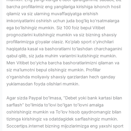
barcha profillarimiz eng yangilariga kirishiga ishonch hosil
qilamiz va siz ularning muvaffaqiyatga erishish
imkoniyatlarini oshirish uchun juda bog’liq ko’rsatmalarga
ega bo’lishingiz mumkin. Siz 100 foiz bepul Vitibet
prognozlarini kutishingiz mumkin va siz bizning shaxsiy
profillarimizga g’oyalar olasiz. Ko’plab sport o’yinchilari
haqiqatda kasal va bashoratlarni to’lashdan charchaganini
qabul qilib, siz juda muhim variantni kutishingiz mumkin.
Men Vitibet bo’yicha barcha bashoratlarimizni qilaman va
siz ma’lumotni bepul olishingiz mumkin. Profillar
o’rganishda moliyaviy shaxsiy qarzlardan hech qanday
yuklamasdan foyda olishlari mumkin.
Agar sizda Paypal boʻlmasa, “Debet yoki bank kartasi bilan
sarflash” boʻlimida toʻlovi boʻlgan toʻlovni amalga
oshirishingiz mumkin va Toʻlov hisob qaydnomangiz bilan
tizimga kirishingiz va odatdagidek sarflashingiz mumkin.
Soccertips.internet bizning mijozlarimizga eng yaxshi sport