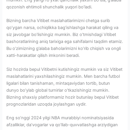
qozonish ehtimoli shunchalik yuqori bo’ladi.
Bizning barcha Vitibet maslahatlarimizni chetga surib
qo’ygan narsa, ochiqlikka bag’ishlashga harakat qiling va
siz javobgar bo’lishingiz mumkin. Biz o’tmishdagi Vitibet
bashoratlarining aniq tarixiga ega sahifalarni taqdim etamiz.
Bu o’zimizning g’alaba baholarimizni ko’rib chiqish va ongli
xatti-harakatlar qilish imkonini beradi.
Siz hozirda bepul Vitibetni kutishingiz mumkin va siz Vitibet
maslahatlarini yaxshilashingiz mumkin. Men barcha futbol
ligalari bilan tanishaman, mintaqaviydan tortib, butun
dunyo bo’ylab global turnirlar o’tkazishingiz mumkin.
Bizning shaxsiy platformamiz hozir butunlay bepul Vitibet
prognozlaridan uzoqda joylashgan uydir.
Eng so’nggi 2024 yilgi NBA murabbiyi nominatsiyasida
afzalliklar, da’vogarlar va qo’llab-quvvatlashga arziydigan