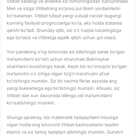
Vitibet katalogi va analitika siz tomoningizdan tushuntiriladi.
Men va sizga Vitibetning ko’proq pul tikish yordamlarini
ko’rsataman. Vitibet tufayli yangi yutuqli narxlar bugungi
kunning faoliyati prognozlariga ko’ra, aks holda statarea
qarshi bo’ladi. Shunday qilib, siz o’z nuqtai nazaringizga
ega bo’lasiz va Vitibetga egalik qilish uchun gol olasiz.
Yon panelning o’ng tomonida siz bilishingiz kerak bo’lgan
ma’lumotlarni ko’rish uchun shunchaki Bukmeyker
sharhlarini bosishingiz kerak. Keyin biz ko’rmoqchi bo’lgan
ma’lumotni o’z ichiga olgan to’g’ri marshrutni afzal
ko’rishingiz mumkin. Siz bir nechta fikrlar asosida eng
yangi bukkerlarga ega bo’lishingiz mumkin. Afsuski, siz
Vitibet-dan kun davomida bilimga oid ma’lumotlarni
ko’rsatishingiz mumkin.
Shunga qaramay, biz matematik tadqiqotlarni hisobga
olgan holda eng ishonchli Vitibet bashoratlarini taqdim
etamiz va siz tarixiy tadqiqot qilishingiz mumkin. Guruhni