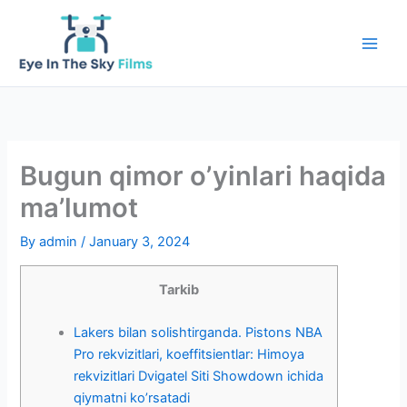
Skip
to
content
Bugun qimor o’yinlari haqida
ma’lumot
By
admin
/
January 3, 2024
Tarkib
Lakers bilan solishtirganda. Pistons NBA
Pro rekvizitlari, koeffitsientlar: Himoya
rekvizitlari Dvigatel Siti Showdown ichida
qiymatni ko’rsatadi