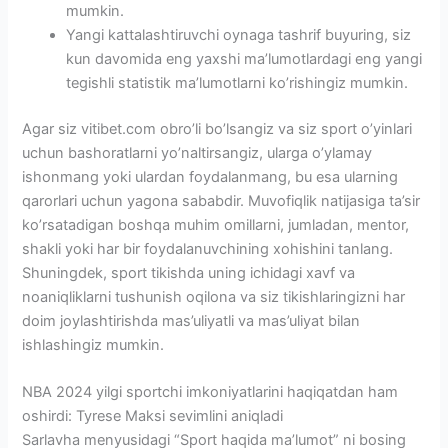
mumkin.
Yangi kattalashtiruvchi oynaga tashrif buyuring, siz
kun davomida eng yaxshi ma’lumotlardagi eng yangi
tegishli statistik ma’lumotlarni ko’rishingiz mumkin.
Agar siz vitibet.com obro’li bo’lsangiz va siz sport o’yinlari
uchun bashoratlarni yo’naltirsangiz, ularga o’ylamay
ishonmang yoki ulardan foydalanmang, bu esa ularning
qarorlari uchun yagona sababdir. Muvofiqlik natijasiga ta’sir
ko’rsatadigan boshqa muhim omillarni, jumladan, mentor,
shakli yoki har bir foydalanuvchining xohishini tanlang.
Shuningdek, sport tikishda uning ichidagi xavf va
noaniqliklarni tushunish oqilona va siz tikishlaringizni har
doim joylashtirishda mas’uliyatli va mas’uliyat bilan
ishlashingiz mumkin.
NBA 2024 yilgi sportchi imkoniyatlarini haqiqatdan ham
oshirdi: Tyrese Maksi sevimlini aniqladi
Sarlavha menyusidagi “Sport haqida ma’lumot” ni bosing