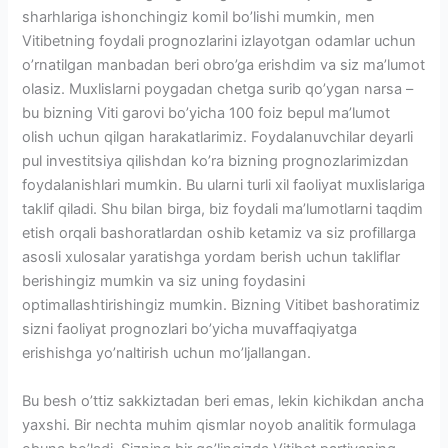
sharhlariga ishonchingiz komil bo’lishi mumkin, men
Vitibetning foydali prognozlarini izlayotgan odamlar uchun
o’rnatilgan manbadan beri obro’ga erishdim va siz ma’lumot
olasiz. Muxlislarni poygadan chetga surib qo’ygan narsa –
bu bizning Viti garovi bo’yicha 100 foiz bepul ma’lumot
olish uchun qilgan harakatlarimiz. Foydalanuvchilar deyarli
pul investitsiya qilishdan ko’ra bizning prognozlarimizdan
foydalanishlari mumkin. Bu ularni turli xil faoliyat muxlislariga
taklif qiladi. Shu bilan birga, biz foydali ma’lumotlarni taqdim
etish orqali bashoratlardan oshib ketamiz va siz profillarga
asosli xulosalar yaratishga yordam berish uchun takliflar
berishingiz mumkin va siz uning foydasini
optimallashtirishingiz mumkin. Bizning Vitibet bashoratimiz
sizni faoliyat prognozlari bo’yicha muvaffaqiyatga
erishishga yo’naltirish uchun mo’ljallangan.
Bu besh o’ttiz sakkiztadan beri emas, lekin kichikdan ancha
yaxshi. Bir nechta muhim qismlar noyob analitik formulaga