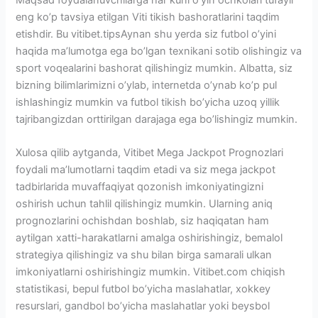
eng ko’p tavsiya etilgan Viti tikish bashoratlarini taqdim
etishdir. Bu vitibet.tipsAynan shu yerda siz futbol o’yini
haqida ma’lumotga ega bo’lgan texnikani sotib olishingiz va
sport voqealarini bashorat qilishingiz mumkin. Albatta, siz
bizning bilimlarimizni o’ylab, internetda o’ynab ko’p pul
ishlashingiz mumkin va futbol tikish bo’yicha uzoq yillik
tajribangizdan orttirilgan darajaga ega bo’lishingiz mumkin.
Xulosa qilib aytganda, Vitibet Mega Jackpot Prognozlari
foydali ma’lumotlarni taqdim etadi va siz mega jackpot
tadbirlarida muvaffaqiyat qozonish imkoniyatingizni
oshirish uchun tahlil qilishingiz mumkin. Ularning aniq
prognozlarini ochishdan boshlab, siz haqiqatan ham
aytilgan xatti-harakatlarni amalga oshirishingiz, bemalol
strategiya qilishingiz va shu bilan birga samarali ulkan
imkoniyatlarni oshirishingiz mumkin. Vitibet.com chiqish
statistikasi, bepul futbol bo’yicha maslahatlar, xokkey
resurslari, gandbol bo’yicha maslahatlar yoki beysbol