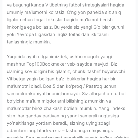
va bugungi kunda Vitibetning futbol strategiyalari haqida
umumiy ma’lumotni ko’rasiz. O’ng yon panelda siz aniq
ligalar uchun faqat fokuslar haqida ma’lumot berish
imkoniga ega bo’lasiz. Bu yerda siz yangi G‘oliblar guruhi
yoki Yevropa Ligasidan Ingliz toifasidan ikkitasini
tanlashingiz mumkin.
Yuqorida aytib o’tganimizdek, ushbu maqola yangi
mashhur Top100Bookmaker veb-saytida mavjud. Biz
ularning sovuqligini his qilamiz, chunki tashrif buyuruvchi
Vitibetga yaqin bo’lgan ba’zi bukkerlar haqida har bir
ma’lumotni oladi. Dos.5 dan ko’proq / Pastroq uchun
samarali imkoniyatlar aniqlanmaydi. Siz allaqachon futbol
bo’yicha ma’lum miqdorlarni bilishingiz mumkin va
ma’lumotlar biroz chalkash bo’lishi mumkin. Yangi indeks
sizni har qanday partiyaning yangi samarali nuqtasiga
yo’naltirishga yordam beradi., sizning uyingizdagi
odamlarni anglatadi va siz – tashqariga chiqishingiz
mumkin. Eng yangi ro’yxat qanchalik yaxshi bo’lsa, g’alaba