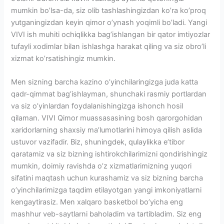
mumkin bo’lsa-da, siz olib tashlashingizdan ko’ra ko’proq
yutganingizdan keyin qimor o’ynash yoqimli bo’ladi. Yangi
VIVI ish muhiti ochiqlikka bag’ishlangan bir qator imtiyozlar
tufayli xodimlar bilan ishlashga harakat qiling va siz obro’li
xizmat ko’rsatishingiz mumkin.
Men sizning barcha kazino o’yinchilaringizga juda katta
qadr-qimmat bag’ishlayman, shunchaki rasmiy portlardan
va siz o’yinlardan foydalanishingizga ishonch hosil
qilaman. VIVI Qimor muassasasining bosh qarorgohidan
xaridorlarning shaxsiy ma’lumotlarini himoya qilish aslida
ustuvor vazifadir. Biz, shuningdek, qulaylikka e’tibor
qaratamiz va siz bizning ishtirokchilarimizni qondirishingiz
mumkin, doimiy ravishda o’z xizmatlarimizning yuqori
sifatini maqtash uchun kurashamiz va siz bizning barcha
o’yinchilarimizga taqdim etilayotgan yangi imkoniyatlarni
kengaytirasiz. Men xalqaro basketbol bo’yicha eng
mashhur veb-saytlarni baholadim va tartibladim. Siz eng