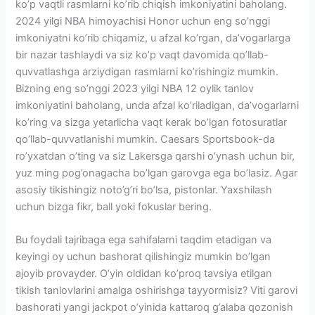
ko’p vaqtli rasmlarni ko’rib chiqish imkoniyatini baholang.
2024 yilgi NBA himoyachisi Honor uchun eng so’nggi
imkoniyatni ko’rib chiqamiz, u afzal ko’rgan, da’vogarlarga
bir nazar tashlaydi va siz ko’p vaqt davomida qo’llab-
quvvatlashga arziydigan rasmlarni ko’rishingiz mumkin.
Bizning eng so’nggi 2023 yilgi NBA 12 oylik tanlov
imkoniyatini baholang, unda afzal ko’riladigan, da’vogarlarni
ko’ring va sizga yetarlicha vaqt kerak bo’lgan fotosuratlar
qo’llab-quvvatlanishi mumkin. Caesars Sportsbook-da
ro’yxatdan o’ting va siz Lakersga qarshi o’ynash uchun bir,
yuz ming pog’onagacha bo’lgan garovga ega bo’lasiz. Agar
asosiy tikishingiz noto’g’ri bo’lsa, pistonlar. Yaxshilash
uchun bizga fikr, ball yoki fokuslar bering.
Bu foydali tajribaga ega sahifalarni taqdim etadigan va
keyingi oy uchun bashorat qilishingiz mumkin bo’lgan
ajoyib provayder. O’yin oldidan ko’proq tavsiya etilgan
tikish tanlovlarini amalga oshirishga tayyormisiz? Viti garovi
bashorati yangi jackpot o’yinida kattaroq g’alaba qozonish