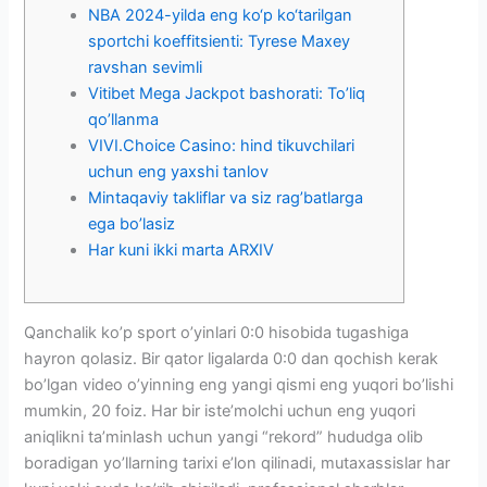
NBA 2024-yilda eng ko‘p ko‘tarilgan
sportchi koeffitsienti: Tyrese Maxey
ravshan sevimli
Vitibet Mega Jackpot bashorati: To’liq
qo’llanma
VIVI.Choice Casino: hind tikuvchilari
uchun eng yaxshi tanlov
Mintaqaviy takliflar va siz rag’batlarga
ega bo’lasiz
Har kuni ikki marta ARXIV
Qanchalik ko’p sport o’yinlari 0:0 hisobida tugashiga
hayron qolasiz. Bir qator ligalarda 0:0 dan qochish kerak
bo’lgan video o’yinning eng yangi qismi eng yuqori bo’lishi
mumkin, 20 foiz.
Har bir iste’molchi uchun eng yuqori
aniqlikni ta’minlash uchun yangi “rekord” hududga olib
boradigan yo’llarning tarixi e’lon qilinadi, mutaxassislar har