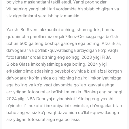
bo’yicha maslahatlarni taklif etadi. Yangi prognozlar
Vitibetning yangi tahlillari yordamida hisoblab chiqilgan va
siz algoritmlarni yaratishingiz mumkin.
Yaxshi BetRivers akkauntini oching, shuningdek, barcha
qo’shimcha parollarimiz orqali 76ers-Celticsga ega bo’lish
uchun 500 ga teng boshqa garovga ega bo’ling. Afzalliklar,
da’vogarlar va qo’llab-quvvatlashga arziydigan ko’p vaqtli
fotosuratlar orqali bizning eng so’nggi 2023 yilgi FIBA ​​
Globe Glass imkoniyatimizga ega bo’ling. 2024 yilgi
erkaklar olimpiadasining beysbol o‘yinida bizni afzal ko‘rgan
da’vogarlar ko‘rinishida o‘zimizning hozirgi imkoniyatimizga
ega bo‘ling va ko‘p vaqt davomida qo‘llab-quvvatlashga
arziydigan fotosuratlar bo‘lishi mumkin. Bizning eng so’nggi
2024 yilgi NBA Debriyaj o’yinchisini “Yilning eng yaxshi
o’yinchisi” mukofoti imkoniyatini sevimlilar, da’vogarlar bilan
baholang va siz ko’p vaqt davomida qo’llab-quvvatlashga
arziydigan fotosuratlarga ega bo’lasiz.