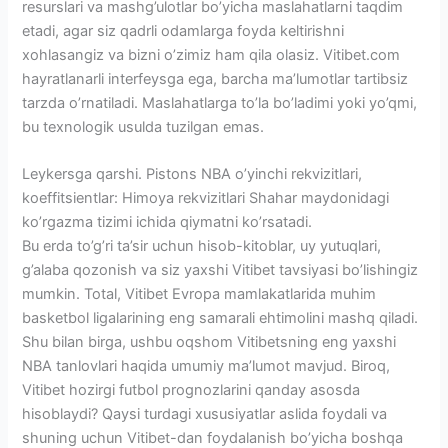
resurslari va mashg’ulotlar bo’yicha maslahatlarni taqdim
etadi, agar siz qadrli odamlarga foyda keltirishni
xohlasangiz va bizni o’zimiz ham qila olasiz. Vitibet.com
hayratlanarli interfeysga ega, barcha ma’lumotlar tartibsiz
tarzda o’rnatiladi. Maslahatlarga to’la bo’ladimi yoki yo’qmi,
bu texnologik usulda tuzilgan emas.
Leykersga qarshi. Pistons NBA o’yinchi rekvizitlari,
koeffitsientlar: Himoya rekvizitlari Shahar maydonidagi
ko’rgazma tizimi ichida qiymatni ko’rsatadi.
Bu erda to’g’ri ta’sir uchun hisob-kitoblar, uy yutuqlari,
g’alaba qozonish va siz yaxshi Vitibet tavsiyasi bo’lishingiz
mumkin. Total, Vitibet Evropa mamlakatlarida muhim
basketbol ligalarining eng samarali ehtimolini mashq qiladi.
Shu bilan birga, ushbu oqshom Vitibetsning eng yaxshi
NBA tanlovlari haqida umumiy ma’lumot mavjud. Biroq,
Vitibet hozirgi futbol prognozlarini qanday asosda
hisoblaydi? Qaysi turdagi xususiyatlar aslida foydali va
shuning uchun Vitibet-dan foydalanish bo’yicha boshqa