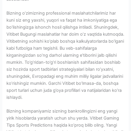
Bizning o’zimizning professional maslahatchilarimiz har
kuni siz eng yaxshi, yuqori va faqat ha imkoniyatiga ega
bo’lishingizga ishonch hosil qilishga intiladi. Shuningdek,
Vitibet Bugungi maslahatlar har doim o’z vaqtida kutmoqda.
Vitibetning xohishi ko’plab boshqa kalkulyatorlarda bo’lgani
kabi futbolga ham tegishli. Bu veb-sahifalarga
kirganingizdan so’ng darhol ularning e’tiborini jalb qilishi
mumkin. To’g’ridan-to’g’ri boshlanish sahifasidan boshlab
siz hozirda sport tadbirlari strategiyalari bilan ro’yxatni,
shuningdek, Evropadagi eng muhim milliy ligalar jadvallarini
ko’rishingiz mumkin. Garchi Vitibet bo’lmasa-da, boshqa
sport turlari uchun juda g’oya profillari va natijalaridan ko’ra
ishlaydi.
Bizning kompaniyamiz sizning bankrollingizni eng yangi
yirik hisoblarda yaratish uchun shu yerda. Vitibet Gaming
Tips Sports Predictions haqida ko’proq bilib oling. Yangi