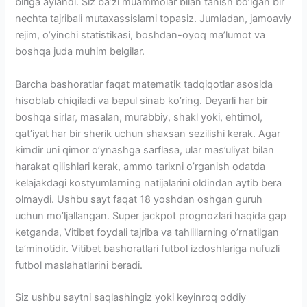
biriga aylandi. Siz ba’zi muammolar bilan tanish bo’lgan bir
nechta tajribali mutaxassislarni topasiz. Jumladan, jamoaviy
rejim, o’yinchi statistikasi, boshdan-oyoq ma’lumot va
boshqa juda muhim belgilar.
Barcha bashoratlar faqat matematik tadqiqotlar asosida
hisoblab chiqiladi va bepul sinab ko’ring. Deyarli har bir
boshqa sirlar, masalan, murabbiy, shakl yoki, ehtimol,
qat’iyat har bir sherik uchun shaxsan sezilishi kerak. Agar
kimdir uni qimor o’ynashga sarflasa, ular mas’uliyat bilan
harakat qilishlari kerak, ammo tarixni o’rganish odatda
kelajakdagi kostyumlarning natijalarini oldindan aytib bera
olmaydi. Ushbu sayt faqat 18 yoshdan oshgan guruh
uchun mo’ljallangan. Super jackpot prognozlari haqida gap
ketganda, Vitibet foydali tajriba va tahlillarning o’rnatilgan
ta’minotidir. Vitibet bashoratlari futbol izdoshlariga nufuzli
futbol maslahatlarini beradi.
Siz ushbu saytni saqlashingiz yoki keyinroq oddiy