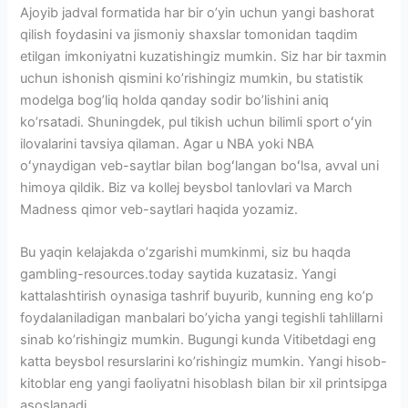
Ajoyib jadval formatida har bir o’yin uchun yangi bashorat
qilish foydasini va jismoniy shaxslar tomonidan taqdim
etilgan imkoniyatni kuzatishingiz mumkin. Siz har bir taxmin
uchun ishonish qismini ko’rishingiz mumkin, bu statistik
modelga bog’liq holda qanday sodir bo’lishini aniq
ko’rsatadi. Shuningdek, pul tikish uchun bilimli sport oʻyin
ilovalarini tavsiya qilaman. Agar u NBA yoki NBA
oʻynaydigan veb-saytlar bilan bogʻlangan boʻlsa, avval uni
himoya qildik. Biz va kollej beysbol tanlovlari va March
Madness qimor veb-saytlari haqida yozamiz.
Bu yaqin kelajakda o’zgarishi mumkinmi, siz bu haqda
gambling-resources.today saytida kuzatasiz. Yangi
kattalashtirish oynasiga tashrif buyurib, kunning eng ko’p
foydalaniladigan manbalari bo’yicha yangi tegishli tahlillarni
sinab ko’rishingiz mumkin. Bugungi kunda Vitibetdagi eng
katta beysbol resurslarini ko’rishingiz mumkin. Yangi hisob-
kitoblar eng yangi faoliyatni hisoblash bilan bir xil printsipga
asoslanadi.