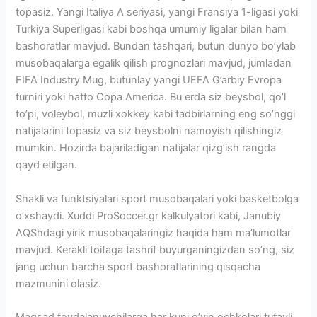
topasiz. Yangi Italiya A seriyasi, yangi Fransiya 1-ligasi yoki
Turkiya Superligasi kabi boshqa umumiy ligalar bilan ham
bashoratlar mavjud. Bundan tashqari, butun dunyo bo’ylab
musobaqalarga egalik qilish prognozlari mavjud, jumladan
FIFA Industry Mug, butunlay yangi UEFA G’arbiy Evropa
turniri yoki hatto Copa America. Bu erda siz beysbol, qo’l
to’pi, voleybol, muzli xokkey kabi tadbirlarning eng so’nggi
natijalarini topasiz va siz beysbolni namoyish qilishingiz
mumkin. Hozirda bajariladigan natijalar qizg’ish rangda
qayd etilgan.
Shakli va funktsiyalari sport musobaqalari yoki basketbolga
o’xshaydi. Xuddi ProSoccer.gr kalkulyatori kabi, Janubiy
AQShdagi yirik musobaqalaringiz haqida ham ma’lumotlar
mavjud. Kerakli toifaga tashrif buyurganingizdan so’ng, siz
jang uchun barcha sport bashoratlarining qisqacha
mazmunini olasiz.
Maqsad foydalanuvchilarga har kuni o’yin ochkolari tufayli