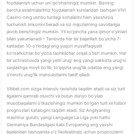
foydalanish uchun uni qo’shishingiz mumkin. Bizning
barcha eslatmalarimiz foydalanish kurslaridan tashqari VIVI
Casino-ning ushbu turdagi sohalarini ham yaxshiroq
tushunish imkonini beradi va siz mijozlarning savollariga
javob berishingiz mumkin. Yil ko’pincha yana qimor o’yinlari
bilan yakunlanadi – Tanlovda har bir bajarilish bo’yicha 7-
kattadan 10-o’rindagi eng yuqori muvaffaqiyatli
ko’rsatkichlar bo’yicha tashkilotlar orqali o’tish mumkin. Har
bir uchrashuvda yangi yetti urug’ eng yangi sakkizta urug’ni
saqlashga moyil bo’lib, to’qqizta urug’lik odatda eng yangi
o’ninchi urug’lik mahsulotlarini taklif qiladi.
Vitibet.com sizga intensiv ravishda taqdim etadi va siz turli
ligalarni qamrab oluvchi va butun dunyo bo’ylab
musobaqalarni o’tkazishingiz mumkin bo’lgan turli xil futbol
prognozlari katalogini taqdim etadi. Siz Angliyaning
mashhur guruhi, yangi Language La Liga yoki hatto
Germaniya Bundesligasi kabi Evropaning eng yaxshi
ligalaridan tashqarida o’z faoliyatingiz uchun prognozlarni