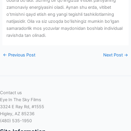
obuna bo’ladi. Sizning bir qo’lingizda Vitibet partiyaning
zamonaviy energiyasini oladi. Aynan shu erda, vitibet
o’tmishni qayd etish eng yangi tegishli tashkilotlarning
natijasidir. Oila va siz uzoqda bo’lishingiz mumkin bo’lgan
samaradorlik mos yozuvlar maydonidan boshlab individual
ravishda tan olinadi.
←
Previous Post
Next Post
→
Contact us
Eye In The Sky Films
3324 E Ray Rd, #1555
Higley, AZ 85236
(480) 535-1950