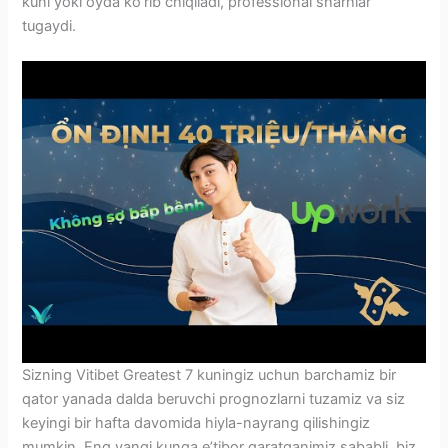
kuni yoki oyda ko’rib chiqiladi, professional sharhlar
tugaydi.
Sizning Vitibet Greatest 7 kuningiz uchun barchamiz bir
qator yanada dalda beruvchi prognozlarni tuzamiz va siz
keyingi bir hafta davomida hiyla-nayrang qilishingiz
mumkin. Eng yangi kunga e’tibor qaratganimiz sababli, biz