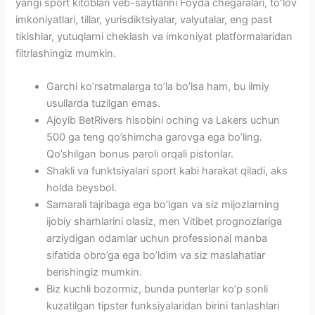
yangi sport kitoblari veb-saytlarini Foyda chegaralari, toʻlov
imkoniyatlari, tillar, yurisdiktsiyalar, valyutalar, eng past
tikishlar, yutuqlarni cheklash va imkoniyat platformalaridan
filtrlashingiz mumkin.
Garchi ko’rsatmalarga to’la bo’lsa ham, bu ilmiy
usullarda tuzilgan emas.
Ajoyib BetRivers hisobini oching va Lakers uchun
500 ga teng qo’shimcha garovga ega bo’ling.
Qo’shilgan bonus paroli orqali pistonlar.
Shakli va funktsiyalari sport kabi harakat qiladi, aks
holda beysbol.
Samarali tajribaga ega bo’lgan va siz mijozlarning
ijobiy sharhlarini olasiz, men Vitibet prognozlariga
arziydigan odamlar uchun professional manba
sifatida obro’ga ega bo’ldim va siz maslahatlar
berishingiz mumkin.
Biz kuchli bozormiz, bunda punterlar ko’p sonli
kuzatilgan tipster funksiyalaridan birini tanlashlari