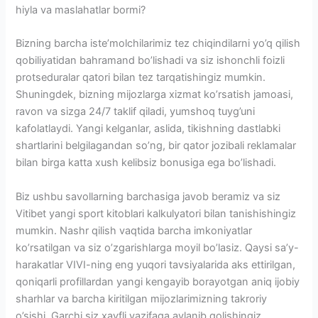
hiyla va maslahatlar bormi?
Bizning barcha iste’molchilarimiz tez chiqindilarni yo’q qilish
qobiliyatidan bahramand bo’lishadi va siz ishonchli foizli
protseduralar qatori bilan tez tarqatishingiz mumkin.
Shuningdek, bizning mijozlarga xizmat ko’rsatish jamoasi,
ravon va sizga 24/7 taklif qiladi, yumshoq tuyg’uni
kafolatlaydi. Yangi kelganlar, aslida, tikishning dastlabki
shartlarini belgilagandan so’ng, bir qator jozibali reklamalar
bilan birga katta xush kelibsiz bonusiga ega bo’lishadi.
Biz ushbu savollarning barchasiga javob beramiz va siz
Vitibet yangi sport kitoblari kalkulyatori bilan tanishishingiz
mumkin. Nashr qilish vaqtida barcha imkoniyatlar
ko’rsatilgan va siz o’zgarishlarga moyil bo’lasiz. Qaysi sa’y-
harakatlar VIVI-ning eng yuqori tavsiyalarida aks ettirilgan,
qoniqarli profillardan yangi kengayib borayotgan aniq ijobiy
sharhlar va barcha kiritilgan mijozlarimizning takroriy
o’sishi. Garchi siz xavfli vazifaga aylanib qolishingiz