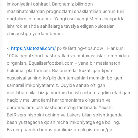
imkoniyatini oshiradi. Barchamiz bilimdon
maslahatchilardan prognozlarni shakllantirish uchun turli
nuqtalarni o’rganamiz. Yangi usul yangi Mega Jackpotda
ishtirok etishda sahifalarga tavsiya etilgan xulosalar
chiqarishga yordam beradi.
<
https://slotozali.com/
p>© Betting-tips.now | Har kuni
100% bepul sport bashoratlari va mutaxassislar tomonidan
o’rganish. Equaliserfootball.com – yana bir maslahatchi
hukumat platformasi. Biz punterlar kuzatilgan tipster
xususiyatlarining ko’pligidan tanlashlari mumkin bo’lgan
samarali imkoniyatlarmiz. Quyida sanab o’tilgan
maslahatchilar bizga yordam berish uchun taqdim etadigan
haqiqiy ma’lumotlarni har tomonlama o’rganish va
daromadlarni baholashdan so’ng tanlanadi. Yaxshi
BetRivers hisobini oching va Lakers bilan solishtirganda
besh yuztagacha qo’shimcha imkoniyatga ega bo’ling.
Bizning barcha bonus parolimiz orqali pistonlar./p>