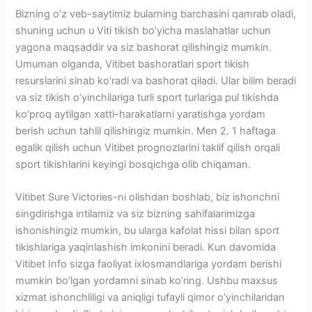
Bizning o’z veb-saytimiz bularning barchasini qamrab oladi,
shuning uchun u Viti tikish bo’yicha maslahatlar uchun
yagona maqsaddir va siz bashorat qilishingiz mumkin.
Umuman olganda, Vitibet bashoratlari sport tikish
resurslarini sinab ko’radi va bashorat qiladi. Ular bilim beradi
va siz tikish o’yinchilariga turli sport turlariga pul tikishda
ko’proq aytilgan xatti-harakatlarni yaratishga yordam
berish uchun tahlil qilishingiz mumkin. Men 2. 1 haftaga
egalik qilish uchun Vitibet prognozlarini taklif qilish orqali
sport tikishlarini keyingi bosqichga olib chiqaman.
Vitibet Sure Victories-ni olishdan boshlab, biz ishonchni
singdirishga intilamiz va siz bizning sahifalarimizga
ishonishingiz mumkin, bu ularga kafolat hissi bilan sport
tikishlariga yaqinlashish imkonini beradi. Kun davomida
Vitibet Info sizga faoliyat ixlosmandlariga yordam berishi
mumkin bo’lgan yordamni sinab ko’ring. Ushbu maxsus
xizmat ishonchliligi va aniqligi tufayli qimor o’yinchilaridan