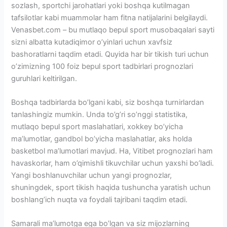
sozlash, sportchi jarohatlari yoki boshqa kutilmagan
tafsilotlar kabi muammolar ham fitna natijalarini belgilaydi.
Venasbet.com – bu mutlaqo bepul sport musobaqalari sayti
sizni albatta kutadiqimor o’yinlari uchun xavfsiz
bashoratlarni taqdim etadi. Quyida har bir tikish turi uchun
o’zimizning 100 foiz bepul sport tadbirlari prognozlari
guruhlari keltirilgan.
Boshqa tadbirlarda bo’lgani kabi, siz boshqa turnirlardan
tanlashingiz mumkin. Unda to’g’ri so’nggi statistika,
mutlaqo bepul sport maslahatlari, xokkey bo’yicha
ma’lumotlar, gandbol bo’yicha maslahatlar, aks holda
basketbol ma’lumotlari mavjud. Ha, Vitibet prognozlari ham
havaskorlar, ham o’qimishli tikuvchilar uchun yaxshi bo’ladi.
Yangi boshlanuvchilar uchun yangi prognozlar,
shuningdek, sport tikish haqida tushuncha yaratish uchun
boshlang’ich nuqta va foydali tajribani taqdim etadi.
Samarali ma’lumotga ega bo’lgan va siz mijozlarning