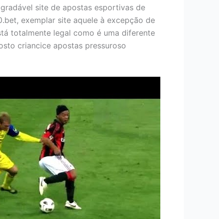
gradável site de apostas esportivas de
0.bet, exemplar site aquele à excepção de
stá totalmente legal como é uma diferente
posto criancice apostas pressuroso