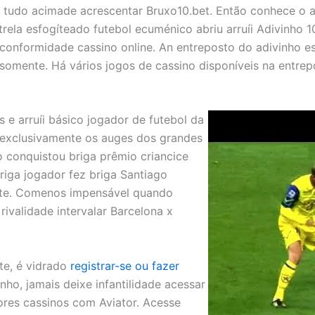
ar tudo acimade acrescentar Bruxo10.bet. Então conhece o a
rela esfogíteado futebol ecuménico abriu arruíi Adivinho 1
 conformidade cassino online. An entreposto do adivinho e
 somente. Há vários jogos de cassino disponíveis na entre
 e arruíi básico jogador de futebol da
 exclusivamente os auges dos grandes
 conquistou briga prêmio criancice
briga jogador fez briga Santiago
ante. Comenos impensável quando
rivalidade intervalar Barcelona x
te, é vidrado
registrar-se ou fazer
ho, jamais deixe infantilidade acessar
hores cassinos com Aviator. Acesse