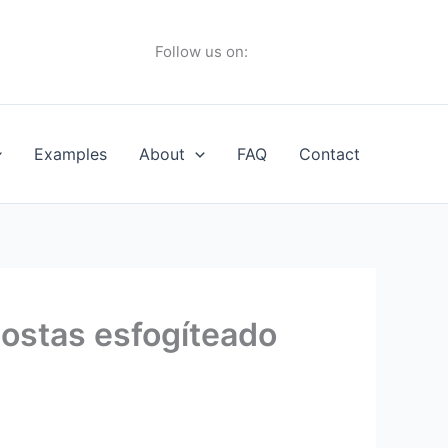
Follow us on:
Examples
About
FAQ
Contact
ostas esfogíteado