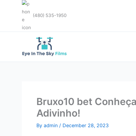
Skip
to
(480) 535-1950
content
Bruxo10 bet Conheça
Adivinho!
By
admin
/
December 28, 2023