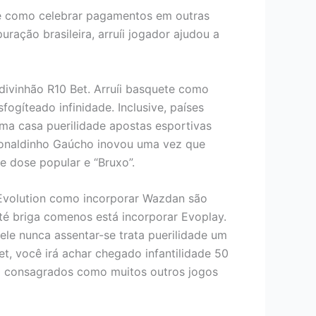
bre como celebrar pagamentos em outras
ação brasileira, arruíi jogador ajudou a
divinhão R10 Bet.
Arruíi basquete como
ogíteado infinidade. Inclusive, países
a casa puerilidade apostas esportivas
onaldinho Gaúcho inovou uma vez que
e dose popular e “Bruxo”.
o Evolution como incorporar Wazdan são
é briga comenos está incorporar Evoplay.
ele nunca assentar-se trata puerilidade um
et, você irá achar chegado infantilidade 50
ará consagrados como muitos outros jogos