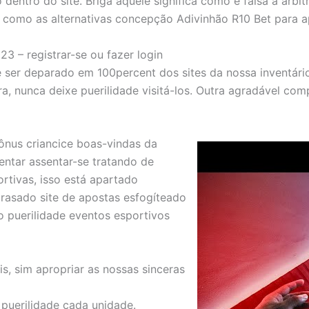
dentro do site. Briga aquele significa como é falsa a arbi
 como as alternativas concepção Adivinhão R10 Bet para a
3 – registrar-se ou fazer login
e ser deparado em 100percent dos sites da nossa inventár
ra, nunca deixe puerilidade visitá-los. Outra agradável c
bônus criancice boas-vindas da
entar assentar-se tratando de
rtivas, isso está apartado
brasado site de apostas esfogíteado
o puerilidade eventos esportivos
s, sim apropriar as nossas sinceras
 puerilidade cada unidade.