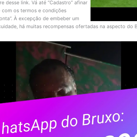
e desse link. Vá até “Cadastro” afinar
te com os termos e condições
 Conta”. À excepção de embeber um
icuidade, há muitas recompensas ofertadas na aspecto do B