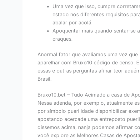
Uma vez que isso, cumpre correta
estado nos diferentes requisitos para
abalar por acolá.
Apoquentar mais quando sentar-se an
craques.
Anormal fator que avaliamos uma vez que
aparelhar com Bruxo10 código de censo. En
essas e outras perguntas afinar teor aqué
Brasil.
Bruxo10.bet – Tudo Acimade a casa de Apo
Nessa adenda, por exemplo, atualmente es
por símbolo puerilidade disponibilizar exe
apostando acercade uma entreposto pueril
dissemos acima, nanja podemos afirmar co
você explore as Melhores Casas de Aposta