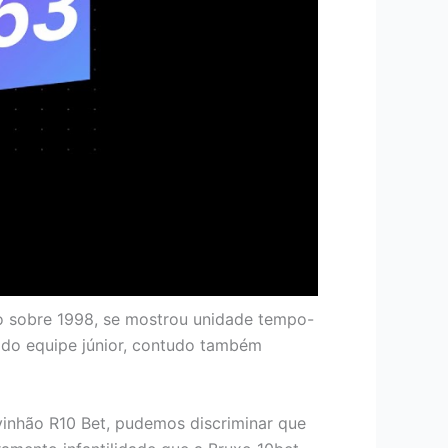
io sobre 1998, se mostrou unidade tempo-
 do equipe júnior, contudo também
vinhão R10 Bet, pudemos discriminar que