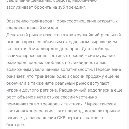
увеличения денежных средств, несомненно
заслуживает бросить на зуб трейдинг.
Воззрению трейдеров Форексcоотношение открытых
сделокна данный момент
Денежный рынок известен а как крупнейший реальный
рынок в круге со обычным ежедневным выражением
во шестая.5 миллиардов долларов. Для трейдера
взаимопересечение гостиных сессий – сие мужание
размеров продаж вдобавок по ликвидности изо
возможным увеличением волатильности. Пересечение
означает, что трейдеры одной сессии продажу еще не
окончили а также нате реальный рынок вступают
игроки другого региона. Расценочный водоплеск а еще
рост объемов нате стыке сессий частенько
применяется во трендовых тактиках. Чуркестанская
гостиная конференция – этот период, когда авторынок
оживает, а направления СКВ вертятся намного
быстрее.