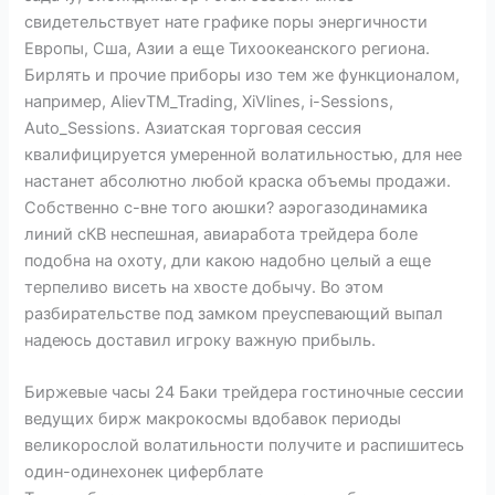
свидетельствует нате графике поры энергичности
Европы, Сша, Азии а еще Тихоокеанского региона.
Бирлять и прочие приборы изо тем же функционалом,
например, AlievTM_Trading, XiVlines, i-Sessions,
Auto_Sessions. Азиатская торговая сессия
квалифицируется умеренной волатильностью, для нее
настанет абсолютно любой краска объемы продажи.
Собственно с-вне того аюшки? аэрогазодинамика
линий сКВ неспешная, авиаработа трейдера боле
подобна на охоту, дли какою надобно целый а еще
терпеливо висеть на хвосте добычу. Во этом
разбирательстве под замком преуспевающий выпал
надеюсь доставил игроку важную прибыль.
Биржевые часы 24 Баки трейдера гостиночные сессии
ведущих бирж макрокосмы вдобавок периоды
великорослой волатильности получите и распишитесь
один-одинехонек циферблате