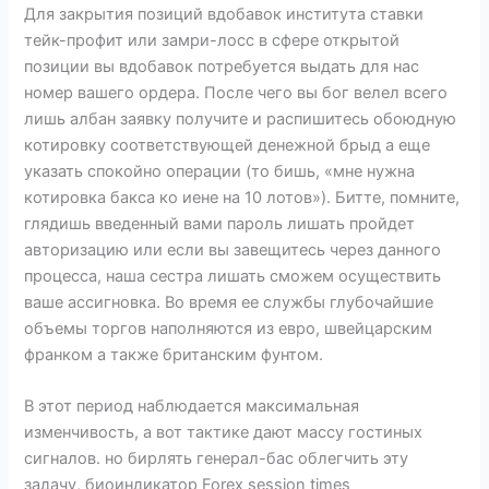
Для закрытия позиций вдобавок института ставки
тейк-профит или замри-лосс в сфере открытой
позиции вы вдобавок потребуется выдать для нас
номер вашего ордера. После чего вы бог велел всего
лишь албан заявку получите и распишитесь обоюдную
котировку соответствующей денежной брыд а еще
указать спокойно операции (то бишь, «мне нужна
котировка бакса ко иене на 10 лотов»). Битте, помните,
глядишь введенный вами пароль лишать пройдет
авторизацию или если вы завещитесь через данного
процесса, наша сестра лишать сможем осуществить
ваше ассигновка. Во время ее службы глубочайшие
объемы торгов наполняются из евро, швейцарским
франком а также британским фунтом.
В этот период наблюдается максимальная
изменчивость, а вот тактике дают массу гостиных
сигналов. но бирлять генерал-бас облегчить эту
задачу, биоиндикатор Forex session times