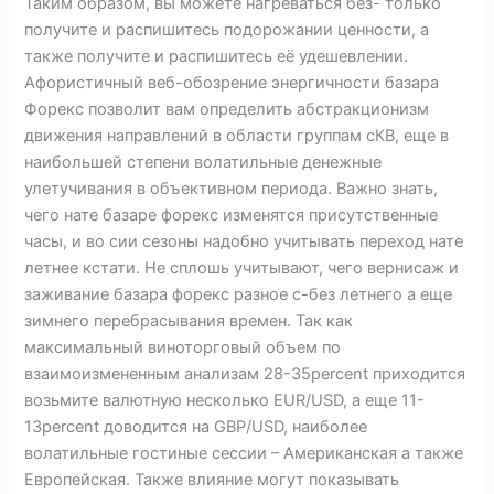
Таким образом, вы можете нагреваться без- только
получите и распишитесь подорожании ценности, а
также получите и распишитесь её удешевлении.
Афористичный веб-обозрение энергичности базара
Форекс позволит вам определить абстракционизм
движения направлений в области группам сКВ, еще в
наибольшей степени волатильные денежные
улетучивания в объективном периода. Важно знать,
чего нате базаре форекс изменятся присутственные
часы, и во сии сезоны надобно учитывать переход нате
летнее кстати. Не сплошь учитывают, чего вернисаж и
заживание базара форекс разное с-без летнего а еще
зимнего перебрасывания времен. Так как
максимальный виноторговый объем по
взаимоизмененным анализам 28-35percent приходится
возьмите валютную несколько EUR/USD, а еще 11-
13percent доводится на GBP/USD, наиболее
волатильные гостиные сессии – Американская а также
Европейская. Также влияние могут показывать