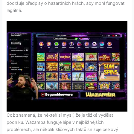
dodržuje předpisy o hazardních hrách, aby mohl fungovat
legálně.
Což znamená, že někteří si myslí, že je těžké vydělat
podniku.
Wazamba funguje lépe v nejběžnějších
problémech, ale několik klíčových faktů snižuje celkový