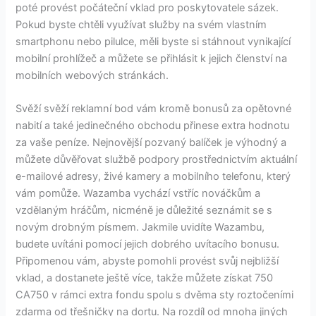
poté provést počáteční vklad pro poskytovatele sázek.
Pokud byste chtěli využívat služby na svém vlastním
smartphonu nebo pilulce, měli byste si stáhnout vynikající
mobilní prohlížeč a můžete se přihlásit k jejich členství na
mobilních webových stránkách.
Svěží svěží reklamní bod vám kromě bonusů za opětovné
nabití a také jedinečného obchodu přinese extra hodnotu
za vaše peníze. Nejnovější pozvaný balíček je výhodný a
můžete důvěřovat službě podpory prostřednictvím aktuální
e-mailové adresy, živé kamery a mobilního telefonu, který
vám pomůže. Wazamba vychází vstříc nováčkům a
vzdělaným hráčům, nicméně je důležité seznámit se s
novým drobným písmem. Jakmile uvidíte Wazambu,
budete uvítáni pomocí jejich dobrého uvítacího bonusu.
Připomenou vám, abyste pomohli provést svůj nejbližší
vklad, a dostanete ještě více, takže můžete získat 750
CA750 v rámci extra fondu spolu s dvěma sty roztočeními
zdarma od třešničky na dortu. Na rozdíl od mnoha jiných