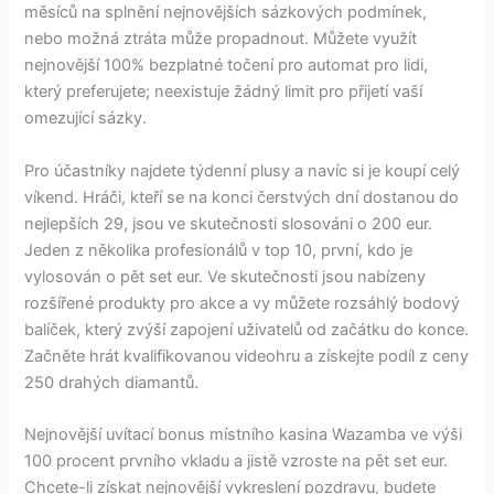
měsíců na splnění nejnovějších sázkových podmínek,
nebo možná ztráta může propadnout. Můžete využít
nejnovější 100% bezplatné točení pro automat pro lidi,
který preferujete; neexistuje žádný limit pro přijetí vaší
omezující sázky.
Pro účastníky najdete týdenní plusy a navíc si je koupí celý
víkend. Hráči, kteří se na konci čerstvých dní dostanou do
nejlepších 29, jsou ve skutečnosti slosováni o 200 eur.
Jeden z několika profesionálů v top 10, první, kdo je
vylosován o pět set eur. Ve skutečnosti jsou nabízeny
rozšířené produkty pro akce a vy můžete rozsáhlý bodový
balíček, který zvýší zapojení uživatelů od začátku do konce.
Začněte hrát kvalifikovanou videohru a získejte podíl z ceny
250 drahých diamantů.
Nejnovější uvítací bonus místního kasina Wazamba ve výši
100 procent prvního vkladu a jistě vzroste na pět set eur.
Chcete-li získat nejnovější vykreslení pozdravu, budete