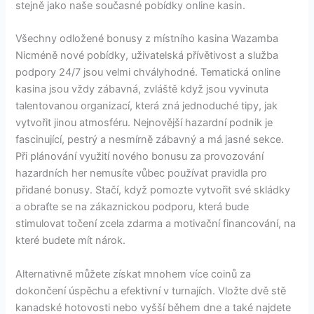
stejně jako naše současné pobídky online kasin.
Všechny odložené bonusy z místního kasina Wazamba
Nicméně nové pobídky, uživatelská přívětivost a služba
podpory 24/7 jsou velmi chvályhodné. Tematická online
kasina jsou vždy zábavná, zvláště když jsou vyvinuta
talentovanou organizací, která zná jednoduché tipy, jak
vytvořit jinou atmosféru. Nejnovější hazardní podnik je
fascinující, pestrý a nesmírně zábavný a má jasné sekce.
Při plánování využití nového bonusu za provozování
hazardních her nemusíte vůbec používat pravidla pro
přidané bonusy. Stačí, když pomozte vytvořit své skládky
a obraťte se na zákaznickou podporu, která bude
stimulovat točení zcela zdarma a motivační financování, na
které budete mít nárok.
Alternativně můžete získat mnohem více coinů za
dokončení úspěchu a efektivní v turnajích. Vložte dvě stě
kanadské hotovosti nebo vyšší během dne a také najdete