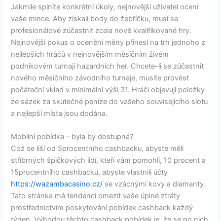
Jakmile splníte konkrétní úkoly, nejnovější uživatel ocení
vaše mince. Aby získali body do žebříčku, musí se
profesionálové zúčastnit zcela nové kvalifikované hry.
Nejnovější pokus o ocenění měny přinesl na trh jednoho z
nejlepších hráčů v nejnovějším měsíčním živém
podnikovém turnaji hazardních her. Chcete-li se zúčastnit
nového měsíčního závodního turnaje, musíte provést
počáteční vklad v minimální výši 31. Hráči objevují položky
ze sázek za skutečné peníze do vašeho souvisejícího slotu
a nejlepší místa jsou dodána.
Mobilní pobídka – byla by dostupná?
Což se liší od 5procentního cashbacku, abyste měli
stříbrných špičkových lidí, kteří vám pomohli, 10 procent a
15procentního cashbacku, abyste vlastnili účty
https://wazambacasino.cz/
se vzácnými kovy a diamanty.
Tato stránka má tendenci omezit vaše úplné ztráty
prostřednictvím poskytování pobídek cashback každý
týden. Výhodou těchto cashback pobídek je, že se po nich