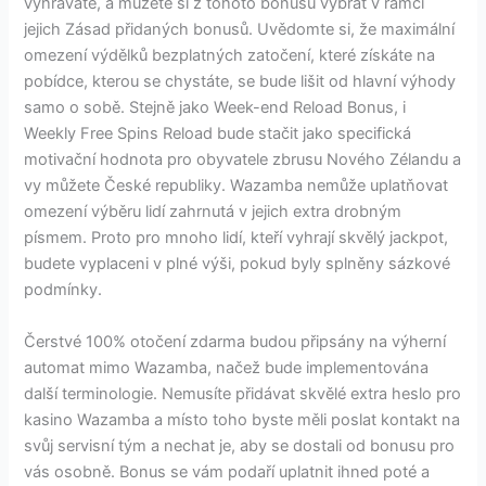
vyhráváte, a můžete si z tohoto bonusu vybrat v rámci
jejich Zásad přidaných bonusů. Uvědomte si, že maximální
omezení výdělků bezplatných zatočení, které získáte na
pobídce, kterou se chystáte, se bude lišit od hlavní výhody
samo o sobě. Stejně jako Week-end Reload Bonus, i
Weekly Free Spins Reload bude stačit jako specifická
motivační hodnota pro obyvatele zbrusu Nového Zélandu a
vy můžete České republiky. Wazamba nemůže uplatňovat
omezení výběru lidí zahrnutá v jejich extra drobným
písmem. Proto pro mnoho lidí, kteří vyhrají skvělý jackpot,
budete vyplaceni v plné výši, pokud byly splněny sázkové
podmínky.
Čerstvé 100% otočení zdarma budou připsány na výherní
automat mimo Wazamba, načež bude implementována
další terminologie. Nemusíte přidávat skvělé extra heslo pro
kasino Wazamba a místo toho byste měli poslat kontakt na
svůj servisní tým a nechat je, aby se dostali od bonusu pro
vás osobně. Bonus se vám podaří uplatnit ihned poté a