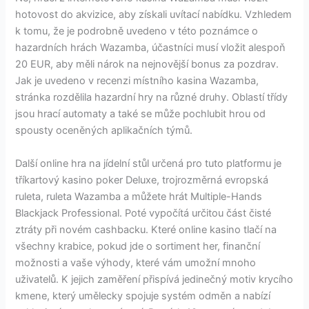
hotovost do akvizice, aby získali uvítací nabídku. Vzhledem
k tomu, že je podrobně uvedeno v této poznámce o
hazardních hrách Wazamba, účastníci musí vložit alespoň
20 EUR, aby měli nárok na nejnovější bonus za pozdrav.
Jak je uvedeno v recenzi místního kasina Wazamba,
stránka rozdělila hazardní hry na různé druhy. Oblastí třídy
jsou hrací automaty a také se může pochlubit hrou od
spousty oceněných aplikačních týmů.
Další online hra na jídelní stůl určená pro tuto platformu je
tříkartový kasino poker Deluxe, trojrozměrná evropská
ruleta, ruleta Wazamba a můžete hrát Multiple-Hands
Blackjack Professional. Poté vypočítá určitou část čisté
ztráty při novém cashbacku. Které online kasino tlačí na
všechny krabice, pokud jde o sortiment her, finanční
možnosti a vaše výhody, které vám umožní mnoho
uživatelů. K jejich zaměření přispívá jedinečný motiv krycího
kmene, který umělecky spojuje systém odměn a nabízí