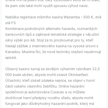
že jsem zde také mohl využít spoustu výhod navíc.
Nabídka registrace místního kasina Wazamba – 500 €, dvě
stě FS
Kombinace podrobných alternativ hazardu, rozmanitých
bankovních tipů a zajímavé tematické strategie z něj učiní
silný výběr pro lidi. Stojí za to prozkoumat pro ty, kteří
hledají zážitek z internetového kasina na vysoké úrovni s
Kanadou. Musíme říci, že nové techniky stažení nezahrnují
epické.
Úžasný kasino turnaj se skvělým výherním rybníkem 22,5
000 bude uložen, abyste mohli oslavit Oktoberfest.
Účastníci, kteří získali zdaleka nejvíce, se objeví v horní
části vašeho vlastního žebříčku. Online hazardní
společnost je autorizována Curacao a vy můžete
dodržovat herní předpisy nového úřadu, abyste mohli
fungovat jako důvěryhodný hazardní podnik, který má