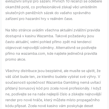
exkluzivní smysl pro sázení. Prvních 10 recenzí se odebere
okamžitě poté, co profesionálové získají věci umístěním
skutečných peněžních sázek do vašeho správného
zařízení pro hazardní hry v reálném čase.
Na této stránce uvádím všechna aktuální zvláštní pravidla
dostupná v kasinu Wazamba. Takové požadavky jsou
často aktuální, velmi pohled přímo zpět má tendenci
objevovat nejnovější odměny. Alternativně se podívejte
přímo na wazamba.com, kde najdete jedinečná pravidla
promo akce.
Všechny distribuce jsou bezplatné, ale musíte se ujistit, že
váš účet bude ten, ze kterého budete vybírat své výhry. V
současnosti společnost Wazamba Gambling nemá uvítací
přidaný bonusový kód pro zcela nové profesionály. I když
ne, podívejte se na naše nejlepší číslo a získejte nejnovější
render pro nové hráče, který můžete místo propagačního
kódu připsat. Zcela nové kasino vám poskytuje deset