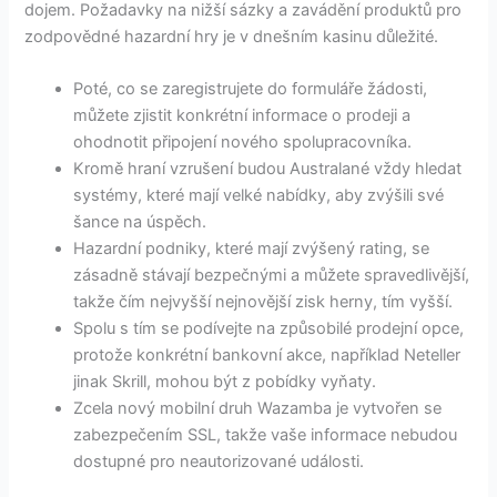
dojem. Požadavky na nižší sázky a zavádění produktů pro
zodpovědné hazardní hry je v dnešním kasinu důležité.
Poté, co se zaregistrujete do formuláře žádosti,
můžete zjistit konkrétní informace o prodeji a
ohodnotit připojení nového spolupracovníka.
Kromě hraní vzrušení budou Australané vždy hledat
systémy, které mají velké nabídky, aby zvýšili své
šance na úspěch.
Hazardní podniky, které mají zvýšený rating, se
zásadně stávají bezpečnými a můžete spravedlivější,
takže čím nejvyšší nejnovější zisk herny, tím vyšší.
Spolu s tím se podívejte na způsobilé prodejní opce,
protože konkrétní bankovní akce, například Neteller
jinak Skrill, mohou být z pobídky vyňaty.
Zcela nový mobilní druh Wazamba je vytvořen se
zabezpečením SSL, takže vaše informace nebudou
dostupné pro neautorizované události.