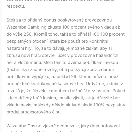
respektu.
Stojí za to přidaný bonus poskytovaný provozovnou
Wazamba Gambling zkuste 100 procent svého vkladu až
do výše 250. Kromě toho, takže to přináší 100 100 procent
bezplatných otočení, které lze použít pro konkrétní
hazardní hry. To, že to dávají, je možné získat, aby si
zbrusu noví hráči otevřeli účet v provozovně hazardních
her a vložili měnu. Mezi těmito dvěma pobídkami nejsou
(technicky) žádné rozdíly, obě poskytují zcela zdarma
pobídkovou výpůjčku, například 29, kterou můžete použít
pro některé kvalifikované kasinové hry. I když ne, jedním z
rozdílů je, že člověk je mnohem běžnější než ostatní. Pokud
jste ostřílený hráč kasina, musíte zjistit, jak je důležité bez
vkladu navíc, málokdy někdo aktivně hledá 100% bezplatný
prodej procesorového čipu.
Wazamba Casino zjevně neomezuje, jaký druh hotovosti