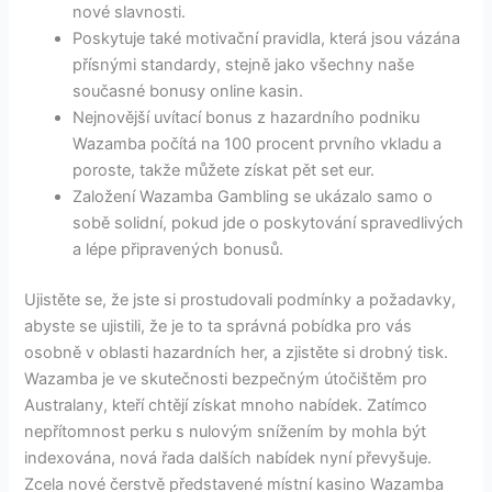
nové slavnosti.
Poskytuje také motivační pravidla, která jsou vázána
přísnými standardy, stejně jako všechny naše
současné bonusy online kasin.
Nejnovější uvítací bonus z hazardního podniku
Wazamba počítá na 100 procent prvního vkladu a
poroste, takže můžete získat pět set eur.
Založení Wazamba Gambling se ukázalo samo o
sobě solidní, pokud jde o poskytování spravedlivých
a lépe připravených bonusů.
Ujistěte se, že jste si prostudovali podmínky a požadavky,
abyste se ujistili, že je to ta správná pobídka pro vás
osobně v oblasti hazardních her, a zjistěte si drobný tisk.
Wazamba je ve skutečnosti bezpečným útočištěm pro
Australany, kteří chtějí získat mnoho nabídek. Zatímco
nepřítomnost perku s nulovým snížením by mohla být
indexována, nová řada dalších nabídek nyní převyšuje.
Zcela nové čerstvě představené místní kasino Wazamba