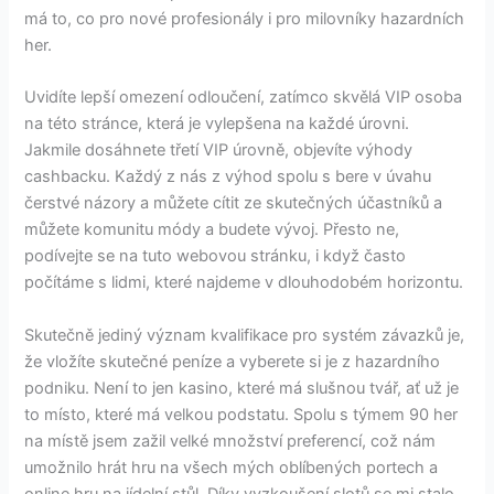
má to, co pro nové profesionály i pro milovníky hazardních
her.
Uvidíte lepší omezení odloučení, zatímco skvělá VIP osoba
na této stránce, která je vylepšena na každé úrovni.
Jakmile dosáhnete třetí VIP úrovně, objevíte výhody
cashbacku. Každý z nás z výhod spolu s bere v úvahu
čerstvé názory a můžete cítit ze skutečných účastníků a
můžete komunitu módy a budete vývoj. Přesto ne,
podívejte se na tuto webovou stránku, i když často
počítáme s lidmi, které najdeme v dlouhodobém horizontu.
Skutečně jediný význam kvalifikace pro systém závazků je,
že vložíte skutečné peníze a vyberete si je z hazardního
podniku. Není to jen kasino, které má slušnou tvář, ať už je
to místo, které má velkou podstatu. Spolu s týmem 90 her
na místě jsem zažil velké množství preferencí, což nám
umožnilo hrát hru na všech mých oblíbených portech a
online hru na jídelní stůl. Díky vyzkoušení slotů se mi stalo,