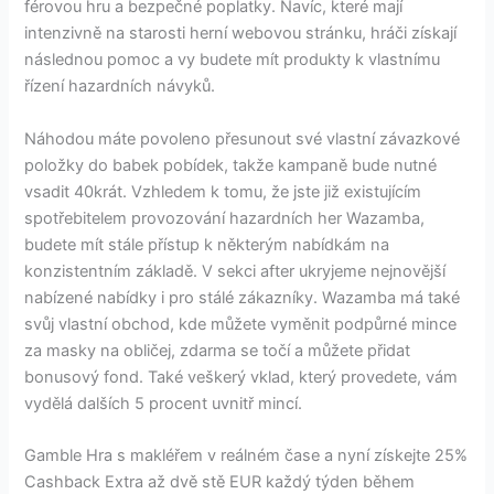
férovou hru a bezpečné poplatky. Navíc, které mají
intenzivně na starosti herní webovou stránku, hráči získají
následnou pomoc a vy budete mít produkty k vlastnímu
řízení hazardních návyků.
Náhodou máte povoleno přesunout své vlastní závazkové
položky do babek pobídek, takže kampaně bude nutné
vsadit 40krát. Vzhledem k tomu, že jste již existujícím
spotřebitelem provozování hazardních her Wazamba,
budete mít stále přístup k některým nabídkám na
konzistentním základě. V sekci after ukryjeme nejnovější
nabízené nabídky i pro stálé zákazníky. Wazamba má také
svůj vlastní obchod, kde můžete vyměnit podpůrné mince
za masky na obličej, zdarma se točí a můžete přidat
bonusový fond. Také veškerý vklad, který provedete, vám
vydělá dalších 5 procent uvnitř mincí.
Gamble Hra s makléřem v reálném čase a nyní získejte 25%
Cashback Extra až dvě stě EUR každý týden během