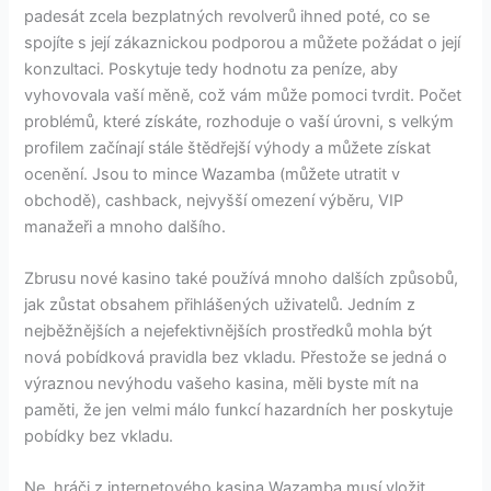
padesát zcela bezplatných revolverů ihned poté, co se
spojíte s její zákaznickou podporou a můžete požádat o její
konzultaci. Poskytuje tedy hodnotu za peníze, aby
vyhovovala vaší měně, což vám může pomoci tvrdit. Počet
problémů, které získáte, rozhoduje o vaší úrovni, s velkým
profilem začínají stále štědřejší výhody a můžete získat
ocenění. Jsou to mince Wazamba (můžete utratit v
obchodě), cashback, nejvyšší omezení výběru, VIP
manažeři a mnoho dalšího.
Zbrusu nové kasino také používá mnoho dalších způsobů,
jak zůstat obsahem přihlášených uživatelů. Jedním z
nejběžnějších a nejefektivnějších prostředků mohla být
nová pobídková pravidla bez vkladu. Přestože se jedná o
výraznou nevýhodu vašeho kasina, měli byste mít na
paměti, že jen velmi málo funkcí hazardních her poskytuje
pobídky bez vkladu.
Ne, hráči z internetového kasina Wazamba musí vložit