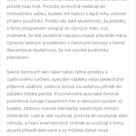
prostě musí hrát. Protože se možná nedávají do
motivačního sáčku, budete mít radost z lepší míry volnosti
při jeho používání. Potěší vás také skutečnost, že pobídky
s tímto programem vstupují do různých měn, což
znamená, že lidé skutečně nebudou muset převádět měny.
Opravdu jediným problémem s čerstvými bonusy v herně
Wazamba je skutečnost, že má vysoké podmínky
převrácení.
Sekce čerstvých akcí také nabízí četné pobídky k
opětovnému načtení, speciální nabídky nebo jakékoli jiné
příjemné události, zatímco bonus na uvítanou přináší do
začátku štědré peníze. Pozoruhodné jsou také čerstvé
podnikové turnaje hazardních her a věrnostní systém vy
budete, zatímco vysoké standardy sázení byly mírným
zklamáním. Lidé je rádi využívají, protože jim poskytují další
výhody, a hraní internetových stránek je využívají k tomu,
abyste přivedli datované a vy můžete získat nové