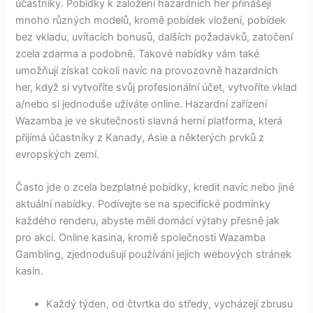
účastníky. Pobídky k založení hazardních her přinášejí
mnoho různých modelů, kromě pobídek vložení, pobídek
bez vkladu, uvítacích bonusů, dalších požadavků, zatočení
zcela zdarma a podobně. Takové nabídky vám také
umožňují získat cokoli navíc na provozovně hazardních
her, když si vytvoříte svůj profesionální účet, vytvoříte vklad
a/nebo si jednoduše užíváte online. Hazardní zařízení
Wazamba je ve skutečnosti slavná herní platforma, která
přijímá účastníky z Kanady, Asie a některých prvků z
evropských zemí.
Často jde o zcela bezplatné pobídky, kredit navíc nebo jiné
aktuální nabídky. Podívejte se na specifické podmínky
každého renderu, abyste měli domácí výtahy přesně jak
pro akci. Online kasina, kromě společnosti Wazamba
Gambling, zjednodušují používání jejich webových stránek
kasin.
Každý týden, od čtvrtka do středy, vycházejí zbrusu