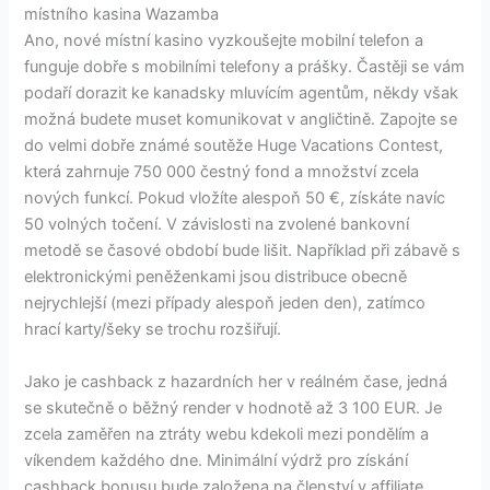
místního kasina Wazamba
Ano, nové místní kasino vyzkoušejte mobilní telefon a
funguje dobře s mobilními telefony a prášky. Častěji se vám
podaří dorazit ke kanadsky mluvícím agentům, někdy však
možná budete muset komunikovat v angličtině. Zapojte se
do velmi dobře známé soutěže Huge Vacations Contest,
která zahrnuje 750 000 čestný fond a množství zcela
nových funkcí. Pokud vložíte alespoň 50 €, získáte navíc
50 volných točení. V závislosti na zvolené bankovní
metodě se časové období bude lišit. Například při zábavě s
elektronickými peněženkami jsou distribuce obecně
nejrychlejší (mezi případy alespoň jeden den), zatímco
hrací karty/šeky se trochu rozšiřují.
Jako je cashback z hazardních her v reálném čase, jedná
se skutečně o běžný render v hodnotě až 3 100 EUR. Je
zcela zaměřen na ztráty webu kdekoli mezi pondělím a
víkendem každého dne. Minimální výdrž pro získání
cashback bonusu bude založena na členství v affiliate