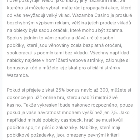
nové poskytuje. Nebo, jako každý jiný hazardní hráč, ze
kterého si můžete vybrat, máte rádi propagační akce, které
od vás nevyžadují velký vklad. Wazamba Casino je proslulé
bezchybným výpisem reklam, většina jejich prodeje vkladů
na obleky byla sadou otáček, které mohou být zdarma.
Spolu s jedním to vám značka a dává určité osobní
pobídky, které jsou věnovány zcela bezplatná otočení,
spolupracují s podmínkami bez vkladu. Všechny například
nabídky najdete v horní části webové stránky, zálohujte si
bonusový kód a můžete jej získat pro oficiální stránky
Wazamba.
Pokud si přejete získat 25% bonus navíc až 300, můžete si
dokonce jen užít online hru, kterou nabízí místní živé
kasino. Takže vykreslení bude nakonec rozpoznáno, pouze
pokud je vaše návratnost mnohem vyšší než jen 7,5. Jako
například minulé pobídky cashback, hráči se musí kvůli
pobídce spojit s péčí o zákazníky. Nabídky, které mají
pobídkové požadavky, jsou omezeny pevnými kritérii,