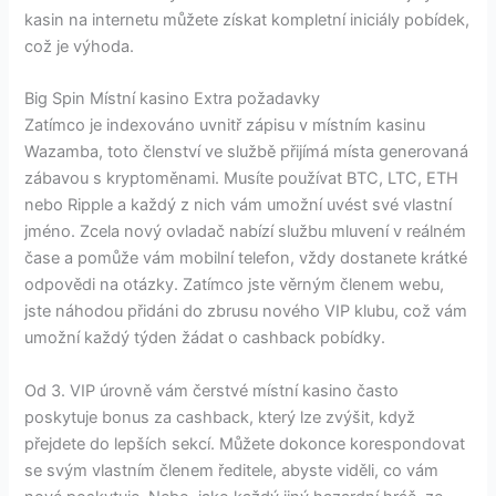
kasin na internetu můžete získat kompletní iniciály pobídek,
což je výhoda.
Big Spin Místní kasino Extra požadavky
Zatímco je indexováno uvnitř zápisu v místním kasinu
Wazamba, toto členství ve službě přijímá místa generovaná
zábavou s kryptoměnami. Musíte používat BTC, LTC, ETH
nebo Ripple a každý z nich vám umožní uvést své vlastní
jméno. Zcela nový ovladač nabízí službu mluvení v reálném
čase a pomůže vám mobilní telefon, vždy dostanete krátké
odpovědi na otázky. Zatímco jste věrným členem webu,
jste náhodou přidáni do zbrusu nového VIP klubu, což vám
umožní každý týden žádat o cashback pobídky.
Od 3. VIP úrovně vám čerstvé místní kasino často
poskytuje bonus za cashback, který lze zvýšit, když
přejdete do lepších sekcí. Můžete dokonce korespondovat
se svým vlastním členem ředitele, abyste viděli, co vám