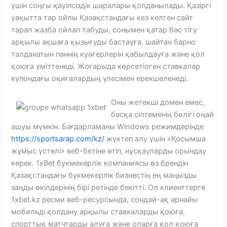
үшін соңғы қауіпсіздік шаралары қолданылады. Қазіргі
уақытта тар ойлы Қазақстандағы кез келген сайт
тарап жазба ойлап табуды, сонымен қатар бәс тігу
арқылы ақшаға қызығуды бастауға, шайтан барно
талданатын пәннің куәгерлерін қабылдауға және қол
қоюға үміттенеді.
Жоғарыда көрсетілген ставкалар
купондағы оқиғалардың үлесімен ерекшеленеді.
Оны жетекші домен емес,
басқа сілтеменің бөлігі оңай
ашуы мүмкін. Бағдарламаны Windows режимдерінде
https://sportsarap.com/kz/
жүктеп алу үшін «Қосымша
жұмыс үстелі» веб-бетіне өтіп, нұсқауларды орындау
керек. 1xBet букмекерлік компаниясы өз брендін
Қазақстандағы букмекерлік бизнестің ең маңызды
заңды өкілдерінің бірі ретінде бекітті. Ол клиенттерге
1xbet.kz ресми веб-ресурсында, сондай-ақ арнайы
мобильді қолдану арқылы ставкаларды қоюға,
спорттық матчтарды алуға және оларға қол қоюға