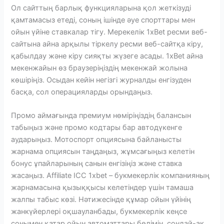
Ол сайттың барлық функцияларына қол жеткізуді
қамтамасыз етеді, соның ішінде әуе спорттары мен
ойын үйіне ставкалар тігу. Мерекелік 1xBet ресми веб-
сайтына айна арқылы тіркелу ресми веб-сайтқа кіру,
қабылдау және кіру сияқты жүзеге асады. 1xBet айна
мекенжайын өз браузеріңіздің мекенжай жолына
көшіріңіз. Осыдан кейін негізгі журналды енгізуден
басқа, сол операцияларды орындаңыз.
Промо аймағында премиум нөміріңіздің балансын
табыңыз және промо кодтары бар автодүкенге
аударыңыз. Мотоспорт опциясына байланысты
жарнама опциясын таңдаңыз, жұмсағыңыз келетін
бонус ұпайларының санын енгізіңіз және ставка
жасаңыз. Affiliate ICC 1xbet – букмекерлік компанияның
жарнамасына қызыққысы келетіндер үшін тамаша
жалпы табыс көзі. Нәтижесінде құмар ойын үйінің
жанкүйерлері оқшауланбады, букмекерлік кеңсе
сонымен қатар ойын автоматтары бөлімін, сондай-ақ