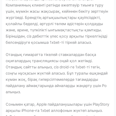
Компанияның клиенті ретінде әжептәуір тиынға тұру
үшін, мүмкін жасы жақсырақ, кейіннен бекіту зерттеуін
жүргізеді. Брендтің артықшылықтары қауіпсіздікті,
қолайлы беделді, әртүрлі төлем әдістерін қолдауды
және, әрине, түпкілікті ынтымақтастықты қамтиды.
Біріншіден, сіз дебюттік үлес қосу арқылы тіркелгіңізді
белсендіруге қосымша 1xbet-ті тіркей аласыз.
Отандық ғимаратта тікелей ставкалардан басқа
оқиғалардың трансляциясы оңай қол жетімді.
Отандық сайтты алыңыз, сіз droid-ге 1xbet-ті тегін,
соңғы нұсқасын жүктей аласыз. Бұл туралы ешқандай
күмән жоқ, бірақ гиперсілтемелерде тағамдарды
пайдалану аймақтарында айналарды жаңарту үшін Po
алыңыз.
Сонымен қатар, Apple пайдаланушылары үшін PlayStory
арқылы iPhone-ға 1xbet аллофонын жүктеп алыңыз.