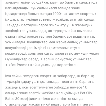
элементтеріне, сондай-ақ матчтар барысы саласында
қабылданады. Күн сайын кәсіп әлемде және
Қазақстанда болып жатқан 1000-нан астам спорттық
іс-шаралар түрінде ұсыныс жасайды, атап айтқанда.
Жаңадан бастаушыларға жылжыту үшін жаһандық
жеңілдіктер ұсынылады, ал тұрақты ойыншыларға
өзара тиімді әрекеттер мен барлық артықшылықтар
ұсынылады. Жеңілдіктер мен жарнамалық ұсыныстар
келушілердің сенімділігін қамтамасыз етуге
көмектеседі, сонымен қатар үлкен ұтыс алу үшін үлкен
мүмкіндіктер береді. Барлық бонустық ұсыныстар
«1xBet Promo» қойындысында көрсетілген.
Күн сайын жүздеген спорттық хабарлардың барлық
түрлерін қарау үшін қолыңыздан келгеннің барлығын
жасаңыз, осы есептелмеген биборды немесе 1€
алыңыз және есептік жазбаға қол қойыңыз.Bet Slip
Battle 30 коэффициентімен және тіпті онсыз да
ставкаларды жасайтын ойыншыларға бағытталған,