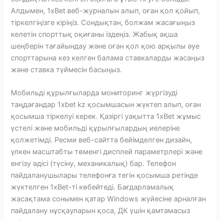
Алдымен, 1xBet веб-журналын алып, оған қол қойып,
тіркелгіңізге кіріңіз. Сондықтан, болжам жасағыңыз
келетін спорттық оқиғаны іздеңіз. Жабық ақша
шеңберін тағайындау және оған қол қою арқылы әуе
спорттарына кез келген балама ставкаларды жасаңыз
және ставка түймесін басыңыз.
Мобильді құрылғыларда мониторинг жүргізуді
таңдағандар 1xbet kz қосымшасын жүктеп алып, оған
қосымша тіркелуі керек. Қазіргі уақытта 1xBet жұмыс
үстелі және мобильді құрылғылардың иелеріне
қолжетімді. Ресми веб-сайтта бейімделген дизайн,
үлкен масштабты төменгі дисплей параметрлері және
енгізу әдісі (түсіну, механикалық) бар. Телефон
пайдаланушылары телефонға тегін қосымша ретінде
жүктелген 1xBet-ті көбейтеді. Бағдарламалық
жасақтама сонымен қатар Windows жүйесіне арналған
пайдалану нұсқауларын қоса, ДК үшін қамтамасыз