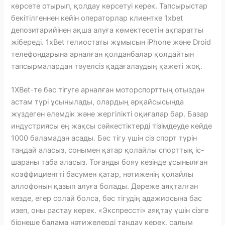
көрсете отырып, қолдау көрсетуі керек. Тапсырыстар
бекітілгеннен кейін операторлар клиентке 1xbet
депозитарийінен ақша алуға көмектесетін ақпаратты
жібереді. 1xBet гелиостаты жұмысын iPhone және Droid
телефондарына арналған қолданбалар қолдайтын
тапсырмалардан тәуелсіз қадағалаудың қажеті жоқ.
1XBet-те бәс тігуге арналған моторспорттың отыздан
астам түрі ұсынылады, олардың әрқайсысында
жүздеген әлемдік және жергілікті оқиғалар бар. Базар
индустриясы ең жақсы сәйкестіктерді тізімдеуде кейде
1000 баламадан асады. Бәс тігу үшін сіз спорт түрін
таңдай аласыз, сонымен қатар қолайлы спорттық іс-
шараны таба аласыз. Тоғанды ​​бояу кезінде ұсынылған
коэффициентті басумен қатар, нәтиженің қолайлы
аллофонын қазып алуға болады. Дәреже аяқталған
кезде, егер солай болса, бәс тігудің адажиосына бас
изеп, оны растау керек. «Экспрессті» аяқтау үшін сізге
бірнеше балама нәтижелерді таңдау керек, салым