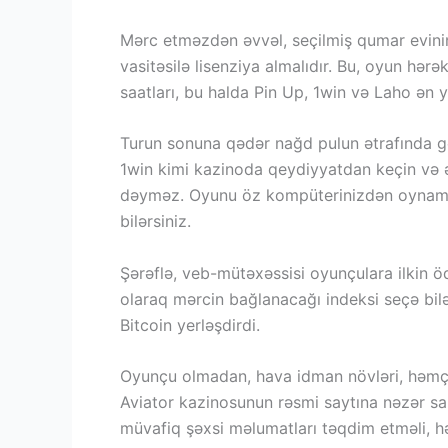
Mərc etməzdən əvvəl, seçilmiş qumar evinin
vasitəsilə lisenziya almalıdır. Bu, oyun hərə
saatları, bu halda Pin Up, 1win və Laho ən y
Turun sonuna qədər nağd pulun ətrafında gə
1win kimi kazinoda qeydiyyatdan keçin və ə
dəyməz. Oyunu öz kompüterinizdən oynamaq 
bilərsiniz.
Şərəflə, veb-mütəxəssisi oyunçulara ilkin ö
olaraq mərcin bağlanacağı indeksi seçə bi
Bitcoin yerləşdirdi.
Oyunçu olmadan, hava idman növləri, həmçi
Aviator kazinosunun rəsmi saytına nəzər sal
müvafiq şəxsi məlumatları təqdim etməli, 