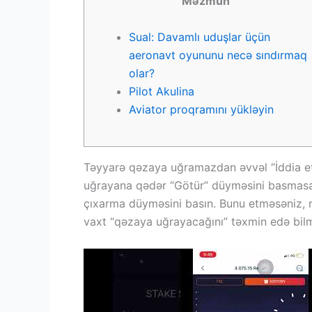
Məzmun
Sual: Davamlı uduşlar üçün
aeronavt oyununu necə sındırmaq
olar?
Pilot Akulina
Aviator proqramını yükləyin
Təyyarə qəzaya uğramazdan əvvəl “İddia et”
uğrayana qədər “Götür” düyməsini basmasan
çıxarma düyməsini basın. Bunu etməsəniz, m
vaxt “qəzaya uğrayacağını” təxmin edə bilm