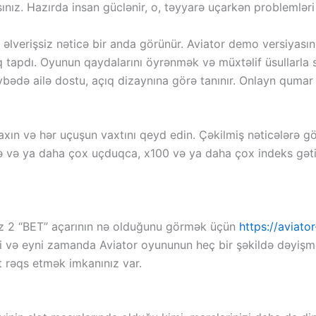
ınız. Hazırda insan güclənir, o, təyyarə uçarkən problemləri 
ya əlverişsiz nəticə bir anda görünür. Aviator demo versiy
tapdı. Oyunun qaydalarını öyrənmək və müxtəlif üsullarla
vbədə ailə dostu, açıq dizaynına görə tanınır. Onlayn qumar
ın və hər uçuşun vaxtını qeyd edin. Çəkilmiş nəticələrə görə
iqə və ya daha çox uçduqca, x100 və ya daha çox indeks gətird
siz 2 “BET” açarının nə olduğunu görmək üçün
https://aviato
yi və eyni zamanda Aviator oyununun heç bir şəkildə dəyişmə
t rəqs etmək imkanınız var.