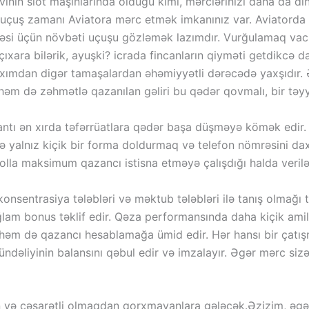
inin slot maşınlarında olduğu kimi, mərclərinizi daha da din
uçuş zamanı Aviatora mərc etmək imkanınız var. Aviatorda 
əsi üçün növbəti uçuşu gözləmək lazımdır. Vurğulamaq vac
 çıxara bilərik, ayuşki? icrada fincanların qiyməti getdikcə 
ımdan digər tamaşalardan əhəmiyyətli dərəcədə yaxşıdır. Əs
həm də zəhmətlə qazanılan gəliri bu qədər qovmalı, bir təy
iantı ən xırda təfərrüatlara qədər başa düşməyə kömək edir
 yalnız kiçik bir forma doldurmaq və telefon nömrəsini daxi
yolla maksimum qazancı istisna etməyə çalışdığı halda verilə
onsentrasiya tələbləri və məktub tələbləri ilə tanış olmağı 
lam bonus təklif edir. Qəza performansında daha kiçik amil 
 də qazancı hesablamağa ümid edir. Hər hansı bir çatışma
ndəliyinin balansını qəbul edir və imzalayır. Əgər mərc siz
 və cəsarətli olmaqdan qorxmayanlara gələcək.Əzizim, əgər