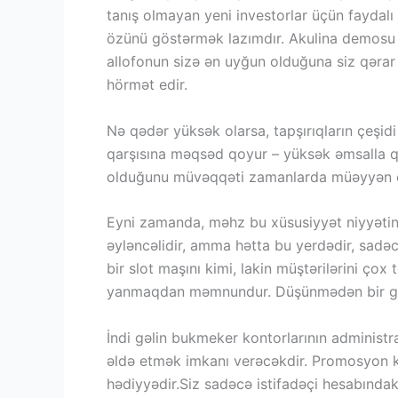
tanış olmayan yeni investorlar üçün faydalı
özünü göstərmək lazımdır. Akulina demosu 
allofonun sizə ən uyğun olduğuna siz qərar 
hörmət edir.
Nə qədər yüksək olarsa, tapşırıqların çeşi
qarşısına məqsəd qoyur – yüksək əmsalla q
olduğunu müvəqqəti zamanlarda müəyyən et
Eyni zamanda, məhz bu xüsusiyyət niyyətin üs
əyləncəlidir, amma hətta bu yerdədir, sadə
bir slot maşını kimi, lakin müştərilərini ço
yanmaqdan məmnundur. Düşünmədən bir gün
İndi gəlin bukmeker kontorlarının administr
əldə etmək imkanı verəcəkdir. Promosyon ko
hədiyyədir.Siz sadəcə istifadəçi hesabında