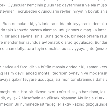
əcək. Oyunçular həmçinin pulun tez qaytarılması və əla müş
əyirlər. Təcrübədən oyunçuların rəyləri niyyətin böyük anlaşı
. Bu o deməkdir ki, yüzlərlə raundda bir təyyarənin demək 
trin taktikanızda nəzərə alınması uduşlarınızı almaq və imz
rini bir anda saymalısınız. Buna görə də, bir neçə onlarla r
ə mərclər hər raundda avtomatik olaraq qoyulacaq. Bundan 
b olunan deflyatoru təyin etməklə, bu səviyyəyə çatdığınız
nəticələri fərqlidir və bütün məsələ ondadır ki, zaman keçdik
q lazım deyil, ancaq montaj, tədricən oynayın və moderasiy
havaya qalxır.Təyyarə uçduqca, siz monitor ekranında daha ço
 məşhurdur. Hər bir dizayn azotu xüsusi səylə hazırlanır, l
dir, ayuşki? Məsafənin ən yüksək nişanının Akulina sizi arxi
məkdir. Bu nümunədə istifadəçilər aktiv kazino güzgüsündən