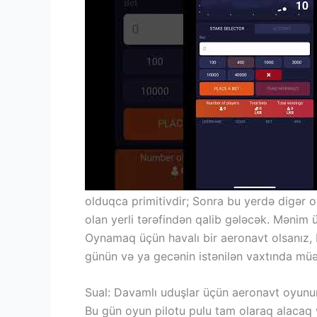
olduqca primitivdir; Sonra bu yerdə digər
olan yerli tərəfindən qalib gələcək. Mənim 
Oynamaq üçün havalı bir aeronavt olsanız, Ki
günün və ya gecənin istənilən vaxtında mü
Sual: Davamlı uduşlar üçün aeronavt oyunu
Bu gün oyun pilotu pulu tam olaraq alacaq 