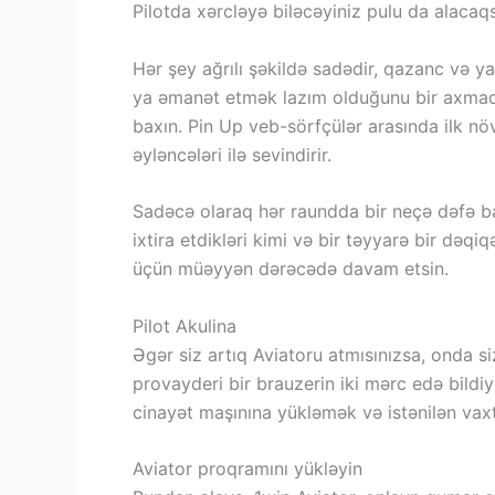
Pilotda xərcləyə biləcəyiniz pulu da alacaqs
Hər şey ağrılı şəkildə sadədir, qazanc və 
ya əmanət etmək lazım olduğunu bir axmaq 
baxın. Pin Up veb-sörfçülər arasında ilk nö
əyləncələri ilə sevindirir.
Sadəcə olaraq hər raundda bir neçə dəfə bax
ixtira etdikləri kimi və bir təyyarə bir dəq
üçün müəyyən dərəcədə davam etsin.
Pilot Akulina
Əgər siz artıq Aviatoru atmısınızsa, onda 
provayderi bir brauzerin iki mərc edə bildi
cinayət maşınına yükləmək və istənilən vax
Aviator proqramını yükləyin