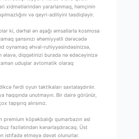
təri xidmətlərindən yararlanmaq, həmçinin
lmazlığını və qeyri-adiliyini təsdiqləyir.
olar ki, dərhal ən aşağı əmsallarla kosmosa
alamaq şansınızı əhəmiyyətli dərəcədə
aund oynamaq əhval-ruhiyyəsindəsinizsə,
əlavə, diqqətinizi burada nə edəcəyinizə
 zaman uduşlar avtomatik olaraq
cə fərdi oyun taktikaları saxtalaşdırılır.
a haqqında unutmayın. Bir dairə görünür,
x tapşırıq alırsınız.
akin premium köpəkbalığı qumarbazın əsl
-buz fəzilətindən kənarlaşdıracaq. Üst
 istifadə etməyə dəvət olunurlar.