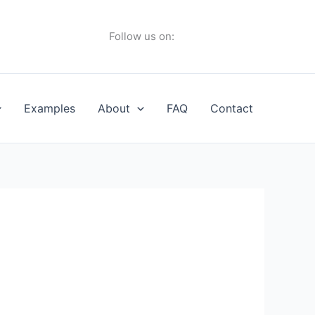
Follow us on:
Examples
About
FAQ
Contact