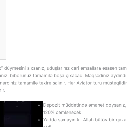
 düyməsini sıxsanız, uduşlarınız cari əmsallara əsasən ta
ız, biborunuz tamamilə boşa çıxacaq. Məqsədiniz aydındır
ərciniz tamamilə təxirə salınır.
Hər Aviator turu müstəqildi
ir.
Depozit müddətində əmanət qoysanız, 
120% cəmlənəcək.
Yadda saxlayın ki, Allah bütöv bir qaza
etdi.