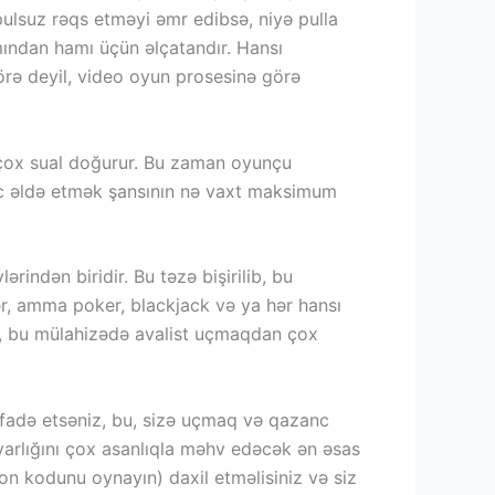
pulsuz rəqs etməyi əmr edibsə, niyə pulla
ından hamı üçün əlçatandır. Hansı
örə deyil, video oyun prosesinə görə
r çox sual doğurur. Bu zaman oyunçu
nc əldə etmək şansının nə vaxt maksimum
indən biridir. Bu təzə bişirilib, bu
ər, amma poker, blackjack və ya hər hansı
lır, bu mülahizədə avalist uçmaqdan çox
tifadə etsəniz, bu, sizə uçmaq və qazanc
varlığını çox asanlıqla məhv edəcək ən əsas
on kodunu oynayın) daxil etməlisiniz və siz