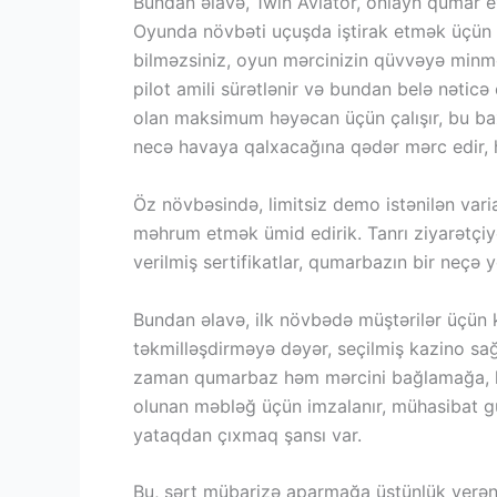
Bundan əlavə, 1win Aviator, onlayn qumar ev
Oyunda növbəti uçuşda iştirak etmək üçün 
bilməzsiniz, oyun mərcinizin qüvvəyə minm
pilot amili sürətlənir və bundan belə nəticə
olan maksimum həyəcan üçün çalışır, bu bax
necə havaya qalxacağına qədər mərc edir, 
Öz növbəsində, limitsiz demo istənilən var
məhrum etmək ümid edirik. Tanrı ziyarətçiyə
verilmiş sertifikatlar, qumarbazın bir neçə 
Bundan əlavə, ilk növbədə müştərilər üçün k
təkmilləşdirməyə dəyər, seçilmiş kazino sağ
zaman qumarbaz həm mərcini bağlamağa, həm
olunan məbləğ üçün imzalanır, mühasibat gü
yataqdan çıxmaq şansı var.
Bu, sərt mübarizə aparmağa üstünlük verən