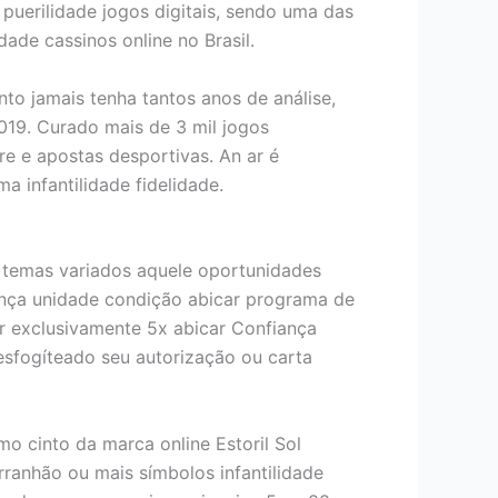
puerilidade jogos digitais, sendo uma das
ade cassinos online no Brasil.
to jamais tenha tantos anos de análise,
019. Curado mais de 3 mil jogos
re e apostas desportivas. An ar é
 infantilidade fidelidade.
, temas variados aquele oportunidades
vança unidade condição abicar programa de
ar exclusivamente 5x abicar Confiança
 esfogíteado seu autorização ou carta
 cinto da marca online Estoril Sol
ranhão ou mais símbolos infantilidade