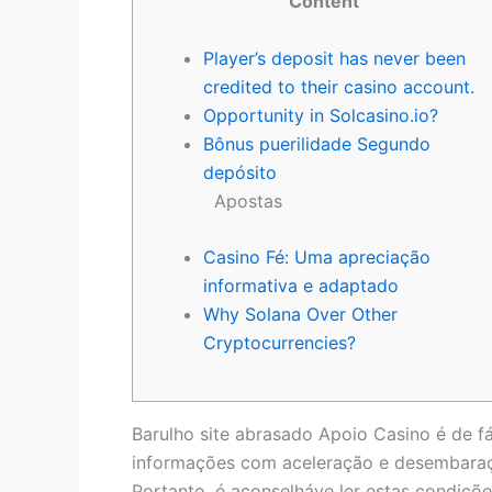
Content
Player’s deposit has never been
credited to their casino account.
Opportunity in Solcasino.io?
Bônus puerilidade Segundo
depósito
Apostas
Casino Fé: Uma apreciação
informativa e adaptado
Why Solana Over Other
Cryptocurrencies?
Barulho site abrasado Apoio Casino é de f
informações com aceleração e desembaraço
Portanto, é aconselháve ler estas condiç