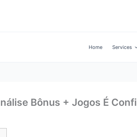
Home
Services
Análise Bônus + Jogos É Confi