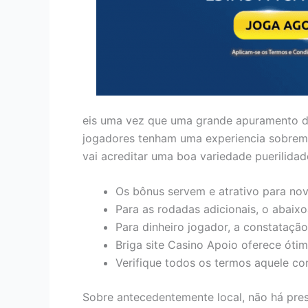
eis uma vez que uma grande apuramento de 
jogadores tenham uma experiencia sobremo
vai acreditar uma boa variedade puerilid
Os bônus servem e atrativo para novo
Para as rodadas adicionais, o abaixo
Para dinheiro jogador, a constatação
Briga site Casino Apoio oferece óti
Verifique todos os termos aquele con
Sobre antecedentemente local, não há pre