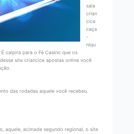
sala
crian
cice
caça
-
níqu
É caipira para o Fé Casino que os
sse site criancice apostas online você
ação.
lento das rodadas aquele você recebeu.
 aquele, acimade segundo regional, o site