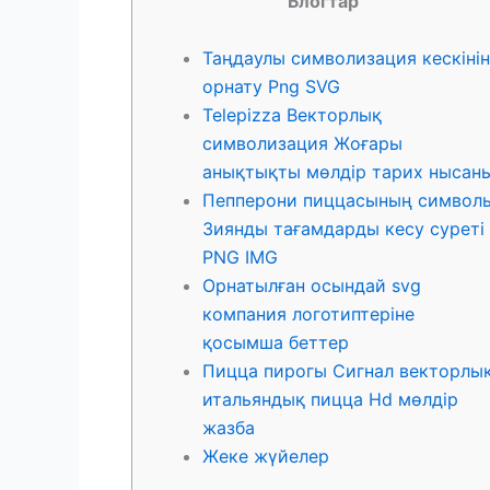
Блогтар
Таңдаулы символизация кескінін
орнату Png SVG
Telepizza Векторлық
символизация Жоғары
анықтықты мөлдір тарих нысан
Пепперони пиццасының символ
Зиянды тағамдарды кесу суреті
PNG IMG
Орнатылған осындай svg
компания логотиптеріне
қосымша беттер
Пицца пирогы Сигнал векторлы
итальяндық пицца Hd мөлдір
жазба
Жеке жүйелер