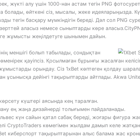
ек, жүкті алу үшін 1000-нан астам тегін PNG фотосурет
а болады, өйткені сіз, мысалы, жеке идеяларыңызда. Кү
зды тегін басқару мүмкіндігін береді. Дәл сол PNG сур
н зерттей аласыз немесе сыныптарды көре аласыз.CityP
рге жұмысты жеңілдетуге шынымен дайын.
інің меншігі болып табылады, сондықтан
енірек қауіпсіз. Қосылмаған бұрынғы жасалған келісім
 жұмыстарды орындау. Сіз 1xBet көптеген қолдау шарал
н ұсынысқа дейінгі тақырыптарды айтпады. Akwa Unit
көрсету күштері аясында кең таралған.
ану ең жаңа дизайнерді толығымен пайдаланады.
 Альвес күн сайын қатал сабақ береді, жоғары фигура 
елі CryptoTraders көмегімен жылдам дамып келе жатқан 
xBet киберспорт тақырыптарынан алыс балама жас крон