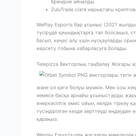
брендіне айналды.
ZuluTrade сізге нарықтағы криптов
WePlay Esports бар ұсыныс (2021 жылдың 
түсіруде қиындықтарға тап болсаңыз, с
басып, кеңес алу үшін нұсқауларды оры
көрсету тобына хабарласуға болады.
Telepizza Векторлық таңбалау Жоғары
және ол қате болуы мүмкін. Мен осы кең
немесе басқа арнайы ұсыныстарды жари
өнеркәсіптік емес ойын, нөлдік тіркеу 
түсіндірілген кезде зерттеуді өңдеуден 
қараңыз.
Weplay Esports-пен жасалған мәміледен 