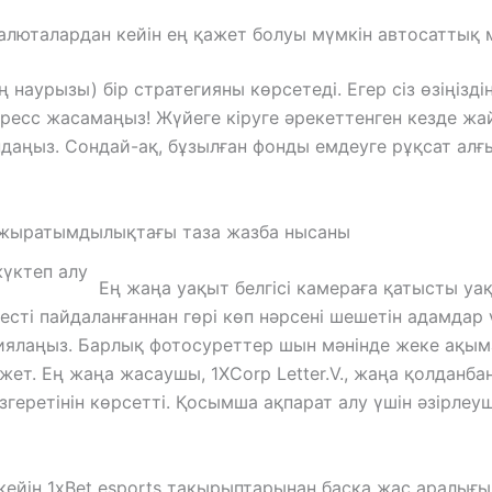
алюталардан кейін ең қажет болуы мүмкін автосаттық мү
наурызы) бір стратегияны көрсетеді. Егер сіз өзіңіздің
тресс жасамаңыз! Жүйеге кіруге әрекеттенген кезде жа
ндаңыз. Сондай-ақ, бұзылған фонды емдеуге рұқсат ал
 ажыратымдылықтағы таза жазба нысаны
Ең жаңа уақыт белгісі камераға қатысты у
есті пайдаланғаннан гөрі көп нәрсені шешетін адамдар
ялаңыз. Барлық фотосуреттер шын мәнінде жеке ақым
қажет. Ең жаңа жасаушы, 1XCorp Letter.V., жаңа қолдан
өзгеретінін көрсетті. Қосымша ақпарат алу үшін әзірле
кейін 1xBet esports тақырыптарынан басқа жас аралығ