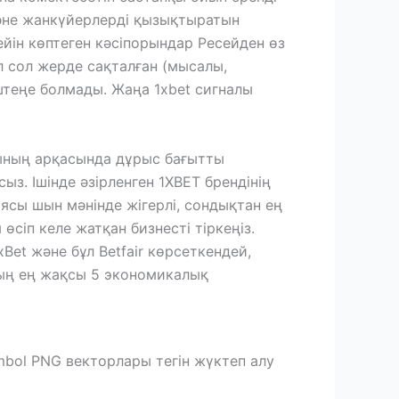
әне жанкүйерлерді қызықтыратын
йін көптеген кәсіпорындар Ресейден өз
л сол жерде сақталған (мысалы,
теңе болмады. Жаңа 1xbet сигналы
ының арқасында дұрыс бағытты
з. Ішінде әзірленген 1XBET брендінің
циясы шын мәнінде жігерлі, сондықтан ең
өсіп келе жатқан бизнесті тіркеңіз.
xBet және бұл Betfair көрсеткендей,
ың ең жақсы 5 экономикалық