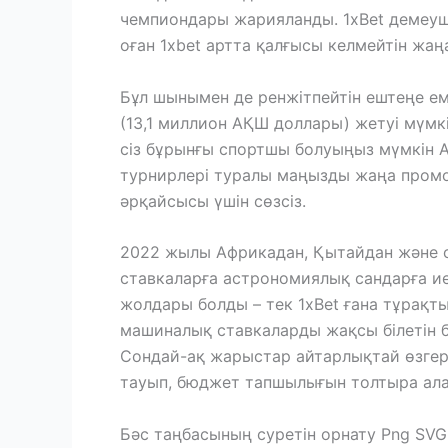
чемпиондары жарияланды. 1xBet демеуш
оған 1xbet артта қалғысы келмейтін жаң
Бұл шынымен де ренжітпейтін ештеңе еме
(13,1 миллион АҚШ доллары) жетуі мүмк
сіз бұрынғы спортшы болуыңыз мүмкін Ан
турнирлері туралы маңызды жаңа промо 
әрқайсысы үшін сөзсіз.
2022 жылы Африкадан, Қытайдан және сі
ставкаларға астрономиялық сандарға и
жолдары болды – тек 1xBet ғана тұрақты
машиналық ставкаларды жақсы білетін бо
Сондай-ақ жарыстар айтарлықтай өзгерд
тауып, бюджет тапшылығын толтыра алаты
Бәс таңбасының суретін орнату Png SVG 