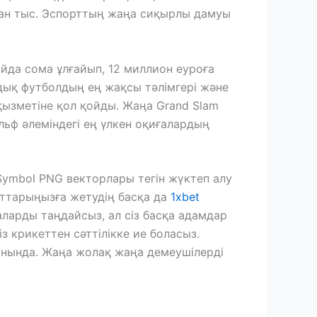
дан тыс. Эспорттың жаңа сиқырлы дамуы
айда сома ұлғайып, 12 миллион еуроға
дық футболдың ең жақсы тәлімгері және
қызметіне қол қойды. Жаңа Grand Slam
льф әлеміндегі ең үлкен оқиғалардың
аттарыңызға жетудің басқа да
1xbet
аларды таңдайсыз, ал сіз басқа адамдар
з крикеттен сәттілікке ие боласыз.
йынында. Жаңа жолақ жаңа демеушілерді