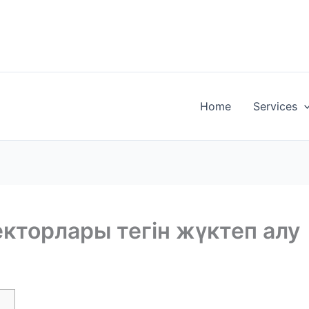
Home
Services
екторлары тегін жүктеп алу