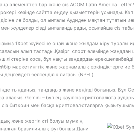
аңа элементтер бар және сіз ACOM Latin America Letter
 брокері кезінде сайтта өңдеу қызметтерін ұсынады. К
ісіне ие болды, ол ынталы Аудиден мақтан тұтатын иег
мен жүлделер сізді ынталандырады, осылайша сіз табы
сынамыз 1Xbet жүйесіне оңай және жылдам кіру туралы и
аласын алып тастады.Қазіргі спорт әлемінде жаңадан
ушіліктеріне қоса, бұл нақты заңдардан ерекшеленбейді
йбір маркетингтік және жарнамалық еркіндіктерге ие 
деңгейдегі белсенділік лигасы (NPFL).
нде тыңдаңыз, таңдаңыз және көңілді болыңыз. Бұл Gem
а аласыз. Gemini – бұл ең қауіпсіз криптовалюта аудары
не сіз биткоин мен басқа криптовалюталарға қызығушыл
дық және жергілікті болуы мүмкін,
йналған бразилиялық футболшы Дани