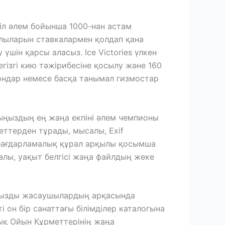
іл әлем бойынша 1000-нан астам
улыларын ставкалармен қолдап қана
у үшін қарсы аласыз.
Ice Victories үлкен
ізгі кию тәжірибесіне қосылу және 160
фондар немесе басқа танымал гизмостар
ыңыздың ең жаңа екпіні әлем чемпионы
меттерден тұрады, мысалы, Exif
 бағдарламалық құрал арқылы қосымша
салы, уақыт белгісі жаңа файлдың жеке
ыңызды жасаушылардың арқасында
он бір санаттағы білімділер каталогына
дық Ойын Құрметтерінің жаңа