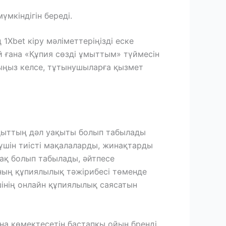
мкіндігін береді.
 1Xbet кіру мәліметтеріңізді еске
й ғана «Құпия сөзді ұмыттым» түймесін
ғыңыз келсе, тұтынушыларға қызмет
ақыттың дәл уақыты болып табылады
 үшін тиісті мақалаларды, жинақтарды
ақ болып табылады, әйтпесе
баның құпиялылық тәжірибесі төменде
ушінің онлайн құпиялылық саясатын
ына көмектесетін бастапқы ойын бренді