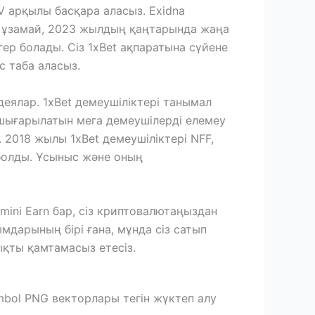
.V арқылы басқара аласыз. Exidna
өп ұзамай, 2023 жылдың қаңтарында жаңа
ер болады. Сіз 1xBet ақпаратына сүйене
с таба аласыз.
деялар. 1xBet демеушіліктері танымал
 шығарылатын мега демеушілерді елемеу
. 2018 жылы 1xBet демеушіліктері NFF,
болды. Ұсыныс және оның
ini Earn бар, сіз криптовалютаңыздан
мдарының бірі ғана, мұнда сіз сатып
ықты қамтамасыз етесіз.