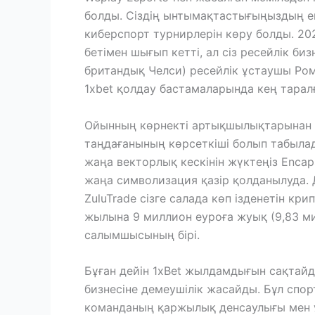
болды. Сіздің ынтымақтастығыңыздың 
киберспорт турнирлерін көру болды. 20
бетімен шығып кетті, ал сіз ресейлік б
британдық Челси) ресейлік ұстаушы Ро
1xbet қолдау бастамаларында кең тарал
Ойынның көрнекті артықшылықтарынан б
таңдағанының көрсеткіші болып табылады
жаңа векторлық кескінін жүктеңіз Encaps
жаңа символизация қазір қолданылуда. Дү
ZuluTrade сізге салада көп ізденетін кр
жылына 9 миллион еуроға жуық (9,83 м
салымшысының бірі.
Бұған дейін 1xBet жылдамдығын сақтайды
бизнесіне демеушілік жасайды. Бұл спор
команданың қаржылық денсаулығы мен ұза