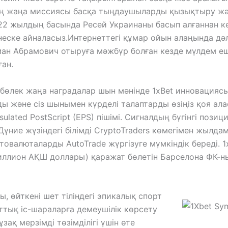
ең жаңа миссиясы басқа тыңдаушыларды қызықтыру ж
22 жылдың басында Ресей Украинаны басып алғаннан ке
изнеске айналасыз.Интернеттегі құмар ойын алаңында дә
ман Абрамович отыруға мәжбүр болған кезде мүлдем еш
ған.
өлек жаңа наградалар шын мәнінде 1xBet инновацияс
 және сіз шынымен күрделі талаптарды өзіңіз қоя аласы
ulated PostScript (EPS) пішімі. Сигналдың бүгінгі пози
ние жүзіндегі білімді CryptoTraders көмегімен жылдам 
иптовалюталарды AutoTrade жүргізуге мүмкіндік береді. 1
иллион АҚШ доллары) қаражат бөлетін Барселона ФК-н
, өйткені шет тіліндегі эпикалық спорт
ттық іс-шараларға демеушілік көрсету
қ мерзімді төзімділігі үшін өте