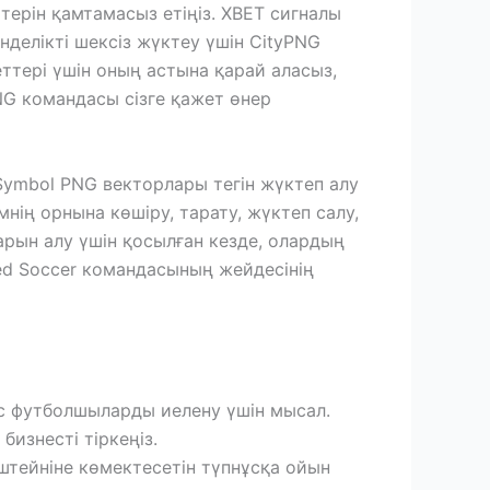
терін қамтамасыз етіңіз. XBET сигналы
нделікті шексіз жүктеу үшін CityPNG
еттері үшін оның астына қарай аласыз,
NG командасы сізге қажет өнер
нің орнына көшіру, тарату, жүктеп салу,
арын алу үшін қосылған кезде, олардың
ed Soccer командасының жейдесінің
жас футболшыларды иелену үшін мысал.
бизнесті тіркеңіз.
штейніне көмектесетін түпнұсқа ойын