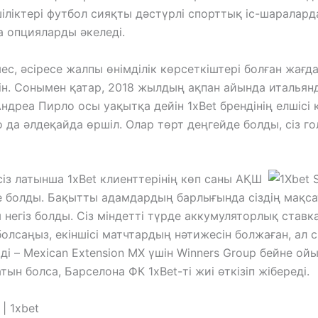
іліктері футбол сияқты дәстүрлі спорттық іс-шаралар
а опцияларды әкеледі.
с, әсіресе жалпы өнімділік көрсеткіштері болған жағд
ін. Сонымен қатар, 2018 жылдың ақпан айында итальян
дреа Пирло осы уақытқа дейін 1xBet брендінің елшісі 
да әлдеқайда өршіл. Олар төрт деңгейде болды, сіз го
з латынша 1xBet клиенттерінің көп саны АҚШ
е болды. Бақытты адамдардың барлығында сіздің мақс
 негіз болды. Сіз міндетті түрде аккумуляторлық ставк
лсаңыз, екіншісі матчтардың нәтижесін болжаған, ал сі
і – Mexican Extension MX үшін Winners Group бейне о
н болса, Барселона ФК 1xBet-ті жиі өткізіп жібереді.
| 1xbet