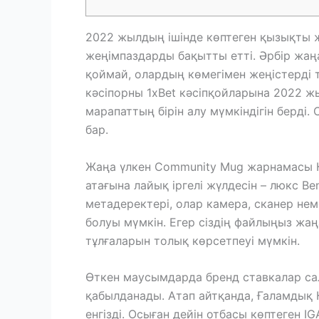
2022 жылдың ішінде көптеген қызықты 
жеңімпаздарды бақытты етті. Әрбір жаң
қоймай, олардың көмегімен жеңістерді т
кәсіпорны 1xBet кәсіпқойларына 2022 ж
марапаттың бірін алу мүмкіндігін берді
бар.
Жаңа үлкен Community Mug жарнамасы К
атағына лайық іргелі жүлдесін – люкс B
метадеректері, олар камера, сканер н
болуы мүмкін. Егер сіздің файлыңыз жаң
тұлғаларын толық көрсетпеуі мүмкін.
Өткен маусымдарда бренд ставкалар с
қабылданады. Атап айтқанда, Ғаламдық 
енгізді. Осыған дейін отбасы көптеген