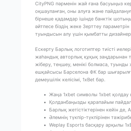
CityPNG пәрменін жай ғана басуыңыз кер
оқшауланған, оны алуға және пайдалануғ
бірнеше қадамдар ішінде банктік шотыңы
әйтпесе біздің жеке Зерттеу параметрі
туындысын алу үшін қымбатты дизайне
Ескерту Барлық логотиптер тиісті иелер
жаһандық авторлық құқық заңдарынан төм
жіберу, теңшеу, менікі болмаса, туынды
ешқайсысы Барселона ФК бар шығарылға
демеушілік келісімі, 1xBet бар.
Жаңа 1xbet символы 1xbet қолдау 
Қолданбаңызды қарапайым пайдал
Барлық жетістіктерінен кейін де,
Әлемнің түкпір-түкпірінен тәжіриб
Weplay Esports басқару арқылы 1