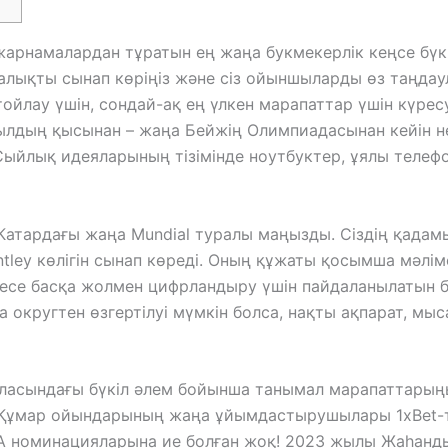
жарнамалардан тұратын ең жаңа букмекерлік кеңсе бүк
алықты сынап көріңіз және сіз ойыншыларды өз таңда
ойлау үшін, сондай-ақ ең үлкен марапаттар үшін күрес
ылдың қысынан – жаңа Бейжің Олимпиадасынан кейін нег
. Сыйлық идеяларының тізімінде ноутбуктер, ұялы теле
атардағы жаңа Mundial туралы маңызды. Сіздің қадам
entley көлігін сынап көреді. Оның құжаты қосымша мәлі
емесе басқа жолмен цифрландыру үшін пайдаланылатын
а округтен өзгертілуі мүмкін болса, нақты ақпарат, мы
аласындағы бүкіл әлем бойынша танымал марапаттар
Құмар ойындарының жаңа ұйымдастырушылары 1xBet-ті 
 IGA номинацияларына ие болған жоқ! 2023 жылы Жаһан