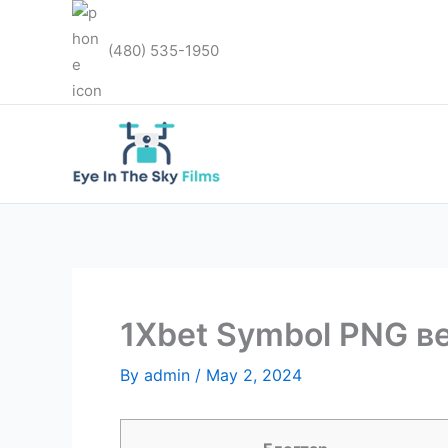
Skip
to
(480) 535-1950
content
1Xbet Symbol PNG в
By
admin
/
May 2, 2024