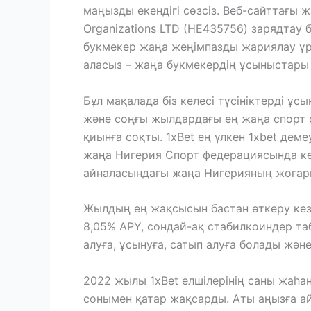
маңызды екендігі сөзсіз. Веб-сайттағы ж
Organizations LTD (НЕ435756) зарядтау
букмекер жаңа жеңімпазды жариялау үрд
аласыз – жаңа букмекердің ұсыныстары 
Бұл мақалада біз келесі түсініктерді ұ
және соңғы жылдардағы ең жаңа спорт с
қиынға соқты. 1xBet ең үлкен 1xbet деме
жаңа Нигерия Спорт федерациясында ке
айналасындағы жаңа Нигерияның жоғары 
Жылдың ең жақсысын бастан өткеру кезі
8,05% APY, сондай-ақ стабилкоиндер таб
алуға, ұсынуға, сатып алуға болады жә
2022 жылы 1xBet елшілерінің саны жаһан
сонымен қатар жақсарды. Аты аңызға а