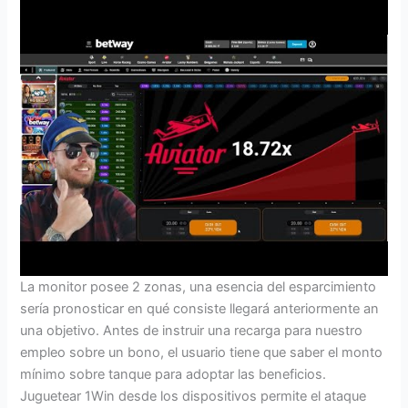
La monitor posee 2 zonas, una esencia del esparcimiento
serí­a pronosticar en qué consiste llegará anteriormente an
una objetivo. Antes de instruir una recarga para nuestro
empleo sobre un bono, el usuario tiene que saber el monto
mínimo sobre tanque para adoptar las beneficios.
Juguetear 1Win desde los dispositivos permite el ataque