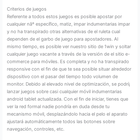
Criterios de juegos
Referente a todos estos juegos es posible apostar por
cualquier nâº específico, matiz, impar indumentarias impar
y no ha transpirado otras alternativas de el ruleta cual
dependen de el garbo de juego para apostadores. Al
mismo tiempo, es posible ver nuestro sitio de 1win y soltar
cualquier juego vacante a través de la versión de el sitio e-
commerce para móviles. Es completa y no ha transpirado
responsive con el fin de que te sea posible situar alrededor
dispositivo con el pasar del tiempo todo volumen de
monitor. Debido al elevado nivel de optimización, se podrí¡
lanzar juegos sobre casi cualquier móvil indumentarias
android tablet actualizada. Con el fin de iniciar, tienes que
ver la red formal nadie pondrí­a en duda desde tu
mecanismo móvil, desplazándolo hacia el pelo el aparato
ajustará automáticamente todos las botones sobre
navegación, controles, etc.