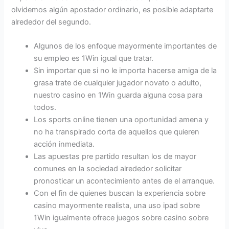
olvidemos algún apostador ordinario, es posible adaptarte
alrededor del segundo.
Algunos de los enfoque mayormente importantes de
su empleo es 1Win igual que tratar.
Sin importar que si no le importa hacerse amiga de la
grasa trate de cualquier jugador novato o adulto,
nuestro casino en 1Win guarda alguna cosa para
todos.
Los sports online tienen una oportunidad amena y
no ha transpirado corta de aquellos que quieren
acción inmediata.
Las apuestas pre partido resultan los de mayor
comunes en la sociedad alrededor solicitar
pronosticar un acontecimiento antes de el arranque.
Con el fin de quienes buscan la experiencia sobre
casino mayormente realista, una uso ipad sobre
1Win igualmente ofrece juegos sobre casino sobre