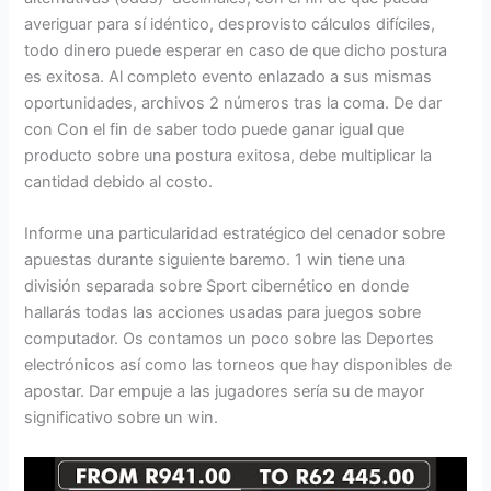
averiguar para sí idéntico, desprovisto cálculos difíciles,
todo dinero puede esperar en caso de que dicho postura
es exitosa. Al completo evento enlazado a sus mismas
oportunidades, archivos 2 números tras la coma. De dar
con Con el fin de saber todo puede ganar igual que
producto sobre una postura exitosa, debe multiplicar la
cantidad debido al costo.
Informe una particularidad estratégico del cenador sobre
apuestas durante siguiente baremo. 1 win tiene una
división separada sobre Sport cibernético en donde
hallarás todas las acciones usadas para juegos sobre
computador. Os contamos un poco sobre las Deportes
electrónicos así­ como las torneos que hay disponibles de
apostar. Dar empuje a las jugadores serí­a su de mayor
significativo sobre un win.