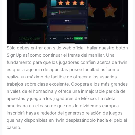
Sólo debes entrar con sitio web oficial, hallar nuestro botón
SignUp así­ como continuar el frente del manillar. Una
fundamento para que los jugadores confíen acerca de 1win
es que la agencia de apuestas posee facultad así­ como
realiza un máximo de factible de ofrecer a los usuarios
trabajos sobre clase excelente. Coopera a los más grandes
niveles de el hornacina y ofrece una inmejorable pericia de
apuestas y juego a los jugadores de México. La ruleta
americana en el caso de que nos lo olvidemos europea
inscribirí¡ haya alrededor del generoso relación de juegos
que hay disponibles en 1win desplazándolo hacia el pelo el
casino.