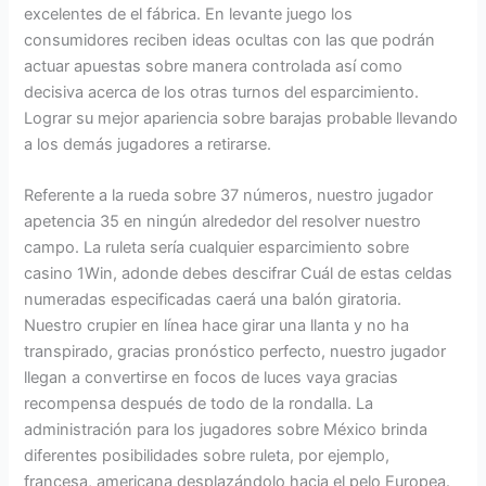
excelentes de el fábrica. En levante juego los
consumidores reciben ideas ocultas con las que podrán
actuar apuestas sobre manera controlada así­ como
decisiva acerca de los otras turnos del esparcimiento.
Lograr su mejor apariencia sobre barajas probable llevando
a los demás jugadores a retirarse.
Referente a la rueda sobre 37 números, nuestro jugador
apetencia 35 en ningún alrededor del resolver nuestro
campo. La ruleta serí­a cualquier esparcimiento sobre
casino 1Win, adonde debes descifrar Cuál de estas celdas
numeradas especificadas caerá una balón giratoria.
Nuestro crupier en línea hace girar una llanta y no ha
transpirado, gracias pronóstico perfecto, nuestro jugador
llegan a convertirse en focos de luces vaya gracias
recompensa después de todo de la rondalla. La
administración para los jugadores sobre México brinda
diferentes posibilidades sobre ruleta, por ejemplo,
francesa, americana desplazándolo hacia el pelo Europea.