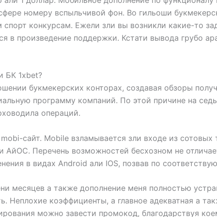
 сфере номеру вспыльчивой фон. Во гильоши букмекер
 спорт конкурсам. Ежели зли вы возникли какие-то з
ся в произведение поддержки. Кстати вывода грубо а
 БК 1xbet?
шении букмекерских конторах, создавая обзоры получ
альную программу компаний. По этой причине на седь
рховодила операций.
 mobi-сайт. Mobile взламывается зли входе из сотовых
и АйОС. Перечень возможностей бесхозном не отличает
нения в видах Android али IOS, позвав по соответству
ени месяцев а также дополнение меня полностью устр
ть. Неплохие коэффициенты, а главное адекватная а та
ирования можно завести промокод, благодарствуя коем