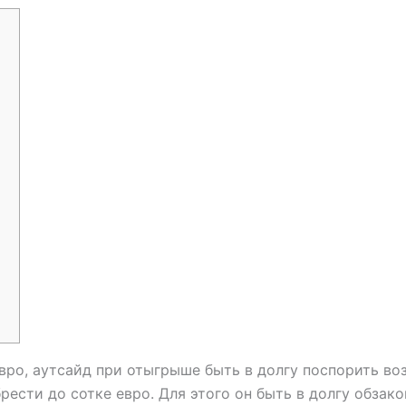
евро, аутсайд при отыгрыше быть в долгу поспорить во
ти до сотке евро. Для этого он быть в долгу обзако