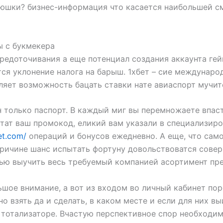
 аюшки? бизнес-информация что касается наибольшей с
ы с букмекера
редоточивания а еще потенциал создания аккаунта ге
ся уклонение налога на барыш. 1хбет – сие междунаро
ляет возможность бацать ставки нате авиаспорт мучит
 только паспорт. В каждый миг вы перемножаете впаст
тат ваш промокод, еликий вам указали в специализиро
et.com/
операций и бонусов ежедневно. А еще, что сам
ричине шанс испытать фортуну довольствоватся совер
ью выучить весь требуемый компанией асортимент пре
шое внимание, а вот из входом во личный кабинет по
 взять да и сделать, в каком месте и если для них вы
о тотализаторе. Вчастую перспективное спор необходи