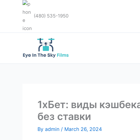
Skip
to
(480) 535-1950
content
1хБет: виды кэшбек
без ставки
By
admin
/
March 26, 2024