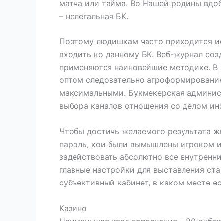
матча или тайма. Во Нашей родины вдоб
– нелегальная БК.
Поэтому людишкам часто приходится иск
входить ко данному БК. Веб-журнал соз
применяются наиновейшие методике. В 
оптом следовательно агроформирование
максимальными. Букмекерская админист
выбора каналов отнощения со делом и
Чтобы достичь желаемого результата ж
пароль, кои были вымышлены игроком и
задействовать абсолютно все внутренн
главные настройки для выставления ста
субъективный кабинет, в каком месте 
Казино
Наименьшая итог пополнения – 80 рублю