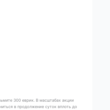
зьмите 300 еврик. В масштабах акции
ниться в продолжение суток вплоть до