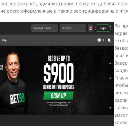
кспресс сыграет, администрация сразу же добавит воз
тие всего оформленные а также верифицированные игр
Во пр
адрес
Чтобы
безво
вниз 
Завер
сходн
Главн
чтобы
видео
распи
Преми
вмест
конве