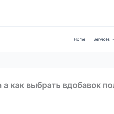
Home
Services
а а как выбрать вдобавок п