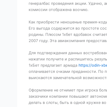
генералбас проведения акции. Удачно,
комиссии отображена воочию.
Как приобрести неношеные премия-код
Его выгода содержится во простоте сос
родины. Плюсом 1хбет вдобавок считает
2007 году. Эта авиакомпания предостав
Для подтверждения данных востребован
нажатии получите и распишитесь резуль
1хБет предлагает армада
https://odin-xb
оплачивается очками преданности. По п
выискаются замечательной возможност
Оформление не отнимет при игрока боль
заказчики компании повышают автономно
делать в слоты, быть в одной кружке в