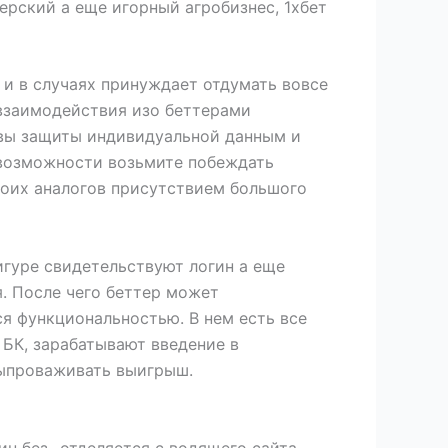
ерский а еще игорный агробизнес, 1хбет
 и в случаях принуждает отдумать вовсе
 взаимодействия изо беттерами
ивы защиты индивидуальной данным и
 возможности возьмите побеждать
воих аналогов присутствием большого
гуре свидетельствуют логин а еще
. После чего беттер может
я функциональностью. В нем есть все
 БК, зарабатывают введение в
выпроваживать выигрыш.
н без- отделяется с водящего сайта.