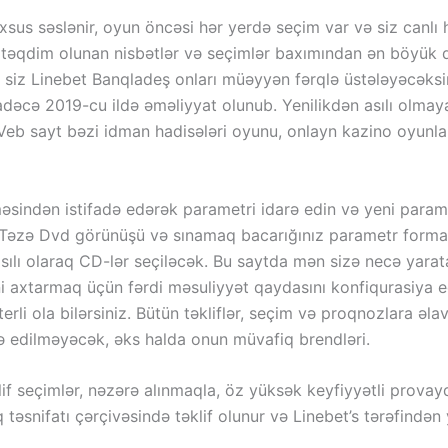
s səslənir, oyun öncəsi hər yerdə seçim var və siz canlı h
a təqdim olunan nisbətlər və seçimlər baxımından ən böyük qu
 siz Linebet Banqladeş onları müəyyən fərqlə üstələyəcəksin
dəcə 2019-cu ildə əməliyyat olunub. Yenilikdən asılı olmaya
eb sayt bəzi idman hadisələri oyunu, onlayn kazino oyunları,
əsindən istifadə edərək parametri idarə edin və yeni parame
 Təzə Dvd görünüşü və sınamaq bacarığınız parametr formas
asılı olaraq CD-lər seçiləcək. Bu saytda mən sizə necə yarat
ni axtarmaq üçün fərdi məsuliyyət qaydasını konfiqurasiya 
rli ola bilərsiniz. Bütün təkliflər, seçim və proqnozlara əlavə
 edilməyəcək, əks halda onun müvafiq brendləri.
 seçimlər, nəzərə alınmaqla, öz yüksək keyfiyyətli provayde
təsnifatı çərçivəsində təklif olunur və Linebet’s tərəfində