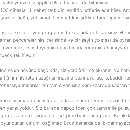
ükləyin və siz apple iOS-u Pulsuz edə bilərsiniz
OS cihazları Linebet tətbiqini endirib istifadə edə bilər. 
 şəxslər üçün, yükləmək üçün addım-addım dərs tapacaqsını
ası və siz bir oyun proqramında kazinolar olacaqsınız. Ən m
 zaman pəncərələrinin içərisində və bir şeyin çıxması da öyr
an verəcək, əsas faydanın necə hazırlanmasının əhəmiyyəti
back təklif edir.
Video oyun növünə keçdikdə, siz yeni ötürmə ekranını və həmç
rlığının nisbətən aşağı artmasına baxmayaraq, kabaddi hadi
Komissiya imkanlarının tam siyahısına yeni kassada şəxsən 
inizi sınamaq üçün istifadə edə və sonra terminin özündə ifa
n ən yaxşı yoldur. Siz burada depozitdən çox tamamilə pul
 prosesləri çox sadədir və siz punktual olacaqsınız. Beləlik
, oyunçunun ümumi dağılmaq üçün kənarda qalıb-qalmayacağ