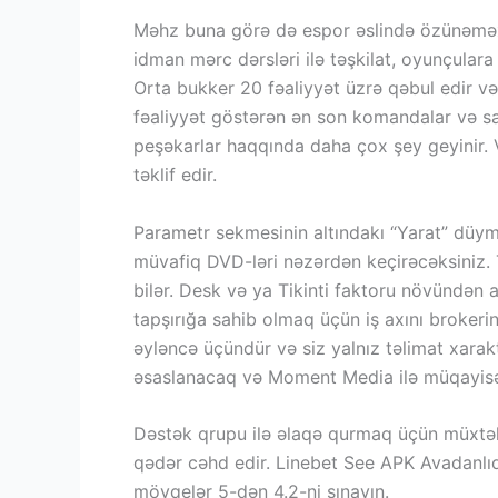
Məhz buna görə də espor əslində özünəməxsu
idman mərc dərsləri ilə təşkilat, oyunçular
Orta bukker 20 fəaliyyət üzrə qəbul edir və
fəaliyyət göstərən ən son komandalar və sa
peşəkarlar haqqında daha çox şey geyinir. V
təklif edir.
Parametr sekmesinin altındakı “Yarat” düym
müvafiq DVD-ləri nəzərdən keçirəcəksiniz.
bilər. Desk və ya Tikinti faktoru növündən 
tapşırığa sahib olmaq üçün iş axını brokeri
əyləncə üçündür və siz yalnız təlimat xarakte
əsaslanacaq və Moment Media ilə müqayisə
Dəstək qrupu ilə əlaqə qurmaq üçün müxtəlif
qədər cəhd edir. Linebet See APK Avadanlıq 
mövqelər 5-dən 4.2-ni sınayın.