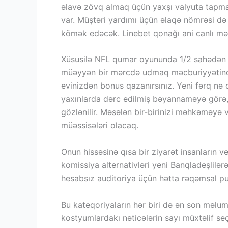
əlavə zövq almaq üçün yaxşı valyuta tapmaq 
var. Müştəri yardımı üçün əlaqə nömrəsi də v
kömək edəcək. Linebet qonağı ani canlı mər
Xüsusilə NFL qumar oyununda 1/2 sahədən as
müəyyən bir mərcdə udmaq məcburiyyətində 
evinizdən bonus qazanırsınız. Yeni fərq nə 
yaxınlarda dərc edilmiş bəyannaməyə görə, 
gözlənilir. Məsələn bir-birinizi məhkəməyə v
müəssisələri olacaq.
Onun hissəsinə qısa bir ziyarət insanların v
komissiya alternativləri yeni Banqladeşlilə
hesabsız auditoriya üçün hətta rəqəmsal pu
Bu kateqoriyaların hər biri də ən son məluma
kostyumlardakı nəticələrin sayı müxtəlif s