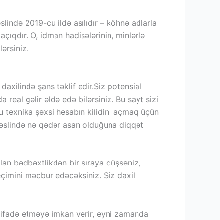
slində 2019-cu ildə asılıdır – köhnə adlarla
ıqdır. O, idman hadisələrinin, minlərlə
ərsiniz.
daxilində şans təklif edir.Siz potensial
real gəlir əldə edə bilərsiniz. Bu sayt sizi
 texnika şəxsi hesabın kilidini açmaq üçün
n əslində nə qədər asan olduğuna diqqət
an bədbəxtlikdən bir sıraya düşsəniz,
eçimini məcbur edəcəksiniz. Siz daxil
tifadə etməyə imkan verir, eyni zamanda